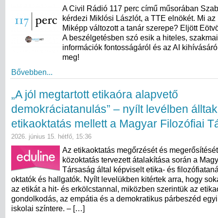
A Civil Rádió 117 perc című műsorában Sza
kérdezi Miklósi Lászlót, a TTE elnökét. Mi az 
Miképp változott a tanár szerepe? Eljött Eötv
A beszélgetésben szó esik a hiteles, szakma
információk fontosságáról és az AI kihívásáró
meg!
Bővebben...
„A jól megtartott etikaóra alapvető
demokráciatanulás” – nyílt levélben álltak
etikaoktatás mellett a Magyar Filozófiai 
2026. június 15. hétfő, 15:36
Az etikaoktatás megőrzését és megerősítését
közoktatás tervezett átalakítása során a Magy
Társaság által képviselt etika- és filozófiata
oktatók és hallgatók. Nyílt levelükben kitértek arra, hogy s
az etikát a hit- és erkölcstannal, miközben szerintük az etikaó
gondolkodás, az empátia és a demokratikus párbeszéd egyi
iskolai színtere. – […]