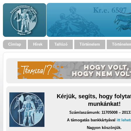
Címlap
Hírek
Tallózó
Történelem
Történele
Kérjük, segíts, hogy folyt
munkánkat!
Számlaszámunk: 11705008 – 2013
A támogatás bankkártyával
itt lehe
Nagyon köszönjük.