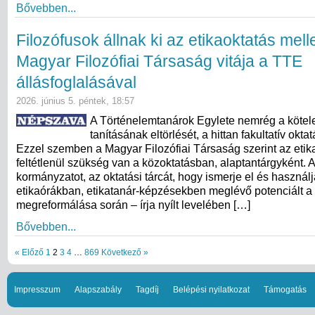
Bővebben...
Filozófusok állnak ki az etikaoktatás melle
Magyar Filozófiai Társaság vitája a TTE
állásfoglalásával
2026. június 5. péntek, 18:57
A Történelemtanárok Egylete nemrég a kötel
tanításának eltörlését, a hittan fakultatív okta
Ezzel szemben a Magyar Filozófiai Társaság szerint az etik
feltétlenül szükség van a közoktatásban, alaptantárgyként. A
kormányzatot, az oktatási tárcát, hogy ismerje el és használj
etikaórákban, etikatanár-képzésekben meglévő potenciált a
megreformálása során – írja nyílt levelében […]
Bővebben...
« Előző
1
2
3
4
…
869
Következő »
Impresszum
Alapszabály
Tagdíj
Belépési nyilatkozat
Támogatás