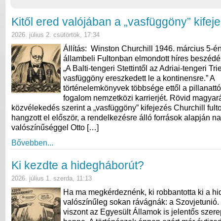
Kitől ered valójában a „vasfüggöny” kifej
2026. július 2. csütörtök, 17:34
Állítás: Winston Churchill 1946. március 5-én
állambeli Fultonban elmondott híres beszédéb
„A Balti-tengeri Stettintől az Adriai-tengeri Tri
vasfüggöny ereszkedett le a kontinensre.” A
történelemkönyvek többsége ettől a pillanattó
fogalom nemzetközi karrierjét. Rövid magyará
közvélekedés szerint a „vasfüggöny” kifejezés Churchill ful
hangzott el először, a rendelkezésre álló források alapján n
valószínűséggel Otto […]
Bővebben...
Ki kezdte a hidegháborút?
2026. július 1. szerda, 11:13
Ha ma megkérdeznénk, ki robbantotta ki a hi
valószínűleg sokan rávágnák: a Szovjetunió.
viszont az Egyesült Államok is jelentős szerep