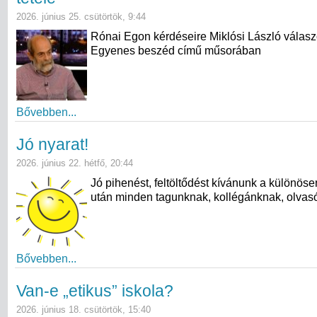
2026. június 25. csütörtök, 9:44
Rónai Egon kérdéseire Miklósi László válasz
Egyenes beszéd című műsorában
Bővebben...
Jó nyarat!
2026. június 22. hétfő, 20:44
Jó pihenést, feltöltődést kívánunk a különös
után minden tagunknak, kollégánknak, olvas
Bővebben...
Van-e „etikus” iskola?
2026. június 18. csütörtök, 15:40