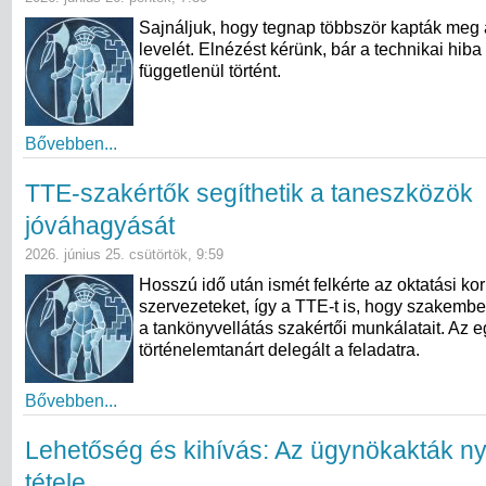
Sajnáljuk, hogy tegnap többször kapták meg 
levelét. Elnézést kérünk, bár a technikai hiba
függetlenül történt.
Bővebben...
TTE-szakértők segíthetik a taneszközök
jóváhagyását
2026. június 25. csütörtök, 9:59
Hosszú idő után ismét felkérte az oktatási kor
szervezeteket, így a TTE-t is, hogy szakembe
a tankönyvellátás szakértői munkálatait. Az e
történelemtanárt delegált a feladatra.
Bővebben...
Lehetőség és kihívás: Az ügynökakták n
tétele