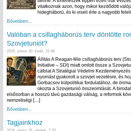
benne. A történészek éppen ezért már évtize
vitatkoznak azon, hogy mikor kezdődött való
hidegháború, és ki viseli érte a nagyobb fele
Bővebben...
Valóban a csillagháborús terv döntötte r
Szovjetuniót?
2026. június 30. kedd, 15:48
Állítás A Reagan-féle csillagháborús terv (St
Initiative – SDI) miatt omlott össze a Szovjet
cáfolat A Stratégiai Védelmi Kezdeményezés
nyomást gyakorolt a szovjet vezetésre, és hoz
Gorbacsov külpolitikai fordulatához, de ön
okozta a Szovjetunió összeomlását. A birod
elsősorban a hosszú távú gazdasági válság, a reformok köv
nemzetiségi […]
Bővebben...
Tagjainkhoz
2026. június 26. péntek, 7:30