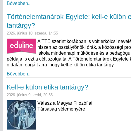
Bővebben...
Történelemtanárok Egylete: kell-e külön e
tantárgy?
2026. június 10. szerda, 14:55
A TTE szerint korábban is volt erkölcsi nevel
hiszen az osztályfőnöki órák, a közösségi pr
iskola mindennapi működése és a pedagógu
példája is ezt a célt szolgálta. A Történelemtanárok Egylete
oldalán reagált arra, hogy kell-e külön etika tantárgy.
Bővebben...
Kell-e külön etika tantárgy?
2026. június 9. kedd, 20:55
Válasz a Magyar Filozófiai
Társaság véleményére