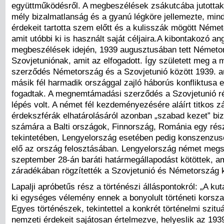
együttműködésről. A megbeszélések zsákutcába jutottak,
mély bizalmatlanság és a gyanú légköre jellemezte, mind
érdekeit tartotta szem előtt és a kulisszák mögött Német
amit utóbbi ki is használt saját céljaira.A kibontakozó an
megbeszélések idején, 1939 augusztusában tett Németor
Szovjetuniónak, amit az elfogadott. Így született meg 
szerződés Németország és a Szovjetunió között 1939. a
másik fél harmadik országgal zajló háborús konfliktusa
fogadtak. A megnemtámadási szerződés a Szovjetunió r
lépés volt. A német fél kezdeményezésére aláírt titkos 
érdekszférák elhatárolásáról azonban „szabad kezet” bizt
számára a Balti országok, Finnország, Románia egy rés
tekintetében, Lengyelország esetében pedig konszenzuso
elő az ország felosztásában. Lengyelország német megs
szeptember 28-án baráti határmegállapodást kötöttek, am
záradékában rögzítették a Szovjetunió és Németország kö
Lapalji apróbetűs rész a történészi álláspontokról: „A ku
ki egységes vélemény ennek a bonyolult történeti korsza
Egyes történészek, tekintettel a konkrét történelmi szitu
nemzeti érdekeit sajátosan értelmezve, helyeslik az 193