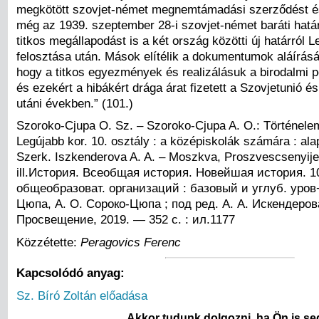
megkötött szovjet-német megnemtámadási szerződést és
még az 1939. szeptember 28-i szovjet-német baráti hatá
titkos megállapodást is a két ország közötti új határról 
felosztása után. Mások elítélik a dokumentumok aláírását
hogy a titkos egyezmények és realizálásuk a birodalmi po
és ezekért a hibákért drága árat fizetett a Szovjetunió 
utáni években.” (101.)
Szoroko-Cjupa O. Sz. – Szoroko-Cjupa A. O.: Történelem
Legújabb kor. 10. osztály : a középiskolák számára : alap
Szerk. Iszkenderova A. A. – Moszkva, Proszvescsenyije,
ill.История. Всеобщая история. Новейшая история. 10
общеобразоват. организаций : базовый и углуб. уров¬
Цюпа, А. О. Сороко-Цюпа ; под ред. А. А. Искендеров
Просвещение, 2019. — 352 с. : ил.
1177
Közzétette:
Peragovics Ferenc
Kapcsolódó anyag:
Sz. Bíró Zoltán előadása
Akkor tudunk dolgozni, ha Ön is seg