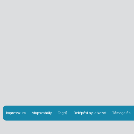
Impresszum
Alapszabály
Tagdíj
Belépési nyilatkozat
Támogatás