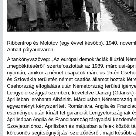
Ribbentrop és Molotov (egy évvel később), 1940. novemb
Anhalt pályaudvaron.
A tankönyvszöveg: „Az európai demokráciák illúziói Né
„megbékítéséről” szertefoszlottak az 1939. márciusi-ápr
nyomán, amikor a német csapatok március 15-én Csehor
és Szlovákia területén német csatlós államot hoztak létr
Csehország elfoglalása után Németország területi igény
Lengyelországgal szemben, követelve Danzig (Gdansk) 
áprilisban lerohanta Albániát. Márciusban Németország
egyezményt kényszerített Romániára. Anglia és Francia
események után kínált fel garanciát Lengyelországnak 
áprilisában Anglia és Franciaország tárgyalási kezdemén
Szovjetunióhoz. Áprilisban és májusban a felek között tá
kölcsönös segítségnyújtási szerződésről, majd később a