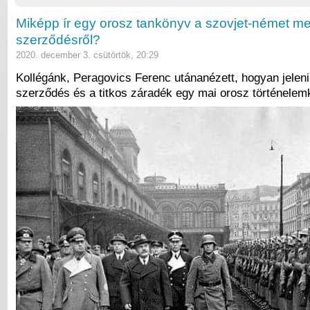
Miképp ír egy orosz tankönyv a szovjet-német 
szerződésről?
2020. december 3. csütörtök, 20:29
Kollégánk, Peragovics Ferenc utánanézett, hogyan jelen
szerződés és a titkos záradék egy mai orosz történele