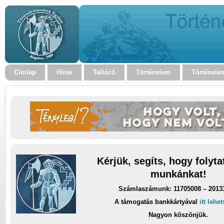
Címlap
Hírek
Tallózó
Történelem
Történele
Kérjük, segíts, hogy folyt
munkánkat!
Számlaszámunk: 11705008 – 2013
A támogatás bankkártyával
itt lehe
Nagyon köszönjük.