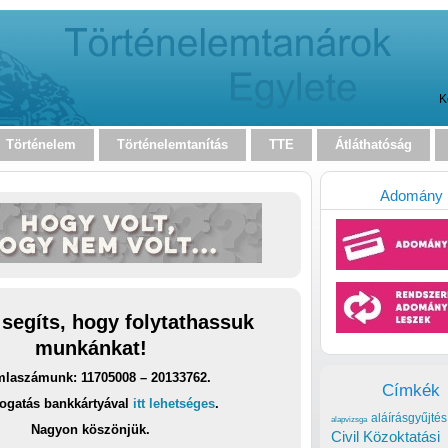
K
Történelem
Történelemtanítás
TTE
Átláthatóság
Adomány
 segíts, hogy folytathassuk
munkánkat!
laszámunk: 11705008 – 20133762.
Címkék
ogatás bankkártyával
itt lehetséges
.
aláírásgyűjtés
alapvizsga
Nagyon köszönjük.
Civil Közoktatási