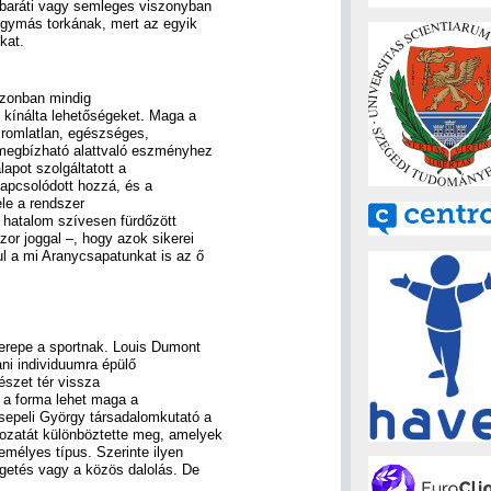
baráti vagy semleges viszonyban
egymás torkának, mert az egyik
kat.
azonban mindig
t kínálta lehetőségeket. Maga a
 romlatlan, egészséges,
 megbízható alattvaló eszményhez
lapot szolgáltatott a
kapcsolódott hozzá, és a
ele a rendszer
 hatalom szívesen fürdőzött
zor joggal –, hogy azok sikerei
ul a mi Aranycsapatunkat is az ő
erepe a sportnak. Louis Dumont
ni individuumra épülő
szet tér vissza
z a forma lehet maga a
sepeli György társadalomkutató a
ozatát különböztette meg, amelyek
emélyes típus. Szerinte ilyen
lgetés vagy a közös dalolás. De
.