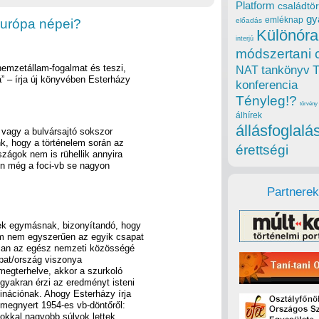
Platform
családtör
gy
emléknap
Európa népei?
előadás
Különóra
interjú
módszertani 
 nemzetállam-fogalmat és teszi,
tankönyv
NAT
 – írja új könyvében Esterházy
konferencia
Tényleg!?
törvény
álhírek
állásfoglalá
 vagy a bulvársajtó sokszor
nk, hogy a történelem során az
érettségi
zágok nem is rühellik annyira
n még a foci-vb se nagyon
Partnerek
ek egymásnak, bizonyítandó, hogy
em nem egyszerűen az egyik csapat
usan az egész nemzeti közösségé
sapat/ország viszonya
megterhelve, akkor a szurkoló
yakran érzi az eredményt isteni
inációnak. Ahogy Esterházy írja
l megnyert 1954-es vb-döntőről:
sokkal nagyobb súlyok lettek