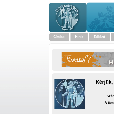
Címlap
Hírek
Tallózó
Kérjük,
Szám
A tám