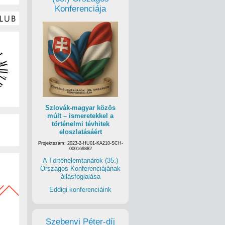
Konferenciája
Szlovák-magyar közös
múlt – ismeretekkel a
történelmi tévhitek
eloszlatásáért
Projektszám: 2023-2-HU01-KA210-SCH-
000169882
A Történelemtanárok (35.)
Országos Konferenciájának
állásfoglalása
Eddigi konferenciáink
Szebenyi Péter-díj