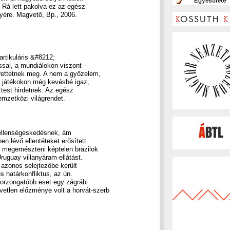
 Rá lett pakolva ez az egész
lyére. Magvető, Bp., 2006.
artikuláris &#8212;
sal, a mundiálokon viszont –
érettetnek meg. A nem a győzelem,
a játékokon még kevésbé igaz,
ztest hirdetnek. Az egész
emzetközi világrendet.
 ellenségeskedésnek, ám
en lévő ellentéteket erősített
t megemészteni képtelen brazilok
ruguay villanyáram-ellátást.
 azonos selejtezőbe került
s határkonfliktus, az ún.
borzongatóbb eset egy zágrábi
tlen előzménye volt a horvát-szerb