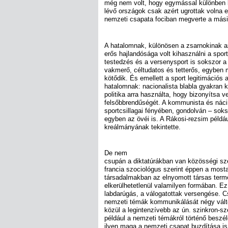
még nem volt, hogy egymással különben 
lévő országok csak azért ugrottak volna 
nemzeti csapata fociban megverte a mási
A hatalomnak, különösen a zsarnokinak 
erős hajlandósága volt kihasználni a spor
testedzés és a versenysport is sokszor a
vakmerő, céltudatos és tetterős, egyben
kötődik. És emellett a sport legitimációs a
hatalomnak: nacionalista blabla gyakran 
politika arra használta, hogy bizonyítsa v
felsőbbrendűségét. A kommunista és náci
sportcsillagai fényében, gondolván – soks
egyben az övéi is. A Rákosi-rezsim példá
kreálmányának tekintette.
De nem
csupán a diktatúrákban van közösségi sz
francia szociológus szerint éppen a mosta
társadalmakban az elnyomott társas termé
elkerülhetetlenül valamilyen formában. E
labdarúgás, a válogatottak versengése. C
nemzeti témák kommunikálását négy vált
közül a legintenzívebb az ún. szinkron-sz
például a nemzeti témákról történő beszé
ilyen maga a nemzeti csapat buzdítása is