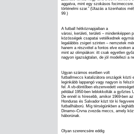
aggatva, mint egy szokásos focimeccsre.
történelmi szar.” (Utazás a tizenhatos mé
99.)
A futball hétköznapjaiban a
városi, kerületi, területi – mindenképpen p
közösségek csapatai vetélkednek egymás
legalábbis zsigeri szinten – nemzetek m
hanem a részvétel a fontos elve ezeken 
mint az olimpiákon: itt csak egyetlen győ
nagyon igazságtalan, de jól modellezi a n
Ugyan számos esetben volt
futballmeccs katalizátora országok közti
leginkább lappangó vagy nagyon is felszín
fel. A vb-döntőben elszenvedett veresége
például 1950-ben leblokkolták a győztes U
De ennél is híresebb, amikor 1969-ben az
Honduras és Salvador közt tör ki fegyvere
futballháború. Míg térségünkben a leghát
Dinamo–Crvna zvezda meccs, amely közve
háborúnak.
Olyan szerencsére eddig