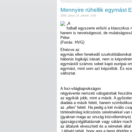
Mennyire rühellik egymást 
2006. június 23. péntek, 0:00
„A
futball egyszerre erősíti a klasszikus
hanem is nevetségessé, de mulatságossá”
Péter.
(Forrás: HVG)
Elnézve az
egymás ellen fenekedő szurkolótáborokat
háborús logikájú írásait, nem is képzelné
egymástól számos sebet kapó európai ors
egymást, mint sem azt képzeltük. És eze
változtat.
A foci-világbajnokságon
négyévente nemzeti válogatottak feszüln
az egyikük jobb, mint a másik. A győzel
diadala a másik felett, hanem szimbolik
az „ellen” felett. Ha pedig a két rivális c
történelmileg kölcsönös sérelmekkel van 
(gyakran maga az ország közvéleménye) g
igazságszolgáltatásnak vagy sátáni mach
az általunk elveszített és a németek álta
„Látható tehát, hogy arra a berni döntőre 