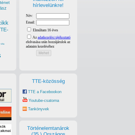
ténet
hírlevelünkre!
ász
cikk
TTE-
vita
s
TTE-közösség
TTE a Facebookon
Youtube-csatorna
Tankönyvek
Történelemtanárok
(35.) Országos