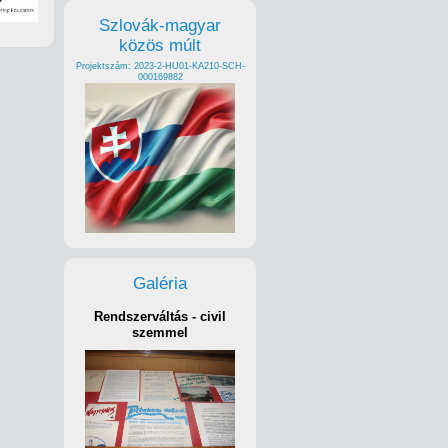
Szlovák-magyar
közös múlt
Projektszám: 2023-2-HU01-KA210-SCH-
000169882
Galéria
Rendszerváltás - civil
szemmel