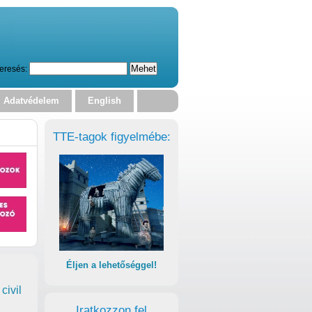
eresés:
Adatvédelem
English
TTE-tagok figyelmébe:
Éljen a lehetőséggel!
civil
Iratkozzon fel