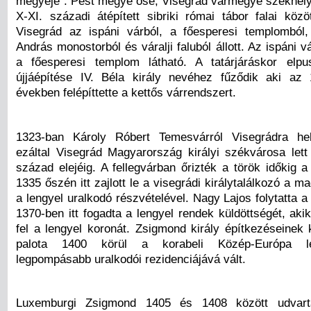
megyéje”. Pest megye őse, Visegrád vármegye székhelye
X-XI. századi átépített sibriki római tábor falai közö
Visegrád az ispáni várból, a főesperesi templomból,
András monostorból és váralji faluból állott. Az ispáni vá
a főesperesi templom látható. A tatárjáráskor elpus
újjáépítése IV. Béla király nevéhez fűződik aki az
években felépíttette a kettős várrendszert.
1323-ban Károly Róbert Temesvárról Visegrádra hel
ezáltal Visegrád Magyarország királyi székvárosa let
század elejéig. A fellegvárban őrizték a török időkig 
1335 őszén itt zajlott le a visegrádi királytalálkozó a m
a lengyel uralkodó részvételével. Nagy Lajos folytatta a 
1370-ben itt fogadta a lengyel rendek küldöttségét, akik
fel a lengyel koronát. Zsigmond király építkezéseinek
palota 1400 körül a korabeli Közép-Európa l
legpompásabb uralkodói rezidenciájává vált.
Luxemburgi Zsigmond 1405 és 1408 között udvarta