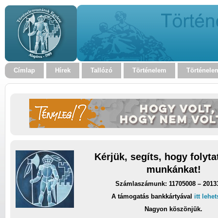
Címlap
Hírek
Tallózó
Történelem
Történele
Kérjük, segíts, hogy folyt
munkánkat!
Számlaszámunk: 11705008 – 2013
A támogatás bankkártyával
itt lehe
Nagyon köszönjük.