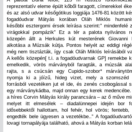
reprezentatív eleme épült kőből faragott, címerekkel ékes
és az alsó udvar későgótikus loggiája 1476-81 között kés
fogadóudvar Mátyás korában Oláh Miklós humanist
későbbi esztergomi érsek leírása szerint:” mindenfelé 
virágokkal pompázik” Ez a tér a palota nyilvános ré
közepén állt a Herkules kút mesterének Giovanni
alkotása a Múzsák kútja. Pontos helyét az eddigi régés
még nem tisztázták, így csak Oláh Miklós leírásából va
A kellős közepén[ t.i. a fogadóudvarnak GP] remekbe ké
emelkedik, vörös márványból faragták, a múzsák ala
rajta, s a csúcsán egy Cupido-szobor* márványtöm
nyomja ki a jóízű, hideg vizet, mely a szomszéd
forrásból vezetéken jut el ide, és zenés csobogással s
egy márványkádba, majd onnan egy kerek medencébe. 
a híres Corvin Mátyás király parancsára – az ő műve mi
melyet itt elmesélek – diadalünnepei idején bor f
idősebbektől hallottam, hol fehér, hol vörös; fentebb,
engedték bele ügyesen a vezetékbe..” A fogadóudvartól
lovagi tornapályája található, ahová a Mátyás korban lelát