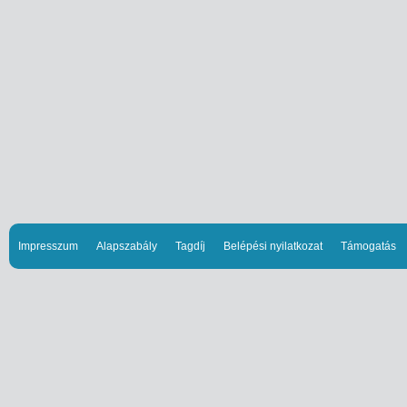
Impresszum
Alapszabály
Tagdíj
Belépési nyilatkozat
Támogatás