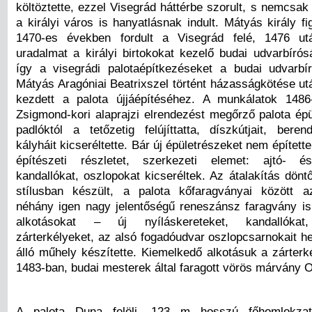
költöztette, ezzel Visegrád háttérbe szorult, s nemcsa
a királyi város is hanyatlásnak indult. Mátyás király 
1470-es években fordult a Visegrád felé, 1476 ut
uradalmat a királyi birtokokat kezelő budai udvarbírós
így a visegrádi palotaépítkezéseket a budai udvarbí
Mátyás Aragóniai Beatrixszel történt házasságkötése ut
kezdett a palota újjáépítéséhez. A munkálatok 1486-
Zsigmond-kori alaprajzi elrendezést megőrző palota épü
padlóktól a tetőzetig felújíttatta, díszkútjait, beren
kályháit kicseréltette. Bár új épületrészeket nem épített
építészeti részletet, szerkezeti elemet: ajtó- és
kandallókat, oszlopokat kicseréltek. Az átalakítás dön
stílusban készült, a palota kőfaragványai között a
néhány igen nagy jelentőségű reneszánsz faragvány is
alkotásokat – új nyíláskereteket, kandallókat, 
zárterkélyeket, az alsó fogadóudvar oszlopcsarnokait h
álló műhely készítette. Kiemelkedő alkotásuk a zárterk
1483-ban, budai mesterek által faragott vörös márvány 
A palota Duna felöli, 123 m hosszú főhomlokzat