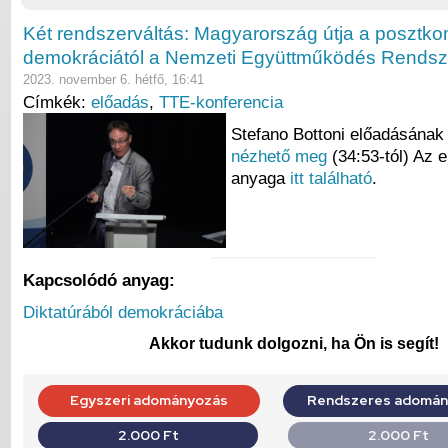
Két rendszerváltás: Magyarország útja a posztk
demokráciától a Nemzeti Együttműködés Rendsz
2023. november 6. hétfő, 16:41
Címkék:
előadás
,
TTE-konferencia
Stefano Bottoni előadásának
nézhető meg
(34:53-tól) Az 
anyaga
itt található
.
Kapcsolódó anyag:
Diktatúrából demokráciába
Akkor tudunk dolgozni, ha Ön is segít!