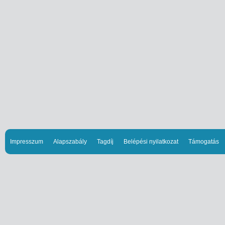
Impresszum
Alapszabály
Tagdíj
Belépési nyilatkozat
Támogatás