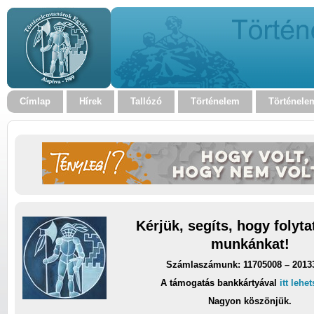
Címlap
Hírek
Tallózó
Történelem
Történele
Kérjük, segíts, hogy folyt
munkánkat!
Számlaszámunk: 11705008 – 2013
A támogatás bankkártyával
itt lehe
Nagyon köszönjük.