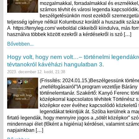
mozgalmakkal, forradalmakkal és eszmékkel
számos tévhit és városi legenda kapcsolódik
beszélgetésünkön most ezekből szemezgetü
teljesség igénye nélkül Kolumbusz korától a huszadik száz
A https://tenyleg.com/ weboldal cikkeiből kiindulva, más forr
használva többek között ezekről a kérdésekről is szó […]
Bővebben...
Hogy volt, hogy nem volt…– történelmi legendákr
tévtanokról kávéházi hangulatban 3.
2023. december 12. kedd, 21:38
(Frissítés: 2024.01.15.)Beszélgessünk törté
„melléfogásairól”!A program vezetője Bárány
történelemtanár. Szakértő: Kanyó Ferenc tör
középkorral kapcsolatos tévhitek Történész s
középkor ezer évéhez kapcsolódó közkeletű 
legendákat tekintjük át. Szóba kerülnek a ma
firtató legendák, hogy mennyire jogos a „sötét középkor” szó
mindennapi élet (főként a higiénia) kérdései, valamint szám
napjainkban […]