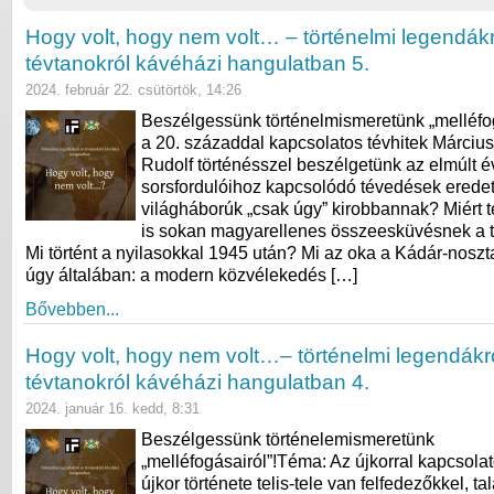
Hogy volt, hogy nem volt… – történelmi legendákr
tévtanokról kávéházi hangulatban 5.
2024. február 22. csütörtök, 14:26
Beszélgessünk történelmismeretünk „melléfo
a 20. századdal kapcsolatos tévhitek Márciu
Rudolf történésszel beszélgetünk az elmúlt 
sorsfordulóihoz kapcsolódó tévedések eredet
világháborúk „csak úgy” kirobbannak? Miért 
is sokan magyarellenes összeesküvésnek a t
Mi történt a nyilasokkal 1945 után? Mi az oka a Kádár-nosz
úgy általában: a modern közvélekedés […]
Bővebben...
Hogy volt, hogy nem volt…– történelmi legendákr
tévtanokról kávéházi hangulatban 4.
2024. január 16. kedd, 8:31
Beszélgessünk történelemismeretünk
„melléfogásairól”!Téma: Az újkorral kapcsolat
újkor története telis-tele van felfedezőkkel, t