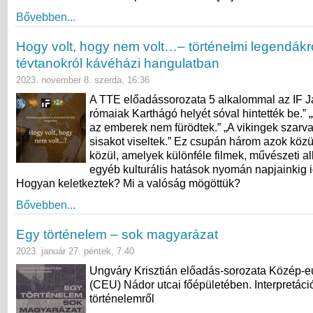
Bővebben...
Hogy volt, hogy nem volt…– történelmi legendákr
tévtanokról kávéházi hangulatban
2023. november 8. szerda, 16:36
A TTE előadássorozata 5 alkalommal az IF J
rómaiak Karthágó helyét sóval hintették be.”
az emberek nem fürödtek.” „A vikingek szarvak
sisakot viseltek.” Ez csupán három azok közül
közül, amelyek különféle filmek, művészeti a
egyéb kulturális hatások nyomán napjainkig i
Hogyan keletkeztek? Mi a valóság mögöttük?
Bővebben...
Egy történelem – sok magyarázat
2023. január 27. péntek, 7:40
Ungváry Krisztián előadás-sorozata Közép-
(CEU) Nádor utcai főépületében. Interpretác
történelemről