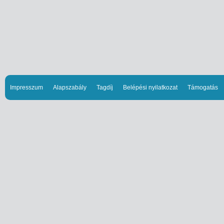
Impresszum
Alapszabály
Tagdíj
Belépési nyilatkozat
Támogatás