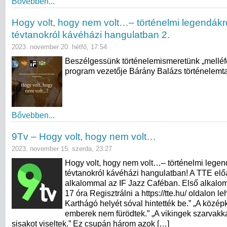
Bővebben...
Hogy volt, hogy nem volt…– történelmi legendákr
tévtanokról kávéházi hangulatban 2.
2023. november 20. hétfő, 17:54
Beszélgessünk történelemismeretünk „melléfo
program vezetője Bárány Balázs történelemta
Bővebben...
9Tv – Hogy volt, hogy nem volt…
2023. november 15. szerda, 23:27
Hogy volt, hogy nem volt…– történelmi legen
tévtanokról kávéházi hangulatban! A TTE elő
alkalommal az IF Jazz Caféban. Első alkalo
17 óra Regisztrálni a https://tte.hu/ oldalon le
Karthágó helyét sóval hintették be.” „A közé
emberek nem fürödtek.” „A vikingek szarvakkal
sisakot viseltek.” Ez csupán három azok […]