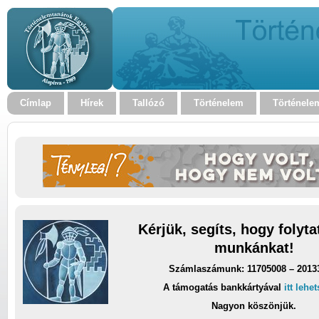
Címlap
Hírek
Tallózó
Történelem
Történele
Kérjük, segíts, hogy folyt
munkánkat!
Számlaszámunk: 11705008 – 2013
A támogatás bankkártyával
itt lehe
Nagyon köszönjük.