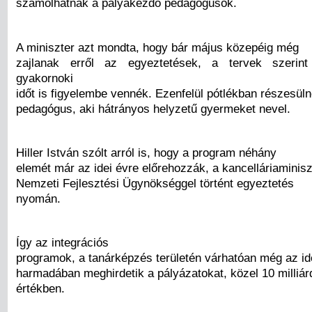
számolhatnak a pályakezdő pedagógusok.
A miniszter azt mondta, hogy bár május közepéig még
zajlanak erről az egyeztetések, a tervek szerin
gyakornoki
időt is figyelembe vennék. Ezenfelül pótlékban részesül
pedagógus, aki hátrányos helyzetű gyermeket nevel.
Hiller István szólt arról is, hogy a program néhány
elemét már az idei évre előrehozzák, a kancelláriaminisz
Nemzeti Fejlesztési Ügynökséggel történt egyeztetés
nyomán.
Így az integrációs
programok, a tanárképzés területén várhatóan még az ide
harmadában meghirdetik a pályázatokat, közel 10 milliárd
értékben.