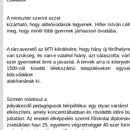
A miniszter szerint ezzel
kizárható, hogy alibióvodások legyenek. Hiller István célk
meg, hogy minél több gyermek járhasson óvodába.
A tárcavezető az MTI kérdésére, hogy hány új férőhelyre
van szükség, és van-e valahol hiány, azt válaszolta: vá
ezer gyermeket érint a javaslat. A tervek arra is kiterjed
1500-nál kisebb lélekszámú településeken egysé
bölcsődéket
alakítanának ki.
Szintén módosul a
pályakezdő pedagógusok bérpótléka; egy olyan variánst
elkészíteni, amely koncentráltabban és rövidebb időre bi
juttatást. Az eredeti elképzelés szerint főiskolai diplomáv
zsebükben havi 25, egyetemi végzettséggel 40 ezer forin