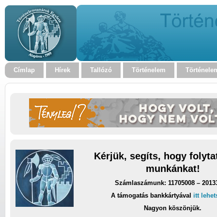
Címlap
Hírek
Tallózó
Történelem
Történele
Kérjük, segíts, hogy folyt
munkánkat!
Számlaszámunk: 11705008 – 2013
A támogatás bankkártyával
itt lehe
Nagyon köszönjük.