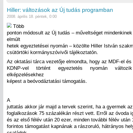
Hiller: változások az Új tudás programban
2008. április 18. péntek, 0:00
Több
ponton módosult az Új tudás – műveltséget mindenkinek
elmúlt
hetek egyeztetései nyomán – közölte Hiller István szakm
csütörtöki kormányszóvivői tájékoztatón.
Az oktatási tárca vezetője elmondta, hogy az MDF-el és
KDNP-vel történt egyeztetés nyomán változi
elképzelésekhez
képest a beóvodáztatási támogatás.
A
juttatás akkor jár majd a tervek szerint, ha a gyermek a
foglalkozások 75 százalékán részt vett. Erről az óvoda i
és az első félév után 20 ezer, minden további félév után 
forintos támogatást kapnának a rászoruló, hátrányos hel
családok.