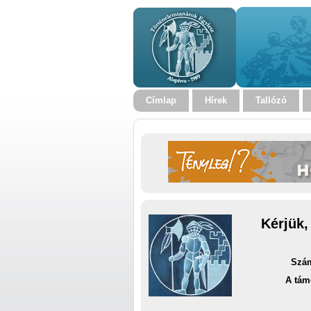
Címlap
Hírek
Tallózó
Kérjük,
Szám
A tám