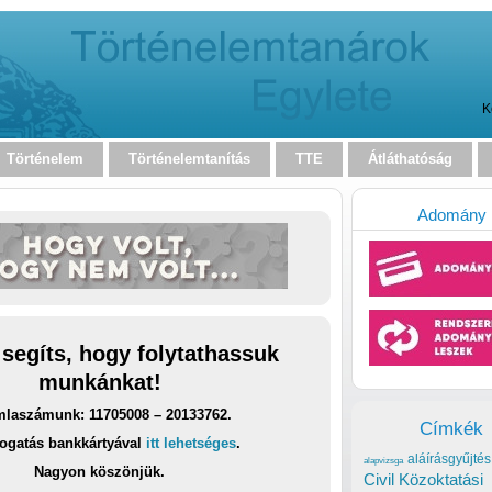
K
Történelem
Történelemtanítás
TTE
Átláthatóság
Adomány
 segíts, hogy folytathassuk
munkánkat!
laszámunk: 11705008 – 20133762.
Címkék
ogatás bankkártyával
itt lehetséges
.
aláírásgyűjtés
alapvizsga
Nagyon köszönjük.
Civil Közoktatási