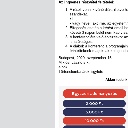
Az ingyenes részvétel feltételei:
A részt venni kívánó diák, illetve h
szándékát.
•
Itt
,
• vagy neve, lakcíme, az egyetem
Elfogadás esetén a kérést email-b
követő 3 napon belül nem kap vissz
A konferenciára való érkezéskor a
is szükséges.
A diákok a konferencia programjain 
érintetteknek maguknak kell gondo
Budapest, 2020. szeptember 15.
Miklósi László s.k.
elnök
Történelemtanárok Egylete
Akkor tudunk d