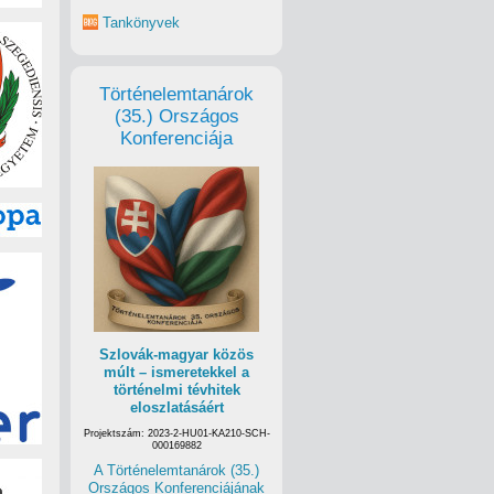
Tankönyvek
Történelemtanárok
(35.) Országos
Konferenciája
Szlovák-magyar közös
múlt – ismeretekkel a
történelmi tévhitek
eloszlatásáért
Projektszám: 2023-2-HU01-KA210-SCH-
000169882
A Történelemtanárok (35.)
Országos Konferenciájának