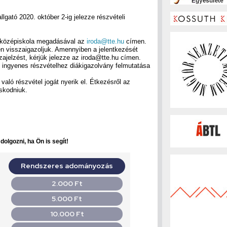
allgató 2020. október 2-ig jelezze részvételi
/középiskola megadásával az
iroda@tte.hu
címen.
en visszaigazoljuk. Amennyiben a jelentkezését
ajelzést, kérjük jelezze az iroda@tte.hu címen.
z ingyenes részvételhez diákigazolvány felmutatása
való részvétel jogát nyerik el. Étkezésről az
skodniuk.
olgozni, ha Ön is segít!