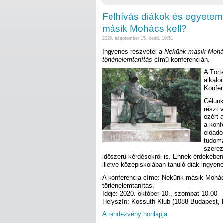
Felhívás diákok és egyetem
másik Mohács kell?
2020. szeptember 15. kedd, 19:51
Ingyenes részvétel a
Nekünk másik Mohács
történelemtanítás
című konferencián.
A Tört
alkalo
Konfer
Célunk
részt 
ezért 
a konf
előadó
tudomá
szerez
időszerű kérdésekről is. Ennek érdekében 
illetve középiskolában tanuló diák ingyen
A konferencia címe: Nekünk másik Mohács
történelemtanítás.
Ideje: 2020. október 10., szombat 10.00
Helyszín: Kossuth Klub (1088 Budapest, 
A rendezvény honlapja