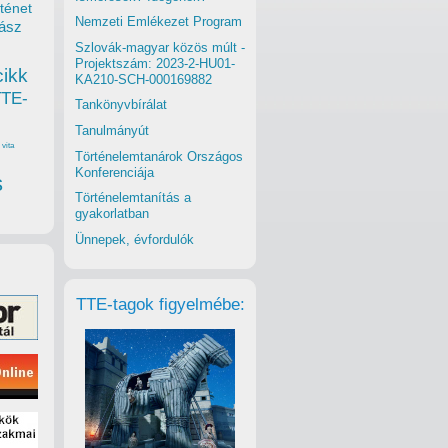
ténet
Nemzeti Emlékezet Program
ász
Szlovák-magyar közös múlt -
Projektszám: 2023-2-HU01-
cikk
KA210-SCH-000169882
TTE-
Tankönyvbírálat
Tanulmányút
vita
Történelemtanárok Országos
Konferenciája
s
Történelemtanítás a
gyakorlatban
Ünnepek, évfordulók
TTE-tagok figyelmébe: