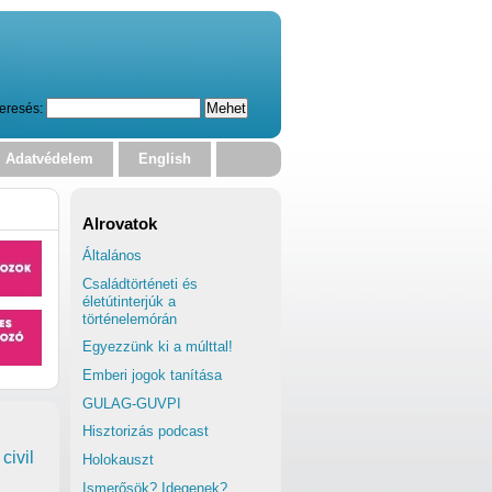
eresés:
Adatvédelem
English
Alrovatok
Általános
Családtörténeti és
életútinterjúk a
történelemórán
Egyezzünk ki a múlttal!
Emberi jogok tanítása
GULAG-GUVPI
Hisztorizás podcast
civil
Holokauszt
Ismerősök? Idegenek?