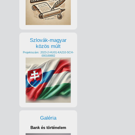
Szlovák-magyar
közös múlt
Projektszám: 2023-2-HU01-KA210-SCH-
000169882
Galéria
Bank és történelem