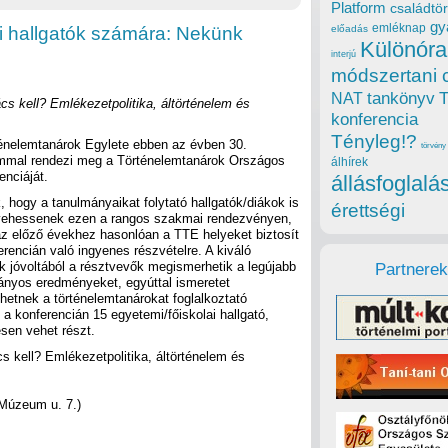
Platform
családtör
gy
emléknap
i hallgatók számára: Nekünk
előadás
Különóra
interjú
módszertani 
tankönyv
NAT
 kell? Emlékezetpolitika, áltörténelem és
konferencia
Tényleg!?
énelemtanárok Egylete ebben az évben 30.
törvény
mmal rendezi meg a Történelemtanárok Országos
álhírek
enciáját.
állásfoglalá
, hogy a tanulmányaikat folytató hallgatók/diákok is
érettségi
vehessenek ezen a rangos szakmai rendezvényen,
az előző évekhez hasonlóan a TTE helyeket biztosít
erencián való ingyenes részvételre. A kiváló
k jóvoltából a résztvevők megismerhetik a legújabb
Partnerek
nyos eredményeket, egyúttal ismeretet
hetnek a történelemtanárokat foglalkoztató
a konferencián 15 egyetemi/főiskolai hallgató,
esen vehet részt.
 kell? Emlékezetpolitika, áltörténelem és
Múzeum u. 7.)