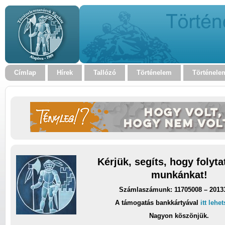
Címlap
Hírek
Tallózó
Történelem
Történele
Kérjük, segíts, hogy folyt
munkánkat!
Számlaszámunk: 11705008 – 2013
A támogatás bankkártyával
itt lehe
Nagyon köszönjük.