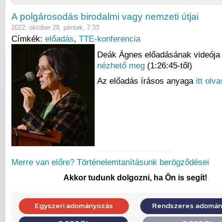
A polgárosodás birodalmi vagy nemzeti útjai
2022. október 28. péntek, 7:33
Címkék:
előadás
,
TTE-konferencia
Deák Ágnes előadásának videój
nézhető meg
(1:26:45-től)
Az előadás írásos anyaga
itt olv
Merre van előre? Történelemtanításunk berögződései
Akkor tudunk dolgozni, ha Ön is segít!