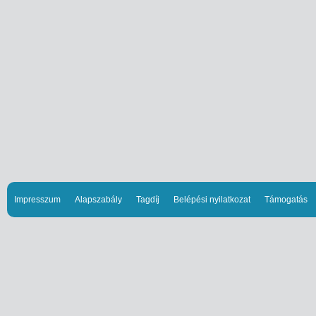
Impresszum
Alapszabály
Tagdíj
Belépési nyilatkozat
Támogatás