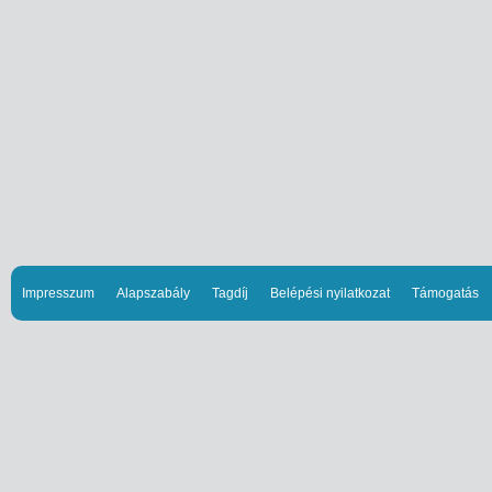
Impresszum
Alapszabály
Tagdíj
Belépési nyilatkozat
Támogatás