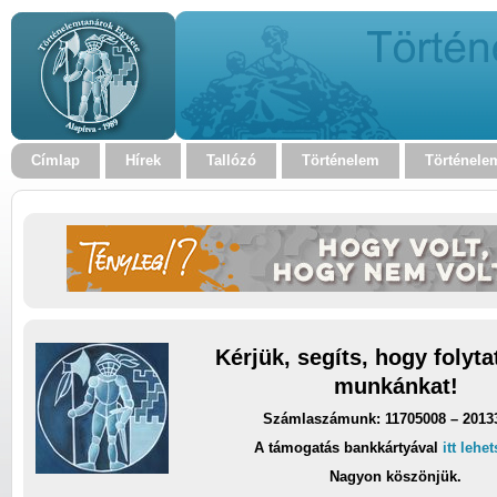
Címlap
Hírek
Tallózó
Történelem
Történele
Kérjük, segíts, hogy folyt
munkánkat!
Számlaszámunk: 11705008 – 2013
A támogatás bankkártyával
itt lehe
Nagyon köszönjük.