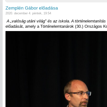
Zemplén Gábor előadása
2020. december 4. péntek, 19:54
A „valóság utáni világ” és az iskola. A történelemtanítás
előadását, amely a Történelemtanárok (30.) Országos Ko