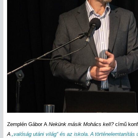
Zemplén Gábor A
Nekünk másik Mohács kell?
című konf
A
„valóság utáni világ” és az iskola. A történelemtanítás