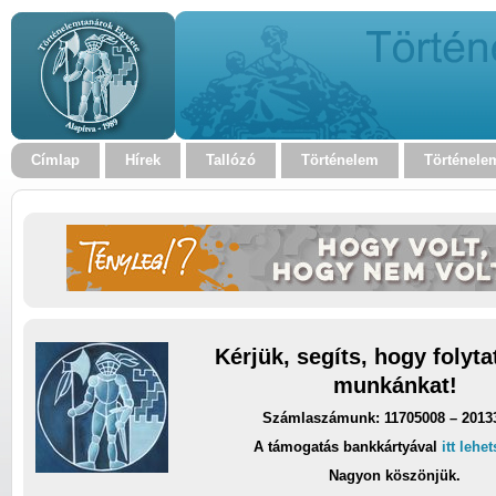
Címlap
Hírek
Tallózó
Történelem
Történele
Kérjük, segíts, hogy folyt
munkánkat!
Számlaszámunk: 11705008 – 2013
A támogatás bankkártyával
itt lehe
Nagyon köszönjük.