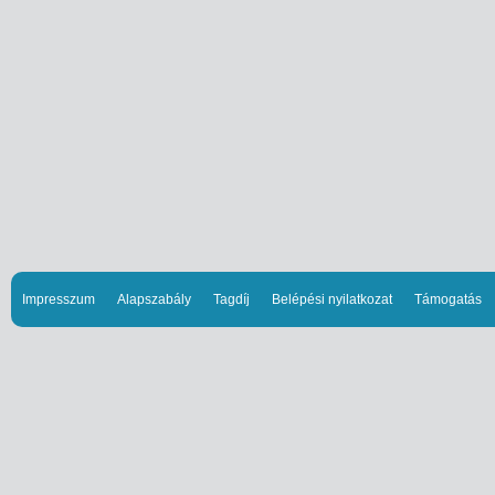
Impresszum
Alapszabály
Tagdíj
Belépési nyilatkozat
Támogatás