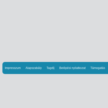
Impresszum
Alapszabály
Tagdíj
Belépési nyilatkozat
Támogatás