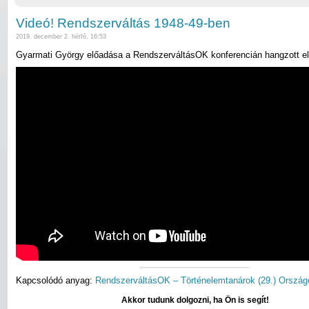
Videó! Rendszerváltás 1948-49-ben
2019. december 2. hétfő, 16:53
Gyarmati György előadása a RendszerváltásOK konferencián hangzott el
Kapcsolódó anyag:
RendszerváltásOK – Történelemtanárok (29.) Ország
Akkor tudunk dolgozni, ha Ön is segít!