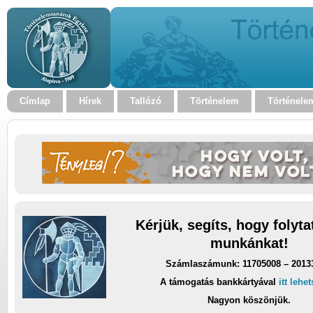
Címlap
Hírek
Tallózó
Történelem
Történele
Kérjük, segíts, hogy folyt
munkánkat!
Számlaszámunk: 11705008 – 2013
A támogatás bankkártyával
itt lehe
Nagyon köszönjük.