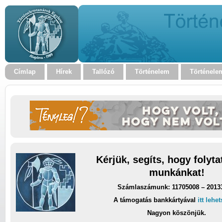
Címlap
Hírek
Tallózó
Történelem
Történele
Kérjük, segíts, hogy folyt
munkánkat!
Számlaszámunk: 11705008 – 2013
A támogatás bankkártyával
itt lehe
Nagyon köszönjük.