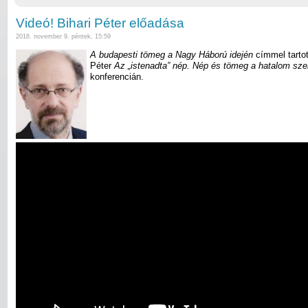
Videó! Bihari Péter előadása
2018. november 9. péntek, 15:59
A budapesti tömeg a Nagy Háború idején
címmel tartot
Péter
Az „istenadta” nép. Nép és tömeg a hatalom sz
konferencián.