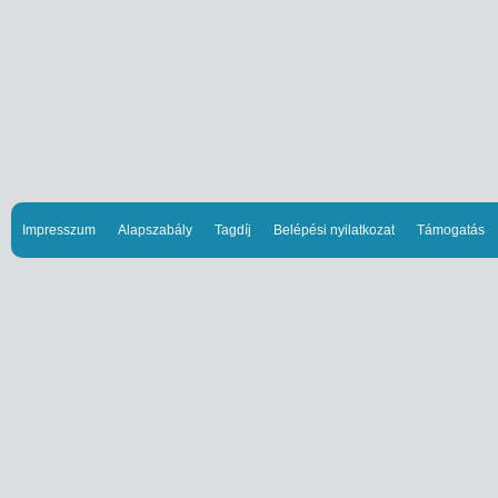
Impresszum
Alapszabály
Tagdíj
Belépési nyilatkozat
Támogatás