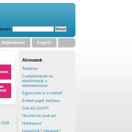
eresés:
Adatvédelem
English
Alrovatok
Általános
Családtörténeti és
életútinterjúk a
történelemórán
Egyezzünk ki a múlttal!
Emberi jogok tanítása
GULAG-GUVPI
Hisztorizás podcast
civil
Holokauszt
Ismerősök? Idegenek?