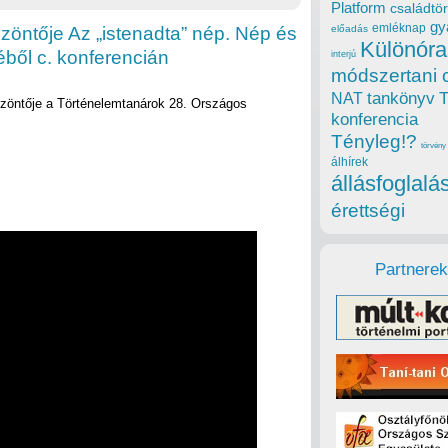
Platform
családtör
gy
emléknap
öntője Az „istenadta” nép. Nép és
előadás
Különóra
ből c. konferencián
interjú
módszertani 
tankönyv
NAT
szöntője a Történelemtanárok 28. Országos
konferencia
Tényleg!?
törvény
álhírek
állásfoglalá
érettségi
Partnerek