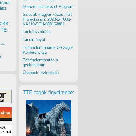
ténet
Nemzeti Emlékezet Program
ász
Szlovák-magyar közös múlt -
Projektszám: 2023-2-HU01-
cikk
KA210-SCH-000169882
TTE-
Tankönyvbírálat
Tanulmányút
vita
Történelemtanárok Országos
Konferenciája
s
Történelemtanítás a
gyakorlatban
Ünnepek, évfordulók
TTE-tagok figyelmébe: