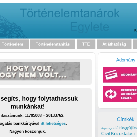
K
Történelem
Történelemtanítás
TTE
Átláthatóság
Adomány
 segíts, hogy folytathassuk
munkánkat!
laszámunk: 11705008 – 20133762.
Címkék
ogatás bankkártyával
itt lehetséges
.
aláírásgyűjtés
alapvizsga
Nagyon köszönjük.
Civil Közoktatási