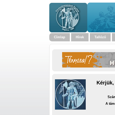
Címlap
Hírek
Tallózó
Kérjük,
Szám
A tám