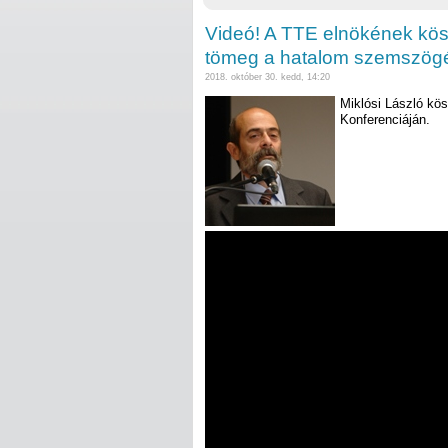
Videó! A TTE elnökének kösz
tömeg a hatalom szemszögé
2018. október 30. kedd, 14:20
Miklósi László kö
Konferenciáján.