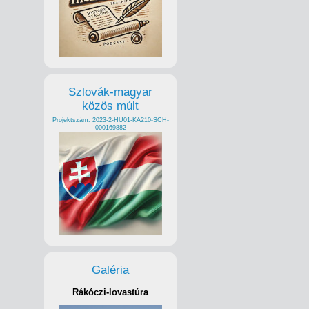
Szlovák-magyar
közös múlt
Projektszám: 2023-2-HU01-KA210-SCH-
000169882
Galéria
Rákóczi-lovastúra