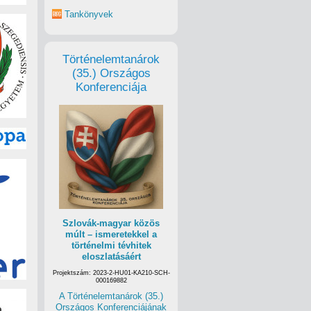
Tankönyvek
Történelemtanárok
(35.) Országos
Konferenciája
Szlovák-magyar közös
múlt – ismeretekkel a
történelmi tévhitek
eloszlatásáért
Projektszám: 2023-2-HU01-KA210-SCH-
000169882
A Történelemtanárok (35.)
Országos Konferenciájának