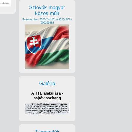
Szlovák-magyar
közös múlt
Projektszám: 2023-2-HU01-KA210-SCH-
000169882
Galéria
A TTE alakulása -
sajtóvisszhang
Támogatók