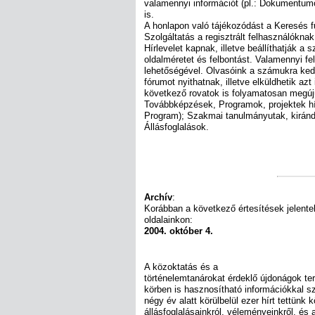
valamennyi információt (pl.: Dokumentu
is.
A honlapon való tájékozódást a Keresés fu
Szolgáltatás a regisztrált felhasználókna
Hírlevelet kapnak, illetve beállíthatják a
oldalméretet és felbontást. Valamennyi f
lehetőségével. Olvasóink a számukra ked
fórumot nyithatnak, illetve elküldhetik az
következő rovatok is folyamatosan megúj
Továbbképzések, Programok, projektek hí
Program); Szakmai tanulmányutak, kiránd
Állásfoglalások.
Archív
:
Korábban a következő értesítések jelent
oldalainkon:
2004. október 4.
A közoktatás és a
történelemtanárokat érdeklő újdonágok te
körben is hasznosítható információkkal s
négy év alatt körülbelül ezer hírt tettünk
állásfoglalásainkról, véleményeinkről, és