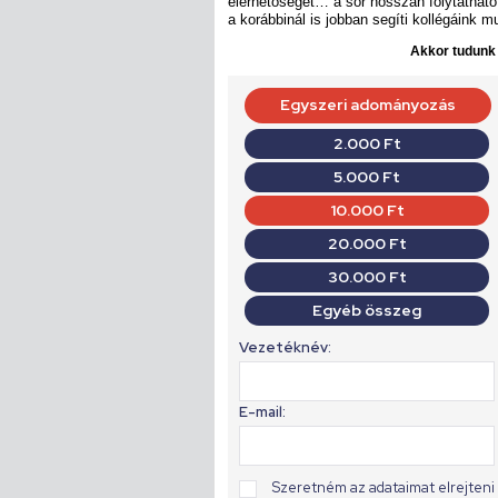
elérhetőségét… a sor hosszan folytatható
a korábbinál is jobban segíti kollégáink m
Akkor tudunk d