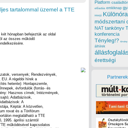
Platform
családtör
gy
emléknap
teljes tartalommal üzemel a TTE
előadás
Különóra
interjú
módszertani 
tankönyv
NAT
konferencia
t két hónapban befejeztük az oldal
ntól az összes működő
Tényleg!?
törvény
rendelkezésére.
álhírek
állásfoglalá
érettségi
yázatok, versenyek; Rendezvények,
Partnerek
k, EU. A régebbi hírek a
sítés hetente): Honlapszemle,
nnepek, évfordulók (forrás- és
emény: Hasznos címek; Intézmények,
sajtó; Adatbázisok,
 Adatbázisok: A
tája, Képtár. A közvetlen,
um rovat és a Törifórum
 portálon megtalálható a TTE
, 1995. áprilisi számtól
a TTE működésével kapcsolatos