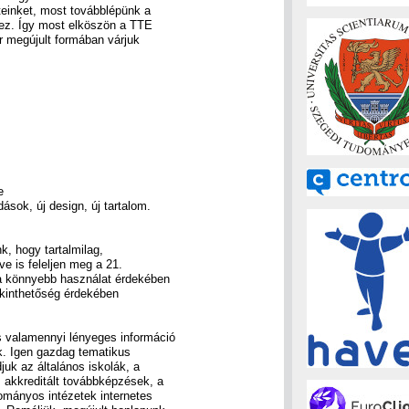
teinket, most továbblépünk a
hez. Így most elköszön a TTE
r megújult formában várjuk
e
ások, új design, új tartalom.
k, hogy tartalmilag,
ve is feleljen meg a 21.
a könnyebb használat érdekében
ekinthetőség érdekében
 valamennyi lényeges információ
k. Igen gazdag tematikus
juk az általános iskolák, a
 akkreditált továbbképzések, a
ományos intézetek internetes