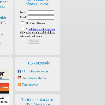
ténet
hírlevelünkre!
ász
cikk
TTE-
vita
s
TTE-közösség
TTE a Facebookon
Youtube-csatorna
Tankönyvek
Történelemtanárok
(35.) Országos