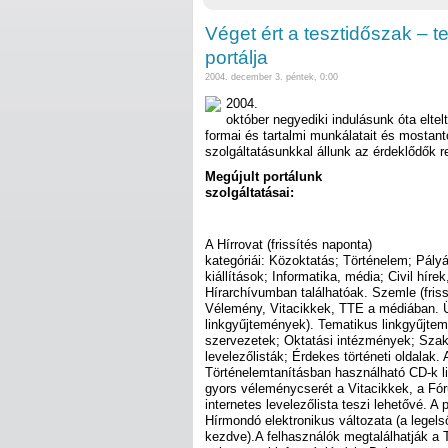
Véget ért a tesztidőszak – 
portálja
2004. december 3. péntek, 0:00
2004.
október negyediki indulásunk óta eltel
formai és tartalmi munkálatait és mosta
szolgáltatásunkkal állunk az érdeklődők 
Megújult portálunk
szolgáltatásai:
A Hírrovat (frissítés naponta)
kategóriái: Közoktatás; Történelem; Pál
kiállítások; Informatika, média; Civil híre
Hírarchívumban találhatóak. Szemle (fris
Vélemény, Vitacikkek, TTE a médiában. Ü
linkgyűjtemények). Tematikus linkgyűjt
szervezetek; Oktatási intézmények; Szak
levelezőlisták; Érdekes történeti oldalak.
Történelemtanításban használható CD-k lis
gyors véleménycserét a Vitacikkek, a Fór
internetes levelezőlista teszi lehetővé. A
Hírmondó elektronikus változata (a legelső
kezdve).A felhasználók megtalálhatják 