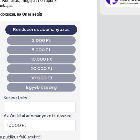
. Reméljük, megújult honlapunk
unkáját.
olgozni, ha Ön is segít!