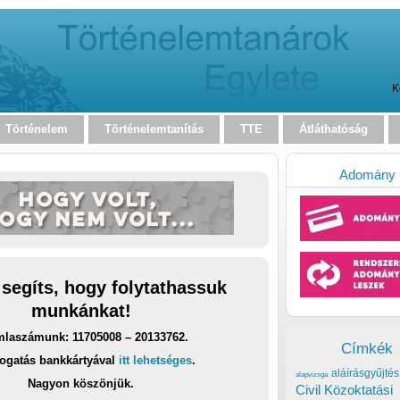
K
Történelem
Történelemtanítás
TTE
Átláthatóság
Adomány
 segíts, hogy folytathassuk
munkánkat!
laszámunk: 11705008 – 20133762.
Címkék
ogatás bankkártyával
itt lehetséges
.
aláírásgyűjtés
alapvizsga
Nagyon köszönjük.
Civil Közoktatási