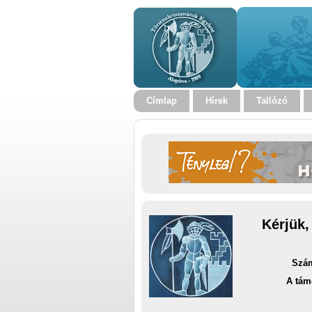
Címlap
Hírek
Tallózó
Kérjük,
Szám
A tám