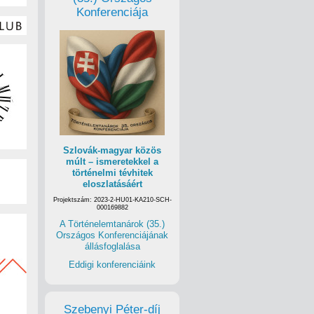
Konferenciája
Szlovák-magyar közös
múlt – ismeretekkel a
történelmi tévhitek
eloszlatásáért
Projektszám: 2023-2-HU01-KA210-SCH-
000169882
A Történelemtanárok (35.)
Országos Konferenciájának
állásfoglalása
Eddigi konferenciáink
Szebenyi Péter-díj