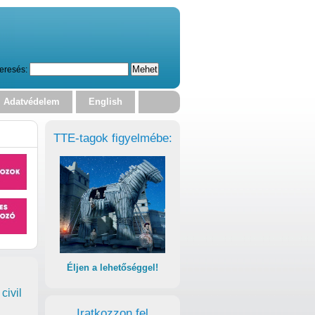
eresés:
Adatvédelem
English
TTE-tagok figyelmébe:
Éljen a lehetőséggel!
civil
Iratkozzon fel