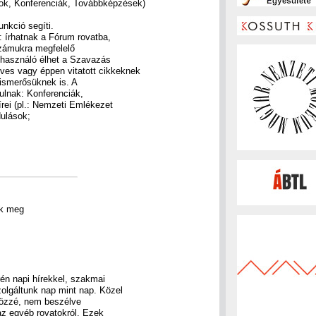
mok, Konferenciák, Továbbképzések)
nkció segíti.
k: írhatnak a Fórum rovatba,
 számukra megfelelő
elhasználó élhet a Szavazás
ves vagy éppen vitatott cikkeknek
t ismerősüknek is. A
ulnak: Konferenciák,
rei (pl.: Nemzeti Emlékezet
ulások;
ek meg
rén napi hírekkel, szakmai
zolgáltunk nap mint nap. Közel
 közzé, nem beszélve
 az egyéb rovatokról. Ezek