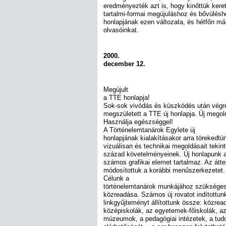
eredményezték azt is, hogy kinőttük kere
tartalmi-formai megújuláshoz és bővülés
honlapjának ezen változata, és hétfőn má
olvasóinkat.
2000.
december 12.
Megújult
a TTE honlapja!
Sok-sok vivódás és küszködés után végr
megszületett a TTE új honlapja. Új megold
Használja egészséggel!
A Történelemtanárok Egylete új
honlapjának kialakításakor arra törekedtün
vizuálisan és technikai megoldásait tekint
század követelményeinek. Új honlapunk 
számos grafikai elemet tartalmaz. Az átt
módosítottuk a korábbi menűszerkezetet.
Célunk a
történelemtanárok munkájához szükséges
közreadása. Számos új rovatot indítottun
linkgyűjteményt állítottunk össze: közread
középiskolák, az egyetemek-főiskolák, az
múzeumok, a pedagógiai intézetek, a tud