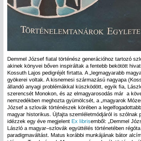
Demmel József fiatal történész generációhoz tartozó szl
akinek könyvei bőven inspiráltak a fentebb bekötött hiv
Kossuth Lajos pedigréjét firtatta. A „legmagyarabb magy
gyökerei voltak. A kisnemesi származású nagyapa (Koss
állandó anyagi problémákkal küszködött, egyik fia, Lászl
szerencsét Monokon, és az elmagyarosodás már a köv
nemzedékben meghozta gyümölcsét, a „magyarok Móze
József a szlovák történészek körében a legelfogadottab
magyar historikus. Újfajta szemléletmódjáról is szólnak
idézzek egy éve megjelent
Ex libris
emből: „Demmel Józs
László a magyar–szlovák együttélés történetében régóta
paradigmaváltást. Matus korábbi munkájának bátor alcí