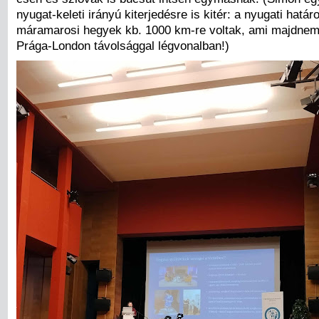
nyugat-keleti irányú kiterjedésre is kitér: a nyugati határo
máramarosi hegyek kb. 1000 km-re voltak, ami majdne
Prága-London távolsággal légvonalban!)