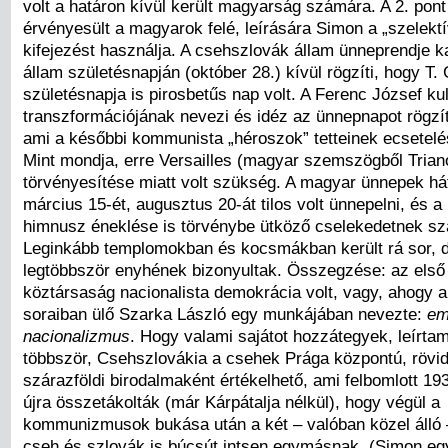
volt a határon kívül került magyarság számára. A 2. pon
érvényesült a magyarok felé, leírására Simon a „szelekt
kifejezést használja. A csehszlovák állam ünneprendje 
állam születésnapján (október 28.) kívül rögzíti, hogy T
születésnapja is pirosbetűs nap volt. A Ferenc József ku
transzformációjának nevezi és idéz az ünnepnapot rögzít
ami a későbbi kommunista „héroszok” tetteinek ecsetelé
Mint mondja, erre Versailles (magyar szemszögből Trian
törvényesítése miatt volt szükség. A magyar ünnepek hát
március 15-ét, augusztus 20-át tilos volt ünnepelni, és 
himnusz éneklése is törvénybe ütköző cselekedetnek szá
Leginkább templomokban és kocsmákban került rá sor, de
legtöbbször enyhének bizonyultak. Összegzése: az első
köztársaság nacionalista demokrácia volt, vagy, ahogy 
soraiban ülő Szarka László egy munkájában nevezte:
em
nacionalizmus
. Hogy valami sajátot hozzátegyek, leírta
többször, Csehszlovákia a csehek Prága központú, rövid
szárazföldi birodalmaként értékelhető, ami felbomlott 193
újra összetákolták (már Kárpátalja nélkül), hogy végül a
kommunizmusok bukása után a két – valóban közel álló 
cseh és szlovák is búcsút intsen egymásnak. (Simon eg