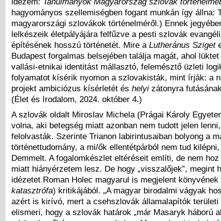
idézem:
Tanulmányok Magyarország szlovák történelmé
hagyományos szellemiségben fogant munkán így állna: 
magyarországi szlovákok történelméről.) Ennek jegyébe
lelkészeik életpályájára felfűzve a pesti szlovák evangé
építésének hosszú történetét. Mire a
Lutheránus Sziget
e
Budapest forgalmas belsejében találja magát, ahol lüktet
vallási-etnikai identitást mállasztó, felemésztő üzleti logi
folyamatot kísérik nyomon a szlovakisták, mint írják: a 
projekt ambiciózus kísérletét és
helyi
zátonyra futásának 
(Élet és Irodalom, 2024. október 4.)
A szlovák oldalt Miroslav Michela (Prágai Károly Egyete
volna, aki betegség miatt azonban nem tudott jelen lenni,
felolvasták. Szerinte Trianon labirintusaiban bolyong a 
történettudomány, a mi/ők ellentétpárból nem tud kilépni,
Demmelt. A fogalomkészlet eltéréseit említi, de nem hoz
miatt hiányérzetem lesz. De hogy „visszalőjek”, megint
idézetet Roman Holec magyarul is megjelent könyvének 
katasztrófa
) kritikájából. „A magyar birodalmi vágyak h
azért is kirívó, mert a csehszlovák államalapítók területi
elismeri, hogy a szlovák határok „már Masaryk háború ala