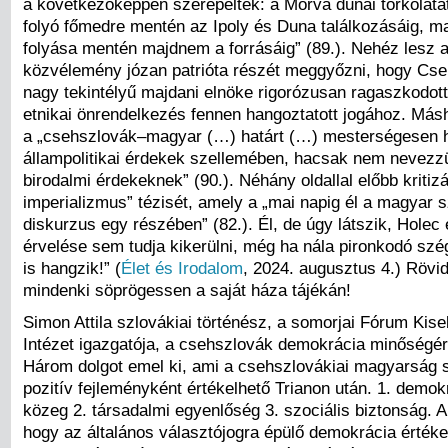
a következőképpen szerepeltek: a Morva dunai torkolatát
folyó főmedre mentén az Ipoly és Duna találkozásáig, ma
folyása mentén majdnem a forrásáig” (89.). Nehéz lesz 
közvélemény józan patrióta részét meggyőzni, hogy Cse
nagy tekintélyű majdani elnöke rigorózusan ragaszkodott
etnikai önrendelkezés fennen hangoztatott jogához. Másho
a „csehszlovák–magyar (…) határt (…) mesterségesen 
állampolitikai érdekek szellemében, hacsak nem nevezz
birodalmi érdekeknek” (90.). Néhány oldallal előbb kritizá
imperializmus” tézisét, amely a „mai napig él a magyar 
diskurzus egy részében” (82.). Él, de úgy látszik, Hole
érvelése sem tudja kikerülni, még ha nála pironkodó sz
is hangzik!” (
Élet és Irodalom
, 2024. augusztus 4.) Röv
mindenki söprögessen a saját háza tájékán!
Simon Attila szlovákiai történész, a somorjai Fórum Kis
Intézet igazgatója, a csehszlovák demokrácia minőségérő
Három dolgot emel ki, ami a csehszlovákiai magyarság 
pozitív fejleményként értékelhető Trianon után. 1. demokr
közeg 2. társadalmi egyenlőség 3. szociális biztonság. A
hogy az általános választójogra épülő demokrácia érték