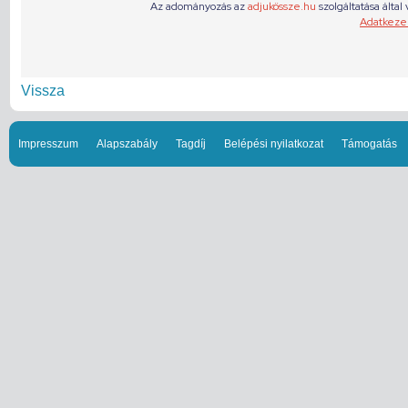
Vissza
Impresszum
Alapszabály
Tagdíj
Belépési nyilatkozat
Támogatás