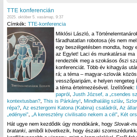
TTE konferencián
2025. október 5. vasárnap, 9:37
Címkék:
TTE-konferencia
Miklósi László, a Történelemtanáro
fáradhatatlan robotosa (és nem mel
egy beszélgetésben mondta, hogy 
az Egylet! Laci és munkatársai ma
rendezték meg a szokásos őszi sz
konferenciát. Több év kihagyás utá
rá; a téma – magyar-szlovák közös 
vesszőparipám, e helyen rengeteg í
a téma értelmezésével. Ízelítőnek:
papról
,
Justh József, a „csendes s
kontextusban?
,
This is Párkány!
,
Mindhalálig szláv
,
Szlo
répa?
,
Az esztergomi Katona (Kabina) családról
,
Az áll
„edényei”
,
„A keresztény civilisatio nekem a cél”
,
Két or
Hát ugye nem kezdődik úgy mondókánk, hogy
Slovak-ma
bratanki
, amiből következik, hogy északi szomszédunkk