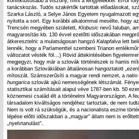
konfliktusosabb a viszony, mint a lengyelekkel. Erről foly
tanácskozás. Tudós szakértők tartottak előadásokat, szá
Szarka László, a Selye János Egyetem nyugalmazott eg
nyitotta a sort. Egy korábbi alkalommal mesélte, hogy a
Trencsén megyében született,
Klobusic
nevű faluban, am
magyarosítás kb. 130 évvel ezelőtti időszakában megpró
átkeresztelni: a mulatságosan hangzó
Kalapfalva
lett be
lennék, hogy a Parlamenttel szembeni Trianon emlékműr
változatot vésték föl…) Rövid áttekintésében figyelemre
megjegyzi, hogy már a szlovák történészek is hamis mít
a korábban Szlovákiában általánosan hangoztatott „eze
mítoszát. Számszerűsíti a magyar rendi nemzet, a
natio
hungarica
szlovák ajkú nemességének létszámát. Fénye
statisztikai számításait alapul véve 1787-ben kb. 50 eze
köznemesi család élt a történelmi Magyarországon. A feu
társadalom kiváltságos rendjéhez tartoztak, de nem tudt
Nem is volt rá szükségük, és a nacionalista eszme törté
lépése előtti időszakban a „magyar” állam nem is erőltett
„nyelvtanulást”.