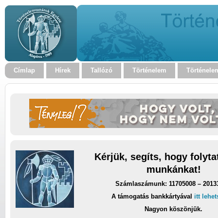
Címlap
Hírek
Tallózó
Történelem
Történele
Kérjük, segíts, hogy folyt
munkánkat!
Számlaszámunk: 11705008 – 2013
A támogatás bankkártyával
itt lehe
Nagyon köszönjük.