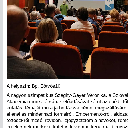
A helyszín: Bp. Eötvös10
A nagyon szimpatikus Szeghy-Gayer Veronika, a Szlov
Akadémia munkatársának előadásával zárul az ebéd előtt
kutatási témáját mutatja be Kassa német megszállásáról
ellenállás mindennapi formáiról. Embermentőkről, áldozat
tettesekről mesél röviden, lejegyzetelem a neveket, rem
érdekesnek ígérkező kötet is kezembe kerül majd egysz