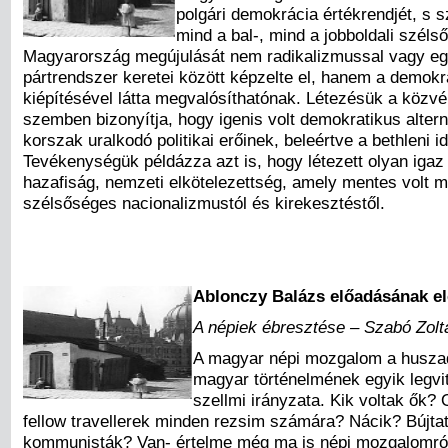
polgári demokrácia értékrendjét, s s
mind a bal-, mind a jobboldali széls
Magyarország megújulását nem radikalizmussal vagy e
pártrendszer keretei között képzelte el, hanem a demokr
kiépítésével látta megvalósíthatónak. Létezésük a közv
szemben bizonyítja, hogy igenis volt demokratikus altern
korszak uralkodó politikai erőinek, beleértve a bethleni i
Tevékenységük példázza azt is, hogy létezett olyan iga
hazafiság, nemzeti elkötelezettség, amely mentes volt 
szélsőséges nacionalizmustól és kirekesztéstől.
Ablonczy Balázs előadásának el
A népiek ébresztése – Szabó Zol
A magyar népi mozgalom a husza
magyar történelmének egyik legvi
szellmi irányzata. Kik voltak ők? 
fellow travellerek minden rezsim számára? Nácik? Bújtat
kommunisták? Van- értelme még ma is népi mozgalomról