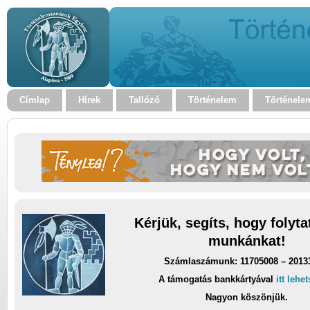
Címlap
Hírek
Tallózó
Történelem
Történele
Kérjük, segíts, hogy folyt
munkánkat!
Számlaszámunk: 11705008 – 2013
A támogatás bankkártyával
itt lehe
Nagyon köszönjük.