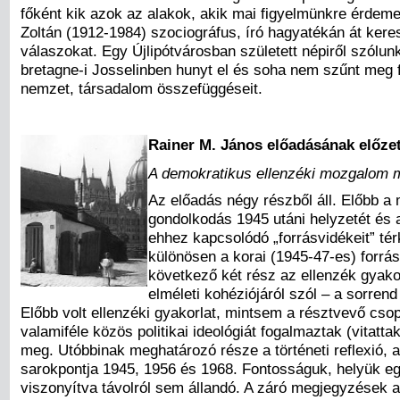
főként kik azok az alakok, akik mai figyelmünkre érde
Zoltán (1912-1984) szociográfus, író hagyatékán át kere
válaszokat. Egy Újlipótvárosban született népiről szólunk
bretagne-i Josselinben hunyt el és soha nem szűnt meg 
nemzet, társadalom összefüggéseit.
Rainer M. János előadásának előze
A demokratikus ellenzéki mozgalom 
Az előadás négy részből áll. Előbb a 
gondolkodás 1945 utáni helyzetét és 
ehhez kapcsolódó „forrásvidékeit” té
különösen a korai (1945-47-es) forrás
következő két rész az ellenzék gyakorl
elméleti kohéziójáról szól – a sorren
Előbb volt ellenzéki gyakorlat, mintsem a résztvevő cso
valamiféle közös politikai ideológiát fogalmaztak (vitattak
meg. Utóbbinak meghatározó része a történeti reflexió,
sarokpontja 1945, 1956 és 1968. Fontosságuk, helyük 
viszonyítva távolról sem állandó. A záró megjegyzések 