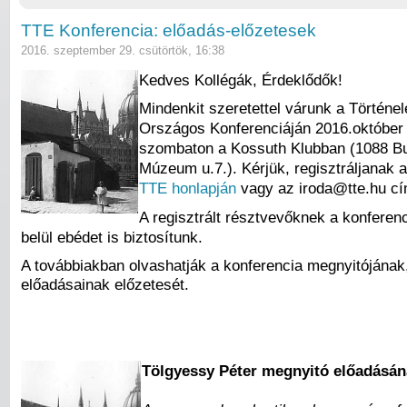
TTE Konferencia: előadás-előzetesek
2016. szeptember 29. csütörtök, 16:38
Kedves Kollégák, Érdeklődők!
Történel
Mindenkit szeretettel várunk a
Országos Konferenciáján 2016.október
szombaton a Kossuth Klubban (1088 B
Múzeum u.7.). Kérjük, regisztráljanak
TTE honlapján
vagy az iroda@tte.hu c
A regisztrált résztvevőknek a konferenc
belül ebédet is biztosítunk.
A továbbiakban olvashatják a konferencia megnyitójána
előadásainak előzetesét.
Tölgyessy Péter megnyitó előadásán