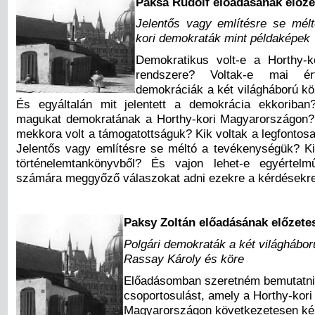
Paksa Rudolf előadásának előze
Jelentős vagy említésre se mél
kori demokraták mint példaképek
Demokratikus volt-e a Horthy-ko
rendszere? Voltak-e mai ér
demokráciák a két világháború kö
És egyáltalán mit jelentett a demokrácia ekkoriban
magukat demokratának a Horthy-kori Magyarországon?
mekkora volt a támogatottságuk? Kik voltak a legfontosa
Jelentős vagy említésre se méltó a tevékenységük? K
történelemtankönyvből? És vajon lehet-e egyértel
számára meggyőző válaszokat adni ezekre a kérdésekr
Paksy Zoltán előadásának előzete
Polgári demokraták a két világhábor
Rassay Károly és köre
Előadásomban szeretném bemutatni a
csoportosulást, amely a Horthy-kori
Magyarországon következetesen kép