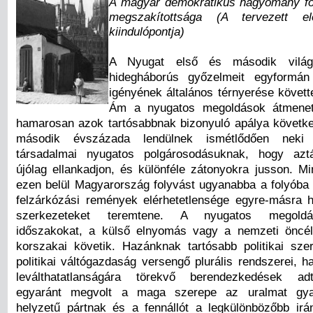
A magyar demokratikus hagyomány fo
megszakítottsága (A tervezett e
kiindulópontja)
A Nyugat első és második világ
hidegháborús győzelmeit egyformá
igényének általános térnyerése követt
Ám a nyugatos megoldások átmenet
hamarosan azok tartósabbnak bizonyuló apálya követke
második évszázada lendülnek ismétlődően neki 
társadalmai nyugatos polgárosodásuknak, hogy azt
újólag ellankadjon, és különféle zátonyokra jusson. Mi
ezen belül Magyarország folyvást ugyanabba a folyóba 
felzárkózási remények elérhetetlensége egyre-másra h
szerkezeteket teremtene. A nyugatos megoldá
időszakokat, a külső elnyomás vagy a nemzeti öncé
korszakai követik. Hazánknak tartósabb politikai sz
politikai váltógazdaság versengő plurális rendszerei, 
leválthatatlanságára törekvő berendezkedések ad
egyaránt megvolt a maga szerepe az uralmat gyak
helyzetű pártnak és a fennállót a legkülönbözőbb ir