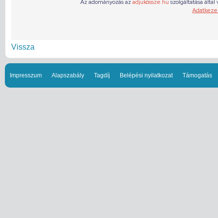
Vissza
Impresszum
Alapszabály
Tagdíj
Belépési nyilatkozat
Támogatás