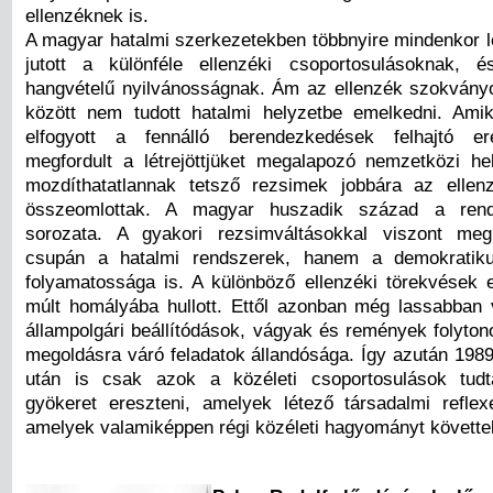
ellenzéknek is.
A magyar hatalmi szerkezetekben többnyire mindenkor 
jutott a különféle ellenzéki csoportosulásoknak, é
hangvételű nyilvánosságnak. Ám az ellenzék szokván
között nem tudott hatalmi helyzetbe emelkedni. Ami
elfogyott a fennálló berendezkedések felhajtó ere
megfordult a létrejöttjüket megalapozó nemzetközi he
mozdíthatatlannak tetsző rezsimek jobbára az ellen
összeomlottak. A magyar huszadik század a rends
sorozata. A gyakori rezsimváltásokkal viszont meg
csupán a hatalmi rendszerek, hanem a demokratik
folyamatossága is. A különböző ellenzéki törekvések 
múlt homályába hullott. Ettől azonban még lassabban 
állampolgári beállítódások, vágyak és remények folyton
megoldásra váró feladatok állandósága. Így azután 198
után is csak azok a közéleti csoportosulások tudt
gyökeret ereszteni, amelyek létező társadalmi reflex
amelyek valamiképpen régi közéleti hagyományt követte