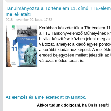
Tanulmányozza a Történelem 11. című TTE-ele
mellékleteit!
2018. november 20. kedd, 17:52
Korábban közzétettük a Történelem 11
a TTE Tankönyvelemző Műhelyének krit
bírálat készítése közben jelent meg a
változat, amelyet a kiadó egyes pontok
a korábbi kiadáshoz képest. A mellékl
eredeti bejegyzése mellett jeleztük az
változat módosításait is.
Az elemzés és a mellékletek itt olvashatók.
Akkor tudunk dolgozni, ha Ön is segít!