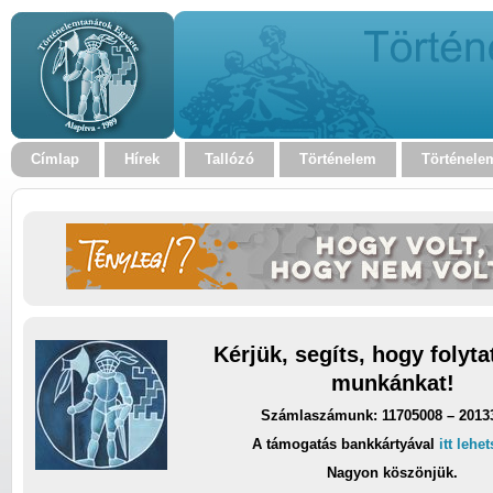
Címlap
Hírek
Tallózó
Történelem
Történele
Kérjük, segíts, hogy folyt
munkánkat!
Számlaszámunk: 11705008 – 2013
A támogatás bankkártyával
itt lehe
Nagyon köszönjük.