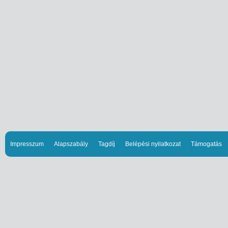
Impresszum
Alapszabály
Tagdíj
Belépési nyilatkozat
Támogatás