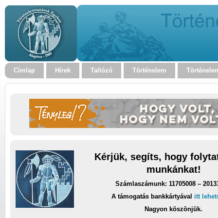
Címlap
Hírek
Tallózó
Történelem
Történele
Kérjük, segíts, hogy folyt
munkánkat!
Számlaszámunk: 11705008 – 2013
A támogatás bankkártyával
itt lehe
Nagyon köszönjük.