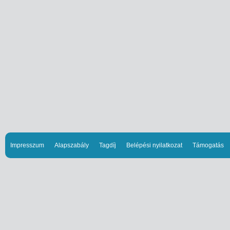
Impresszum
Alapszabály
Tagdíj
Belépési nyilatkozat
Támogatás