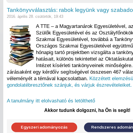
Tankönyvválasztás: rabok legyünk vagy szabad
2016. április 28. csütörtök, 19:43
A TTE – a Magyartanárok Egyesületével, a
Szülők Egyesületével és az Osztályfőnökö
Szakmai Egyesületével, továbbá a Tankön
Országos Szakmai Egyesületével együttmű
hónapig tartó projektben vizsgálta a tankön
hatásait, különös tekintettel az Oktatáskuta
Intézet kísérleti tankönyveinek minőségére.
zárásaként egy kérdőív segítségével összesen 467 vála
véleményét a témával kapcsolatban.
Közzétett elemzés
gondolatébresztőnek szánjuk, és várjuk észrevételeiket.
A tanulmány itt elolvasható és letölthető
Akkor tudunk dolgozni, ha Ön is segít!