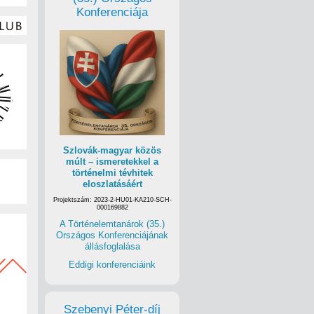
Konferenciája
Szlovák-magyar közös
múlt – ismeretekkel a
történelmi tévhitek
eloszlatásáért
Projektszám: 2023-2-HU01-KA210-SCH-
000169882
A Történelemtanárok (35.)
Országos Konferenciájának
állásfoglalása
Eddigi konferenciáink
Szebenyi Péter-díj