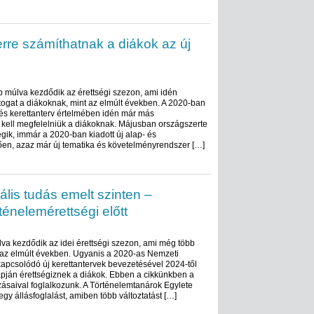
rre számíthatnak a diákok az új
múlva kezdődik az érettségi szezon, ami idén
togat a diákoknak, mint az elmúlt években. A 2020-ban
 és kerettanterv értelmében idén már más
kell megfelelniük a diákoknak. Májusban országszerte
ik, immár a 2020-ban kiadott új alap- és
ően, azaz már új tematika és követelményrendszer […]
ális tudás emelt szinten –
ténelemérettségi előtt
va kezdődik az idei érettségi szezon, ami még több
t az elmúlt években. Ugyanis a 2020-as Nemzeti
kapcsolódó új kerettantervek bevezetésével 2024-től
pján érettségiznek a diákok. Ebben a cikkünkben a
zásaival foglalkozunk. A Történelemtanárok Egylete
egy állásfoglalást, amiben több változtatást […]