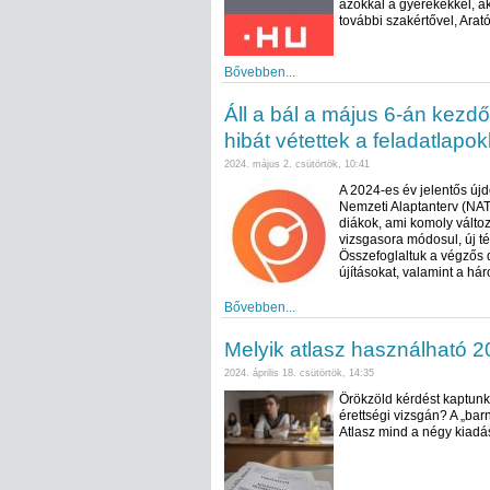
azokkal a gyerekekkel, a
további szakértővel, Arat
Bővebben...
Áll a bál a május 6-án kezdő
hibát vétettek a feladatlapok
2024. május 2. csütörtök, 10:41
A 2024-es év jelentős újd
Nemzeti Alaptanterv (NAT)
diákok, ami komoly válto
vizsgasora módosul, új t
Összefoglaltuk a végzős 
újításokat, valamint a há
Bővebben...
Melyik atlasz használható 2
2024. április 18. csütörtök, 14:35
Örökzöld kérdést kaptunk 
érettségi vizsgán? A „barn
Atlasz mind a négy kiadá