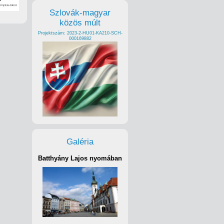
Szlovák-magyar
közös múlt
Projektszám: 2023-2-HU01-KA210-SCH-
000169882
Galéria
Batthyány Lajos nyomában