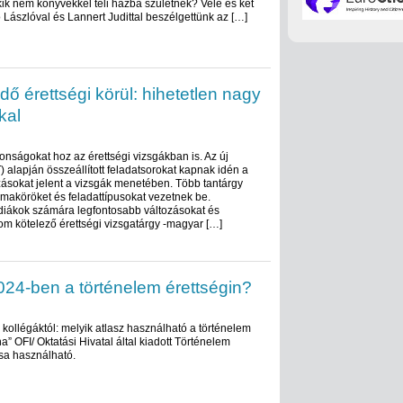
kik nem könyvekkel teli házba születnek? Vele és két
ó Lászlóval és Lannert Judittal beszélgettünk az […]
dő érettségi körül: hihetetlen nagy
kal
onságokat hoz az érettségi vizsgákban is. Az új
 alapján összeállított feladatsorokat kapnak idén a
zásokat jelent a vizsgák menetében. Több tantárgy
émaköröket és feladattípusokat vezetnek be.
diákok számára legfontosabb változásokat és
rom kötelező érettségi vizsgatárgy -magyar […]
024-ben a történelem érettségin?
kollégáktól: melyik atlasz használható a történelem
a” OFI/ Oktatási Hivatal által kiadott Történelem
sa használható.