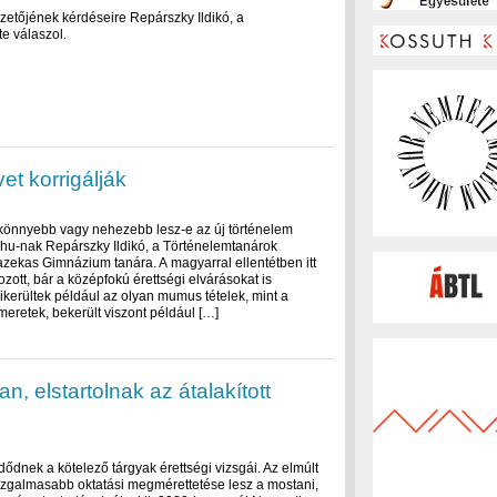
etőjének kérdéseire Repárszky Ildikó, a
e válaszol.
vet korrigálják
könnyebb vagy nehezebb lesz-e az új történelem
.hu-nak Repárszky Ildikó, a Történelemtanárok
azekas Gimnázium tanára. A magyarral ellentétben itt
ozott, bár a középfokú érettségi elvárásokat is
ikerültek például az olyan mumus tételek, mint a
eretek, bekerült viszont például […]
n, elstartolnak az átalakított
dnek a kötelező tárgyak érettségi vizsgái. Az elmúlt
izgalmasabb oktatási megmérettetése lesz a mostani,