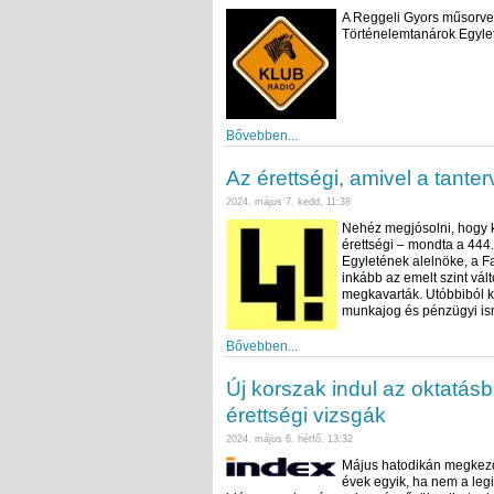
A Reggeli Gyors műsorvez
Történelemtanárok Egylet
Bővebben...
Az érettségi, amivel a tanter
2024. május 7. kedd, 11:38
Nehéz megjósolni, hogy 
érettségi – mondta a 444
Egyletének alelnöke, a F
inkább az emelt szint vált
megkavarták. Utóbbiból k
munkajog és pénzügyi ism
Bővebben...
Új korszak indul az oktatásba
érettségi vizsgák
2024. május 6. hétfő, 13:32
Május hatodikán megkezdő
évek egyik, ha nem a leg