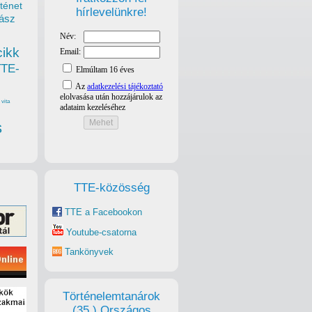
ténet
hírlevelünkre!
ász
cikk
TTE-
vita
s
TTE-közösség
TTE a Facebookon
Youtube-csatorna
Tankönyvek
Történelemtanárok
(35.) Országos