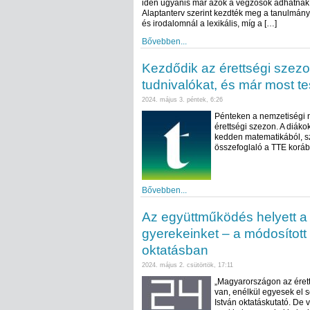
idén ugyanis már azok a végzősök adhatnak 
Alaptanterv szerint kezdték meg a tanulmány
és irodalomnál a lexikális, míg a […]
Bővebben...
Kezdődik az érettségi szez
tudnivalókat, és már most te
2024. május 3. péntek, 6:26
Pénteken a nemzetiségi ny
érettségi szezon. A diáko
kedden matematikából, sz
összefoglaló a TTE korábbi
Bővebben...
Az együttműködés helyett a 
gyerekeinket – a módosított
oktatásban
2024. május 2. csütörtök, 17:11
„Magyarországon az érett
van, enélkül egyesek el 
István oktatáskutató. De v