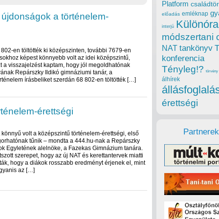
Platform
családtör
gy
emléknap
 újdonságok a történelem-
előadás
Különóra
interjú
módszertani 
tankönyv
NAT
 802-en töltötték ki középszinten, további 7679-en
konferencia
ásokhoz képest könnyebb volt az idei középszintű,
 azt a visszajelzést kaptam, hogy jól megoldhatónak
Tényleg!?
avának Repárszky Ildikó gimnáziumi tanár, a
törvény
álhírek
ténelem írásbeliket szerdán 68 802-en töltötték […]
állásfoglalá
érettségi
ténelem-érettségi
Partnerek
könnyű volt a középszintű történelem-érettségi, első
rhatónak tűnik – mondta a 444.hu-nak a Repárszky
rok Egyletének alelnöke, a Fazekas Gimnázium tanára.
szott szerepet, hogy az új NAT és kerettantervek miatti
ták, hogy a diákok rosszabb eredményt érjenek el, mint
gyanis az […]