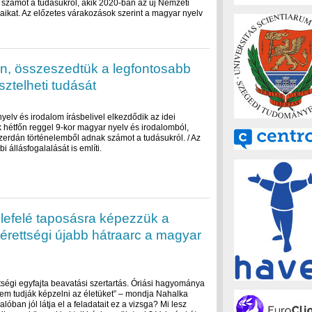
számot a tudásukról, akik 2020-ban az új Nemzeti
aikat. Az előzetes várakozások szerint a magyar nyelv
on, összeszedtük a legfontosabb
sztelheti tudását
elv és irodalom írásbelivel elkezdődik az idei
k hétfőn reggel 9-kor magyar nyelv és irodalomból,
erdán történelemből adnak számot a tudásukról. / Az
 állásfogalalását is említi.
lefelé taposásra képezzük a
 érettségi újabb hátraarc a magyar
ségi egyfajta beavatási szertartás. Óriási hagyománya
sem tudják képzelni az életüket” – mondja Nahalka
alóban jól látja el a feladatait ez a vizsga? Mi lesz