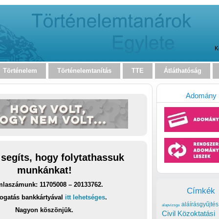
K
Történelem
Történelemtanítás
TTE
Átláthatóság
Adomány
 segíts, hogy folytathassuk
munkánkat!
laszámunk: 11705008 – 20133762.
Címkék
ogatás bankkártyával
itt lehetséges
.
aláírásgyűjtés
alapvizsga
Nagyon köszönjük.
Civil Közoktatási