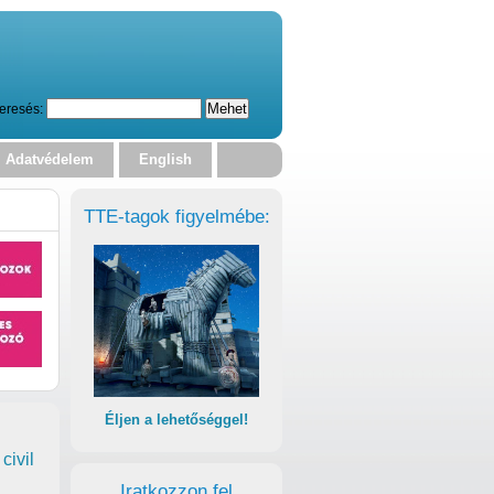
eresés:
Adatvédelem
English
TTE-tagok figyelmébe:
Éljen a lehetőséggel!
civil
Iratkozzon fel