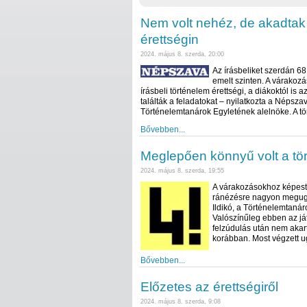
Nem volt nehéz, de akadtak
érettségin
2024. május 8. szerda, 20:00
Az írásbeliket szerdán 68
emelt szinten. A várakoz
írásbeli történelem érettségi, a diákoktól is
találták a feladatokat – nyilatkozta a Népsz
Történelemtanárok Egyletének alelnöke. A tör
Bővebben...
Meglepően könnyű volt a tör
2024. május 8. szerda, 19:55
A várakozásokhoz képest 
ránézésre nagyon megugo
Ildikó, a Történelemtaná
Valószínűleg ebben az ját
felzúdulás után nem akar
korábban. Most végzett u
Bővebben...
Előzetes az érettségiről
2024. május 8. szerda, 9:08