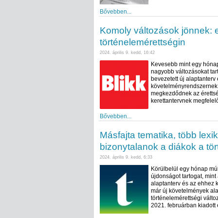
Bővebben...
Komoly változások jönnek: e
történelemérettségin
2024. április 9. kedd, 16:42
Kevesebb mint egy hónap 
nagyobb változásokat tar
bevezetett új alaptanterv
követelményrendszernek 
megkezdődnek az érettség
kerettantervnek megfelel
Bővebben...
Másfajta tematika, több lexik
bizonytalanok a diákok a tör
2024. április 9. kedd, 6:33
Körülbelül egy hónap múl
újdonságot tartogat, min
alaptanterv és az ehhez 
már új követelmények ala
történelemérettségi válto
2021. februárban kiadott 