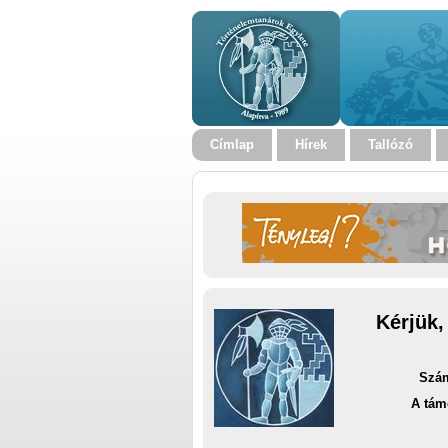
Címlap
Hírek
Tallózó
Kérjük,
Szám
A tám