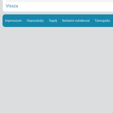
Vissza
Impresszum
Alapszabály
Tagdíj
Belépési nyilatkozat
Támogatás