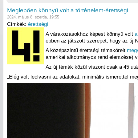
Meglepően könnyű volt a történelem-érettségi
2024. május 8. szerda, 19:55
Címkék:
érettségi
A várakozásokhoz képest könnyű volt
a
ebben az játszott szerepet, hogy az új 
A középszintű érettségi témaköreit
megv
amerikai alkotmányos rend elemzése) vi
Az új témák közül viszont csak a 45 után
„Elég volt leolvasni az adatokat, minimális ismerettel me