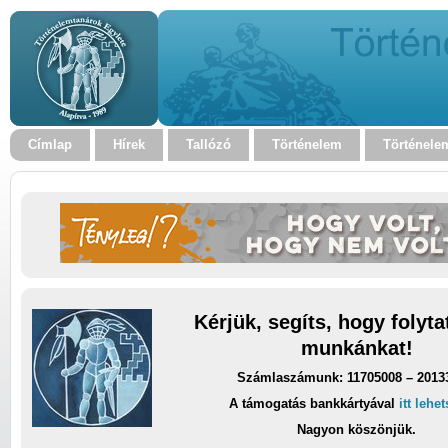
Címlap
Hírek
Tallózó
Történelem
Történele
Kérjük, segíts, hogy folyt
munkánkat!
Számlaszámunk: 11705008 – 2013
A támogatás bankkártyával
itt lehe
Nagyon köszönjük.