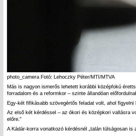
photo_camera Fotó: Lehoczky Péter/MTI/MTVA
Más is nagyon ismerős lehetett korábbi középfokú éretts
forradalom és a reformkor – szinte állandóan előfordulna
Egy-két fifikásabb szövegértős feladat volt, ahol figyelni 
Az első két kérdéssel – az ókori és középkori vallásra vo
előre.”
A Kádár-korra vonatkozó kérdésnél „talán túlságosan is a 