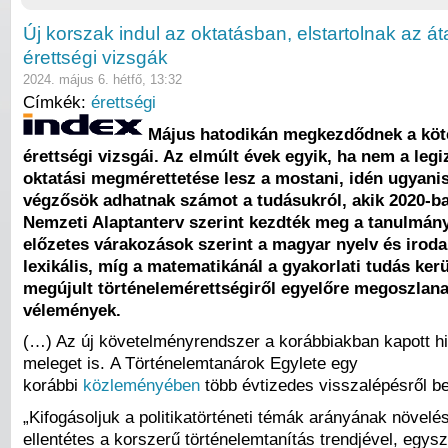
Új korszak indul az oktatásban, elstartolnak az áta
érettségi vizsgák
2024. május 6. hétfő, 13:32
Címkék:
érettségi
Május hatodikán megkezdődnek a köt
érettségi vizsgái. Az elmúlt évek egyik, ha nem a le
oktatási megmérettetése lesz a mostani, idén ugyani
végzősök adhatnak számot a tudásukról, akik 2020-ba
Nemzeti Alaptanterv szerint kezdték meg a tanulmány
előzetes várakozások szerint a magyar nyelv és irod
lexikális, míg a matematikánál a gyakorlati tudás kerü
megújult történelemérettségiről egyelőre megoszlana
vélemények.
(…) Az új követelményrendszer a korábbiakban kapott h
meleget is. A Történelemtanárok Egylete egy
korábbi
közleményében
több évtizedes visszalépésről be
„Kifogásoljuk a politikatörténeti témák arányának növelés
ellentétes a korszerű történelemtanítás trendjével, egys