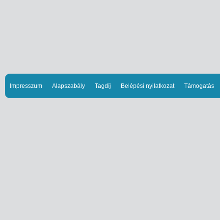
Impresszum
Alapszabály
Tagdíj
Belépési nyilatkozat
Támogatás