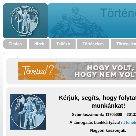
Címlap
Hírek
Tallózó
Történelem
Történele
Kérjük, segíts, hogy folyt
munkánkat!
Számlaszámunk: 11705008 – 2013
A támogatás bankkártyával
itt lehe
Nagyon köszönjük.