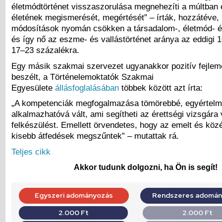
életmódtörténet visszaszorulása megnehezíti a múltban 
életének megismerését, megértését” – írták, hozzátéve,
módosítások nyomán csökken a társadalom-, életmód- é
és így nő az eszme- és vallástörténet aránya az eddigi 
17–23 százalékra.
Egy másik szakmai szervezet ugyanakkor pozitív fejlem
beszélt, a Történelemoktatók Szakmai
Egyesülete
állásfoglalásában
többek között azt írta:
„A kompetenciák megfogalmazása tömörebbé, egyértelm
alkalmazhatóvá vált, ami segítheti az érettségi vizsgára 
felkészülést. Emellett örvendetes, hogy az emelt és közé
kisebb átfedések megszűntek” – mutattak rá.
Teljes cikk
Akkor tudunk dolgozni, ha Ön is segít!