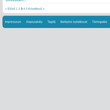
« Előző
1
2
3
4
5
Következő »
Impresszum
Alapszabály
Tagdíj
Belépési nyilatkozat
Támogatás