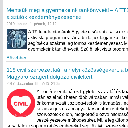
Mentsük meg a gyermekeink tankönyveit! – A TTE
a szülők kezdeményezéséhez
2019. január 11. péntek, 12:12
A Történelemtanárok Egylete elsőként csatlakozik
aktivista programhoz. Arra biztatjuk tagjainkat, ko
segítsék a szakmailag fontos kezdeményezést. 
gyermekeink tankönyveit! Szülői aktivista progra
Bővebben...
118 civil szervezet kiáll a helyi közösségekért, a
Magyarországért dolgozó civilekért
2017. december 18. hétfő, 21:35
A Történelemtanárok Egylete is az aláírók kö
után az elmúlt héten több városban immár vál
önkormányzati tisztségviselők is támadást ind
közösségek és a magyar társadalom érdekébe
szervezetek ellen, megkérdőjelezve hiteless
veszélyeztetve működésüket. Mi, a legkülön
társadalmi csoportokat és embereket segítő civil szervezetek