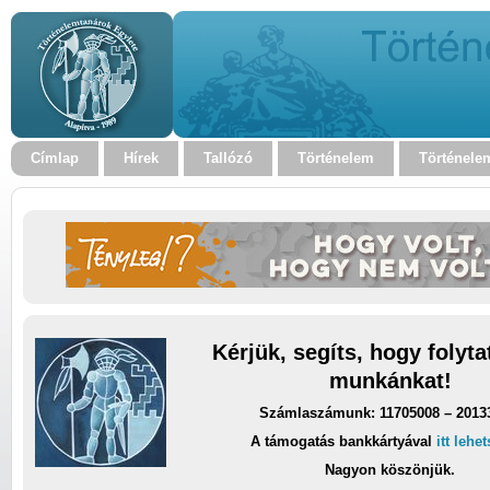
Címlap
Hírek
Tallózó
Történelem
Történele
Kérjük, segíts, hogy folyt
munkánkat!
Számlaszámunk: 11705008 – 2013
A támogatás bankkártyával
itt lehe
Nagyon köszönjük.