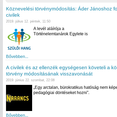
Köznevelési törvénymódosítás: Áder Jánoshoz fo
civilek
2019. július 12. péntek, 11:50
A levél aláírója a
Történelemtanárok Egylete is
Bővebben...
A civilek és az ellenzék egységesen követeli a k
törvény módosításának visszavonását
2019. június 22. szombat, 22:08
„Egy arctalan, bürokratikus hatóság nem kép
pedagógiai döntéseket hozni”.
Bővebben...