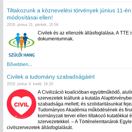
Tiltakozunk a köznevelési törvények június 11-én 
módosításai ellen!
2019. június 21. péntek, 15:56
Civilek és az ellenzék állásfoglalása. A TTE i
dokumentumnak.
Bővebben...
Civilek a tudomány szabadságáért
2019. június 4. kedd, 16:10
A Civilizáció koalícióban együttműködő, alulíro
szervezetek kiállunk a kutatás Alaptörvényben
szabadsága mellett, és szolidaritásunkat fej
Tudományos Akadémia működésének és fina
kormányzati tervei ellen tiltakozó kutatókkal 
szervezetekkel. – A Történelemtanárok Egylete
civilszervezetek állásfoglalását.