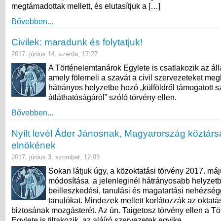
megtámadottak mellett, és elutasítjuk a […]
Bővebben...
Civilek: maradunk és folytatjuk!
2017. június 14. szerda, 17:27
A Történelemtanárok Egylete is csatlakozik az áll
amely fölemeli a szavát a civil szervezeteket me
hátrányos helyzetbe hozó „külföldről támogatott 
átláthatóságáról” szóló törvény ellen.
Bővebben...
Nyílt levél Áder Jánosnak, Magyarország köztárs
elnökének
2017. június 3. szombat, 12:03
Sokan látjuk úgy, a közoktatási törvény 2017. máj
módosítása a jelenleginél hátrányosabb helyzetb
beilleszkedési, tanulási és magatartási nehézsé
tanulókat. Mindezek mellett korlátozzák az oktatá
biztosának mozgásterét. Az ún. Taigetosz törvény ellen a T
Egylete is tiltakozik, az aláíró szervezetek egyike.