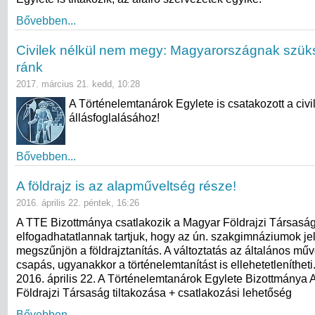
Bővebben...
Civilek nélkül nem megy: Magyarországnak szü
ránk
2017. március 21. kedd, 10:28
A Történelemtanárok Egylete is csatakozott a civi
állásfoglalásához!
Bővebben...
A földrajz is az alapműveltség része!
2016. április 22. péntek, 16:26
A TTE Bizottmánya csatlakozik a Magyar Földrajzi Társaság
elfogadhatatlannak tartjuk, hogy az ún. szakgimnáziumok j
megszűnjön a földrajztanítás. A változtatás az általános műv
csapás, ugyanakkor a történelemtanítást is ellehetetleníthet
2016. április 22. A Történelemtanárok Egylete Bizottmánya
Földrajzi Társaság tiltakozása + csatlakozási lehetőség
Bővebben...