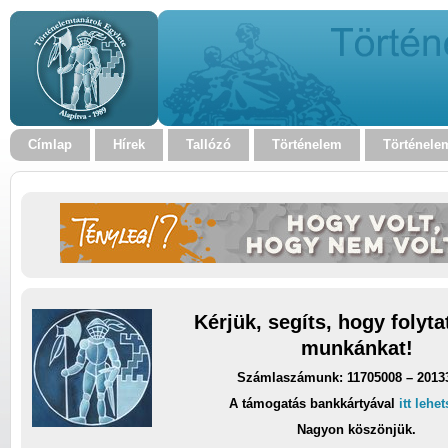
Címlap
Hírek
Tallózó
Történelem
Történele
Kérjük, segíts, hogy folyt
munkánkat!
Számlaszámunk: 11705008 – 2013
A támogatás bankkártyával
itt lehe
Nagyon köszönjük.