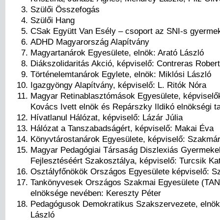
Szülői Összefogás
Szülői Hang
CSak Együtt Van Esély – csoport az SNI-s gyerme
ADHD Magyarország Alapítvány
Magyartanárok Egyesülete, elnök: Arató László
Diákszolidaritás Akció, képviselő: Contreras Rober
Történelemtanárok Egylete, elnök: Miklósi László
Igazgyöngy Alapítvány, képviselő: L. Ritók Nóra
Magyar Retinablasztómások Egyesülete, képvisel
Kovács Ivett elnök és Repárszky Ildikó elnökségi t
Hívatlanul Hálózat, képviselő: Lázár Júlia
Hálózat a Tanszabadságért, képviselő: Makai Éva
Könyvtárostanárok Egyesülete, képviselő: Szakmári
Magyar Pedagógiai Társaság Diszlexiás Gyermeke
Fejlesztéséért Szakosztálya, képviselő: Turcsik Kat
Osztályfőnökök Országos Egyesülete képviselő: Sz
Tankönyvesek Országos Szakmai Egyesülete (TA
elnöksége nevében: Kereszty Péter
Pedagógusok Demokratikus Szakszervezete, elnök
László