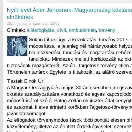
Nyílt levél Áder Jánosnak, Magyarország köztárs
elnökének
2017. június 3. szombat, 12:03
Címkék:
állásfoglalás
,
civil
,
ombudsman
,
törvény
Sokan látjuk úgy, a közoktatási törvény 2017. 
módosítása a jelenleginél hátrányosabb helyz
beilleszkedési, tanulási és magatartási nehéz
tanulókat. Mindezek mellett korlátozzák az okt
biztosának mozgásterét. Az ún. Taigetosz törvény ellen 
Történelemtanárok Egylete is tiltakozik, az aláíró szerv
Tisztelt Elnök Úr!
A Magyar Országgyűlés május 30-án csendben megsza
oktatás szabályozására vonatkozó és egyes kapcsolódó
módosításáról
szóló, Balog Zoltán miniszter által benyújt
és szakmai, illetve érintetti körökben
Tajgetosz
-törvényn
javaslatcsomagot.
Az elfogadott törvénymódosítások több pontját élesen bí
közvélemény, illetve az érintett érdekképviseleti szervez