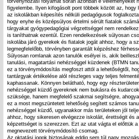
törvényhozási folyamat során azonban e véleményeket 
figyelembe. Ilyen kifogásolt pont többek között az, hogy 
az iskolákban képesítés nélküli pedagógusok foglalkoztat
hogy enyhe és középsúlyos értelmi sérült fiatalok szám
tárgyakat gyógypedagógiai végzettséggel nem rendelke
is taníthatnak ezentúl. Ezen rendelkezések súlyosan cso
iskolába járó gyerekek és fiatalok jogát ahhoz, hogy a 
legmegfelelőbb, törvényben garantált képzéshez férhes
Súlyosan romlanak azon tanulók esélyei is, akik beillesz
tanulási, magatartási nehézséggel küzdenek (BTMN tanul
ez a törvénymódosítás megfoszt attól a lehetőségtől, ho
tantárgyak értékelése alól részleges vagy teljes felment
kaphassanak. Könnyen belátható, hogy egy részterületen
nehézséggel küzdő gyereknek nem bukásra és kudarcok
szüksége, hanem megfelelő szakmai segítségre, ahogyan
ez a most megszüntetett lehetőség segített számos tanu
nehézséggel küzdő, ugyanakkor más területeken jól telje
ahhoz, hogy sikeresen elvégezze iskoláit, érettségit és 
képzettséget is szerezzen. Ezt az utat vágta el előttük a 
megnevezett törvénymódosító csomag.
Az oktatási jogok biztosának eddig sem túl nagy mozgás