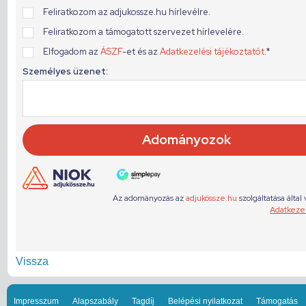
Vissza
Impresszum
Alapszabály
Tagdíj
Belépési nyilatkozat
Támogatás