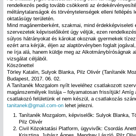
rendelkezés pedig tovább csökkenti az érdekérvényesíté
méltánytalanságok és törvénytelenségek elleni fellépés l
oktatásügy területén.
Mind magánemberként, szakmai, mind érdekképviseleti é
szervezetek képviselőiként úgy véljük, ezen rendelkezé
súlyos hátrányokat és károkat okoznak gyermekek tízez
ezért
arra kérjük, éljen az alaptörvényben foglalt jogával
ne írja alá, hanem küldje meg az Alkotmánybíróságnak 
vizsgálat céljából.
Köszönettel
Törley Katalin, Sulyok Blanka, Pilz Olivér (Tanítanék M
Budapest, 2017. 06. 02.
A Tanítanék Mozgalom nyílt leveléhez csatlakozott szer
magánszemélyek listája – folyamatosan frissítjük! Amíg 
csatlakozó felületünk el nem készül, a csatlakozás szán
tanitanek@gmail.com-on
lehet jelezni.
Tanítanék Mozgalom, képviselők: Sulyok Blanka, Tör
Pilz Olivér
Civil Közoktatási Platform, ügyvivők: Csordás Anet
Krisztina, Juhász Ágnes, Mendrey László, Pilz Oliv