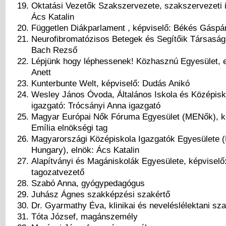
Oktatási Vezetők Szakszervezete, szakszervezeti i
Ács Katalin
Független Diákparlament , képviselő: Békés Gáspá
Neurofibromatózisos Betegek és Segítőik Társasága
Bach Rezső
Lépjünk hogy léphessenek! Közhasznú Egyesület, 
Anett
Kunterbunte Welt, képviselő: Dudás Anikó
Wesley János Óvoda, Általános Iskola és Középisk
igazgató: Trócsányi Anna igazgató
Magyar Európai Nők Fóruma Egyesület (MENők), k
Emília elnökségi tag
Magyarországi Középiskola Igazgatók Egyesülete 
Hungary), elnök: Ács Katalin
Alapítványi és Magániskolák Egyesülete, képviselő
tagozatvezető
Szabó Anna, gyógypedagógus
Juhász Ágnes szakképzési szakértő
Dr. Gyarmathy Éva, klinikai és neveléslélektani sz
Tóta József, magánszemély