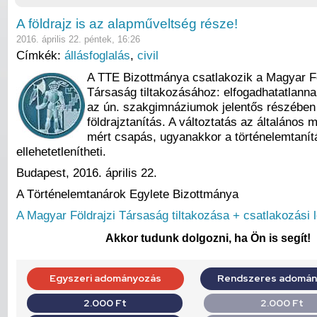
A földrajz is az alapműveltség része!
2016. április 22. péntek, 16:26
Címkék:
állásfoglalás
,
civil
A TTE Bizottmánya csatlakozik a Magyar Fö
Társaság tiltakozásához: elfogadhatatlanna
az ún. szakgimnáziumok jelentős részébe
földrajztanítás. A változtatás az általános 
mért csapás, ugyanakkor a történelemtanítá
ellehetetlenítheti.
Budapest, 2016. április 22.
A Történelemtanárok Egylete Bizottmánya
A Magyar Földrajzi Társaság tiltakozása + csatlakozási 
Akkor tudunk dolgozni, ha Ön is segít!