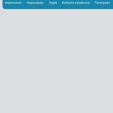
Impresszum
Alapszabály
Tagdíj
Belépési nyilatkozat
Támogatás