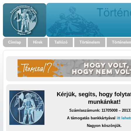
Címlap
Hírek
Tallózó
Történelem
Történele
Kérjük, segíts, hogy folyt
munkánkat!
Számlaszámunk: 11705008 – 2013
A támogatás bankkártyával
itt lehe
Nagyon köszönjük.