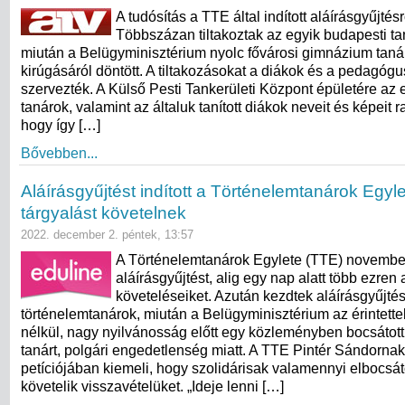
A tudósítás a TTE által indított aláírásgyűjtés
Többszázan tiltakoztak az egyik budapesti tan
miután a Belügyminisztérium nyolc fővárosi gimnázium tan
kirúgásáról döntött. A tiltakozásokat a diákok és a pedagó
szervezték. A Külső Pesti Tankerületi Központ épületére az 
tanárok, valamint az általuk tanított diákok neveit és képeit r
hogy így […]
Bővebben...
Aláírásgyűjtést indított a Történelemtanárok Egyl
tárgyalást követelnek
2022. december 2. péntek, 13:57
A Történelemtanárok Egylete (TTE) november 
aláírásgyűjtést, alig egy nap alatt több ezren a
követeléseiket. Azután kezdtek aláírásgyűjté
történelemtanárok, miután a Belügyminisztérium az érintette
nélkül, nagy nyilvánosság előtt egy közleményben bocsátott
tanárt, polgári engedetlenség miatt. A TTE Pintér Sándornak
petíciójában kiemeli, hogy szolidárisak valamennyi elbocsáto
követelik visszavételüket. „Ideje lenni […]