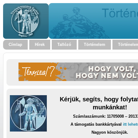
Címlap
Hírek
Tallózó
Történelem
Történele
Kérjük, segíts, hogy folyt
munkánkat!
Számlaszámunk: 11705008 – 2013
A támogatás bankkártyával
itt lehe
Nagyon köszönjük.