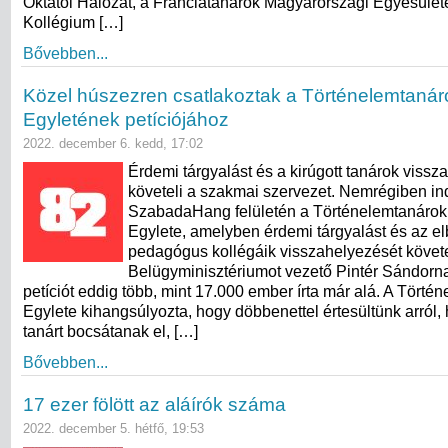
Oktatói Hálózat, a Franciatanárok Magyarországi Egyesülete
Kollégium […]
Bővebben...
Közel húszezren csatlakoztak a Történelemtanár
Egyletének petíciójához
2022. december 6. kedd, 17:02
Érdemi tárgyalást és a kirúgott tanárok vissz
követeli a szakmai szervezet. Nemrégiben indí
SzabadaHang felületén a Történelemtanárok
Egylete, amelyben érdemi tárgyalást és az el
pedagógus kollégáik visszahelyezését követe
Belügyminisztériumot vezető Pintér Sándorna
petíciót eddig több, mint 17.000 ember írta már alá. A Törté
Egylete kihangsúlyozta, hogy döbbenettel értesültünk arról,
tanárt bocsátanak el, […]
Bővebben...
17 ezer fölött az aláírók száma
2022. december 5. hétfő, 19:53