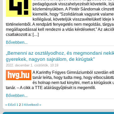
pedagógusok visszahelyezését követelik, írj
közleményükben. A Pintér Sándornak címzett
kiemelik, hogy “Szolidárisak vagyunk valame
kollégával, követeljük visszavételüket! Ideje l
történelemből. A rendpárti fenyegetés nem megoldás, tárgya
megállapodással kell rendezni a vitás kérdéseket.” Az akcióh
csatlakozott a: […]
Bővebben...
„Bemenni az osztályodhoz, és megmondani neki
gyerekek, nagyon sajnálom, de kirúgtak”
2022. december 1. csütörtök, 10:19
A Karinthy Frigyes Gimnáziumból szerdán elb
tanár leírta, hogy tudta meg, hogy elbocsátott
és holnap nem tud kinyitni, mert a kirúgások 
tanár. – A cikk a TTE aláírásgyűjtését is megemlíti.
Bővebben...
« Előző
1
2
3
Következő »