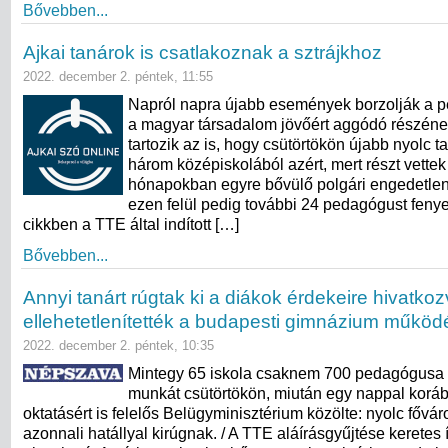
Bővebben...
Ajkai tanárok is csatlakoznak a sztrájkhoz
2022. december 2. péntek, 11:55
Napról napra újabb események borzolják a 
a magyar társadalom jövőért aggódó részének
tartozik az is, hogy csütörtökön újabb nyolc ta
három középiskolából azért, mert részt vettek
hónapokban egyre bővülő polgári engedetlen
ezen felül pedig további 24 pedagógust fenye
cikkben a TTE által indított […]
Bővebben...
Annyi tanárt rúgtak ki a diákok érdekeire hivatko
ellehetetlenítették a budapesti gimnázium működ
2022. december 2. péntek, 10:35
Mintegy 65 iskola csaknem 700 pedagógusa n
munkát csütörtökön, miután egy nappal korá
oktatásért is felelős Belügyminisztérium közölte: nyolc főváro
azonnali hatállyal kirúgnak. / A TTE aláírásgyűjtése keretes