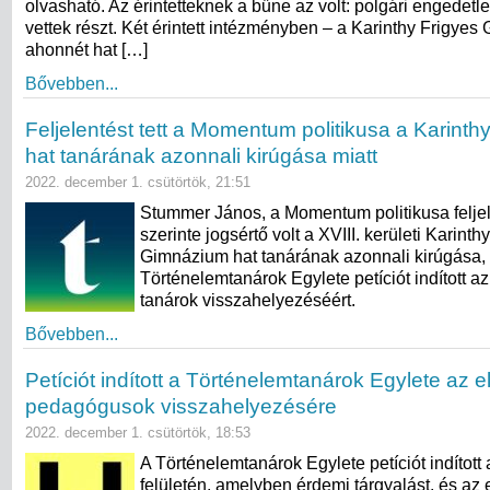
olvasható. Az érintetteknek a bűne az volt: polgári engedet
vettek részt. Két érintett intézményben – a Karinthy Frigye
ahonnét hat […]
Bővebben...
Feljelentést tett a Momentum politikusa a Karint
hat tanárának azonnali kirúgása miatt
2022. december 1. csütörtök, 21:51
Stummer János, a Momentum politikusa feljele
szerinte jogsértő volt a XVIII. kerületi Karinth
Gimnázium hat tanárának azonnali kirúgása,
Történelemtanárok Egylete petíciót indított az
tanárok visszahelyezéséért.
Bővebben...
Petíciót indított a Történelemtanárok Egylete az e
pedagógusok visszahelyezésére
2022. december 1. csütörtök, 18:53
A Történelemtanárok Egylete petíciót indíto
felületén, amelyben érdemi tárgyalást, és az 