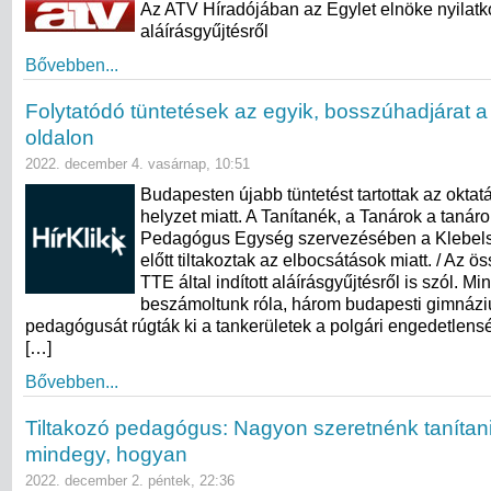
Az ATV Híradójában az Egylet elnöke nyilatk
aláírásgyűjtésről
Bővebben...
Folytatódó tüntetések az egyik, bosszúhadjárat a
oldalon
2022. december 4. vasárnap, 10:51
Budapesten újabb tüntetést tartottak az oktat
helyzet miatt. A Tanítanék, a Tanárok a tanáro
Pedagógus Egység szervezésében a Klebel
előtt tiltakoztak az elbocsátások miatt. / Az ö
TTE által indított aláírásgyűjtésről is szól. Mi
beszámoltunk róla, három budapesti gimnáz
pedagógusát rúgták ki a tankerületek a polgári engedetlens
[…]
Bővebben...
Tiltakozó pedagógus: Nagyon szeretnénk tanítan
mindegy, hogyan
2022. december 2. péntek, 22:36