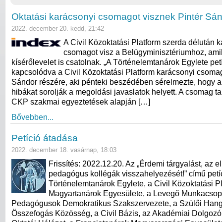
Oktatási karácsonyi csomagot visznek Pintér Sá
2022. december 20. kedd, 21:42
A Civil Közoktatási Platform szerda délután 
csomagot visz a Belügyminisztériumhoz, am
kísérőlevelet is csatolnak. „A Történelemtanárok Egylete pe
kapcsolódva a Civil Közoktatási Platform karácsonyi csomag
Sándor részére, aki pénteki beszédében sérelmezte, hogy a
hibákat sorolják a megoldási javaslatok helyett. A csomag t
CKP szakmai egyeztetések alapján […]
Bővebben...
Petíció átadása
2022. december 18. vasárnap, 18:03
Frissítés: 2022.12.20. Az „Érdemi tárgyalást, az e
pedagógus kollégák visszahelyezését!” című petí
Történelemtanárok Egylete, a Civil Közoktatási Pl
Magyartanárok Egyesülete, a Levegő Munkacsopo
Pedagógusok Demokratikus Szakszervezete, a Szülői Hang,
Összefogás Közösség, a Civil Bázis, az Akadémiai Dolgozó