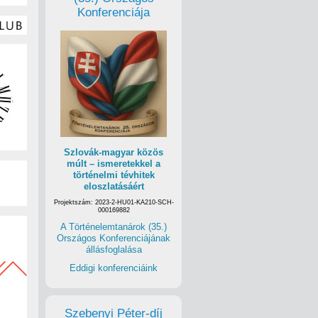
Konferenciája
Szlovák-magyar közös
múlt – ismeretekkel a
történelmi tévhitek
eloszlatásáért
Projektszám: 2023-2-HU01-KA210-SCH-
000169882
A Történelemtanárok (35.)
Országos Konferenciájának
állásfoglalása
Eddigi konferenciáink
Szebenyi Péter-díj