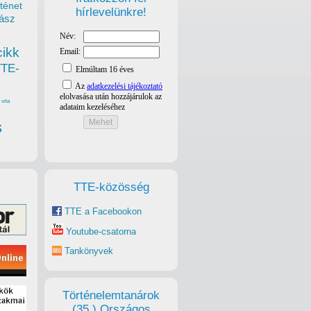
ténet
hírlevelünkre!
ász
cikk
TTE-
vita
s
TTE-közösség
TTE a Facebookon
Youtube-csatorna
Tankönyvek
Történelemtanárok
(35.) Országos