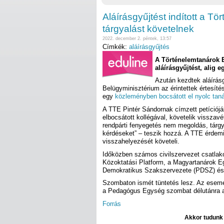
Aláírásgyűjtést indított a T
tárgyalást követelnek
2022. december 2. péntek, 13:57
Címkék:
aláírásgyűjtés
A Történelemtanárok E
aláírásgyűjtést, alig e
Azután kezdtek aláírás
Belügyminisztérium az érintettek értesíté
egy
közleményben bocsátott el nyolc taná
A TTE Pintér Sándornak címzett petíciójá
elbocsátott kollégával, követelik visszavét
rendpárti fenyegetés nem megoldás, tárgy
kérdéseket” – teszik hozzá. A TTE érdemi 
visszahelyezését követeli.
Időközben számos civilszervezet csatlak
Közoktatási Platform, a Magyartanárok 
Demokratikus Szakszervezete (PDSZ) és 
Szombaton ismét tüntetés lesz. Az esemén
a Pedagógus Egység szombat délutánra 
Forrás
Akkor tudunk d