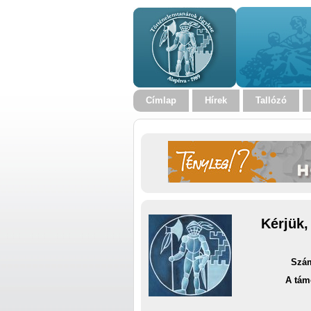
Címlap
Hírek
Tallózó
Kérjük,
Szám
A tám