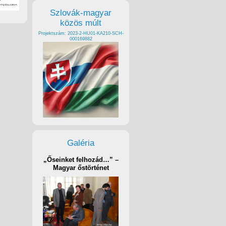
Szlovák-magyar
közös múlt
Projektszám: 2023-2-HU01-KA210-SCH-
000169882
Galéria
„Őseinket felhozád…” –
Magyar őstörténet