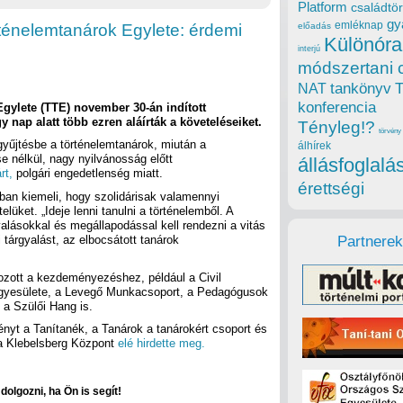
Platform
családtör
gy
emléknap
örténelemtanárok Egylete: érdemi
előadás
Különóra
interjú
módszertani 
tankönyv
NAT
konferencia
gylete (TTE) november 30-án indított
gy nap alatt több ezren aláírták a követeléseiket.
Tényleg!?
törvény
gyűjtésbe a történelemtanárok, miután a
álhírek
se nélkül, nagy nyilvánosság előtt
állásfoglalá
rt,
polgári engedetlenség miatt.
érettségi
ban kiemeli, hogy szolidárisak valamennyi
elüket. „Ideje lenni tanulni a történelemből. A
alásokkal és megállapodással kell rendezni a vitás
tárgyalást, az elbocsátott tanárok
Partnerek
ozott a kezdeményezéshez, például a Civil
Egyesülete, a Levegő Munkacsoport, a Pedagógusok
a Szülői Hang is.
yt a Tanítanék, a Tanárok a tanárokért csoport és
a Klebelsberg Központ
elé hirdette meg.
olgozni, ha Ön is segít!