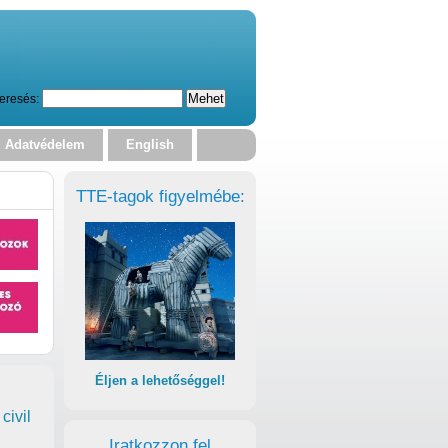
eresés:
Adatvédelem
English
TTE-tagok figyelmébe:
Éljen a lehetőséggel!
civil
Iratkozzon fel