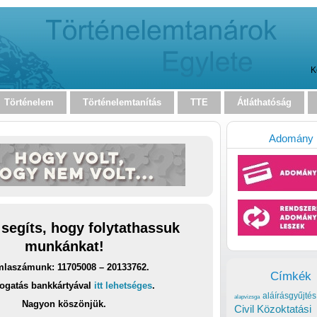
K
Történelem
Történelemtanítás
TTE
Átláthatóság
Adomány
 segíts, hogy folytathassuk
munkánkat!
laszámunk: 11705008 – 20133762.
Címkék
ogatás bankkártyával
itt lehetséges
.
aláírásgyűjtés
alapvizsga
Nagyon köszönjük.
Civil Közoktatási