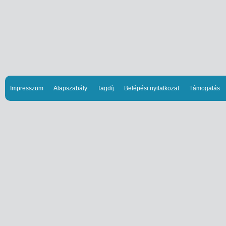
Impresszum
Alapszabály
Tagdíj
Belépési nyilatkozat
Támogatás