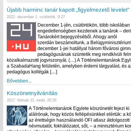
Újabb harminc tanár kapott „figyelmezető levelet”
2022. december 1. csütörtök, 9:27
December 1-jén, csütörtökön, több iskolában 
engedetlenségben kezdenek a tanárok – derü
Tanárokért bejegyzéséből. Ahogy arról
szerdán beszámoltunk, a Belügyminisztérium 
december 1-jei hatállyal három fővárosi gim
pedagógusának szüntetik meg rendkívüli fel
közalkalmazotti jogviszonyát. (…) A Történelemtanárok Egyle
a SzabadaHang felületén, amelyben érdemi tárgyalást, és az
pedagógus kollégák […]
Bővebben...
Köszönetnyilvánítás
2017. február 21. kedd, 20:35
A Történelemtanárok Egylete köszönetét fejezi k
aláírónak, hogy közös fellépésünkkel elértük: a k
az érettségin használandó OFI atlasz átdolgozott 
névmutatót, fokhálózatot, sőt, – a minisztérium kor