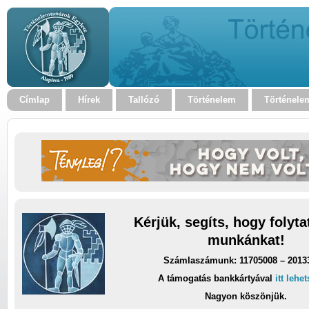
Címlap
Hírek
Tallózó
Történelem
Történele
Kérjük, segíts, hogy folyt
munkánkat!
Számlaszámunk: 11705008 – 2013
A támogatás bankkártyával
itt lehe
Nagyon köszönjük.