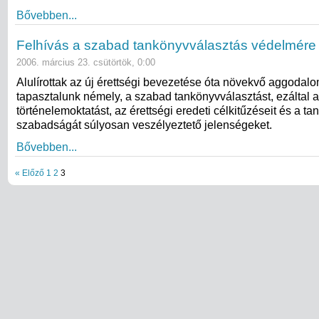
Bővebben...
Felhívás a szabad tankönyvválasztás védelmére
2006. március 23. csütörtök, 0:00
Alulírottak az új érettségi bevezetése óta növekvő aggodal
tapasztalunk némely, a szabad tankönyvválasztást, ezáltal a
történelemoktatást, az érettségi eredeti célkitűzéseit és a t
szabadságát súlyosan veszélyeztető jelenségeket.
Bővebben...
« Előző
1
2
3