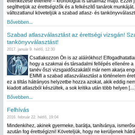
ellenkezése ellenére – kronológiát is tartalmaz majd. Ezzel 
segíthetjük az érettségizők és a felkészítő tanárok munkájá
változatlanul követeljük a szabad atlasz- és tankönyvválasz
Bővebben...
Szabad atlaszválasztást az érettségi vizsgán! S
tankönyvválasztást!
2017. január 9. hétfő, 12:30
Csatlakozzon Ön is az aláírókhoz! Elfogadhatatlan
hogy a szakmai és társadalmi fellépés ellenére a
tanév őszi vizsgaidőszakától már nem akarja eng
EMMI a szabad atlaszválasztást a történelem éret
ez a tiltás hátrányos helyzetbe hozza azokat, akik eddig nem
kiadott atlaszból készültek, a sok kritika után több helyen […
Bővebben...
Felhívás
2016. február 22. hétfő, 19:04
Mindenkihez, akinek gyermeke, barátja, tanítványa, ismerő
azután fog érettségizni! Követeljük, hogy ne kerüljenek hát