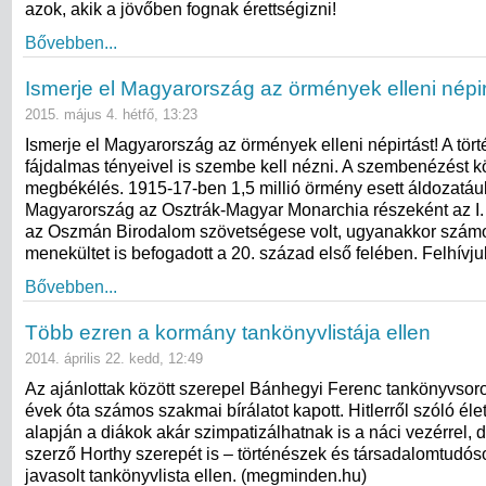
azok, akik a jövőben fognak érettségizni!
Bővebben...
Ismerje el Magyarország az örmények elleni népir
2015. május 4. hétfő, 13:23
Ismerje el Magyarország az örmények elleni népirtást! A tör
fájdalmas tényeivel is szembe kell nézni. A szembenézést k
megbékélés. 1915-17-ben 1,5 millió örmény esett áldozatául
Magyarország az Osztrák-Magyar Monarchia részeként az I.
az Oszmán Birodalom szövetségese volt, ugyanakkor szám
menekültet is befogadott a 20. század első felében. Felhívj
Bővebben...
Több ezren a kormány tankönyvlistája ellen
2014. április 22. kedd, 12:49
Az ajánlottak között szerepel Bánhegyi Ferenc tankönyvsoro
évek óta számos szakmai bírálatot kapott. Hitlerről szóló éle
alapján a diákok akár szimpa­tizálhatnak is a náci vezérrel, d
szerző Horthy szerepét is – történészek és társadalomtudóso
javasolt tankönyvlista ellen. (megminden.hu)