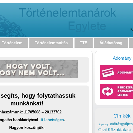
K
Történelem
Történelemtanítás
TTE
Átláthatóság
Adomány
 segíts, hogy folytathassuk
munkánkat!
laszámunk: 11705008 – 20133762.
Címkék
ogatás bankkártyával
itt lehetséges
.
aláírásgyűjtés
alapvizsga
Nagyon köszönjük.
Civil Közoktatási