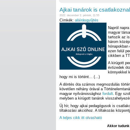
Ajkai tanárok is csatlakozna
2022. december 2. péntek, 11:55
Címkék:
aláírásgyűjtés
Napról napra
magyar társa
tartozik az i
három középi
hónapokban e
ezen felül p
cikkben a TTE
A kirúgott p
évtizedek ót
könnyekkel k
hogy mi is történt… (…)
A döntés óta számos megmozdulás történt 
követően néhány órával a Történelemtan
magyar nyilvánossághoz
fordult
. Egy szol
melyben a kirúgott tanárok visszahelyezés
Új hír, hogy ajkai pedagógusok is csatla
tiltakozási akcióhoz. A tiltakozás közpon
A teljes cikk itt olvasható
Akkor tudunk d