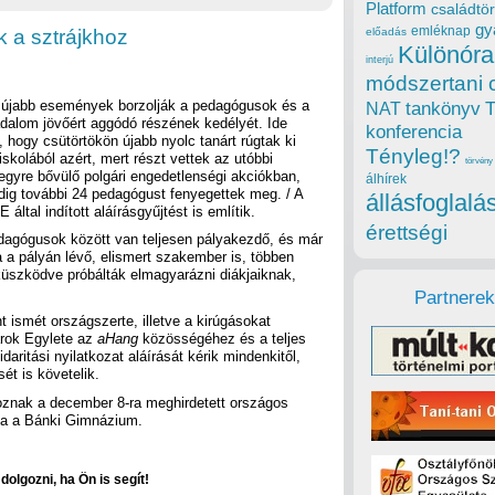
Platform
családtör
gy
emléknap
k a sztrájkhoz
előadás
Különóra
interjú
módszertani 
 újabb események borzolják a pedagógusok és a
tankönyv
NAT
dalom jövőért aggódó részének kedélyét. Ide
konferencia
s, hogy csütörtökön újabb nyolc tanárt rúgtak ki
Tényleg!?
skolából azért, mert részt vettek az utóbbi
törvény
gyre bővülő polgári engedetlenségi akciókban,
álhírek
edig további 24 pedagógust fenyegettek meg. / A
állásfoglalá
 által indított aláírásgyűjtést is említik.
érettségi
edagógusok között van teljesen pályakezdő, és már
a a pályán lévő, elismert szakember is, többen
üszködve próbálták elmagyarázni diákjaiknak,
Partnerek
ismét országszerte, illetve a kirúgásokat
árok Egylete az
aHang
közösségéhez és a teljes
idaritási nyilatkozat aláírását kérik mindenkitől,
ét is követelik.
koznak a december 8-ra meghirdetett országos
tja a Bánki Gimnázium.
olgozni, ha Ön is segít!