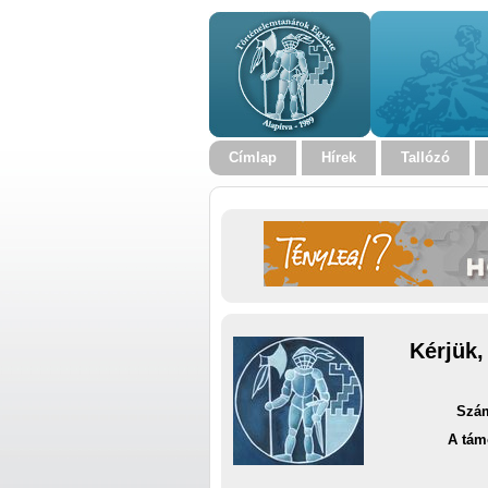
Címlap
Hírek
Tallózó
Kérjük,
Szám
A tám