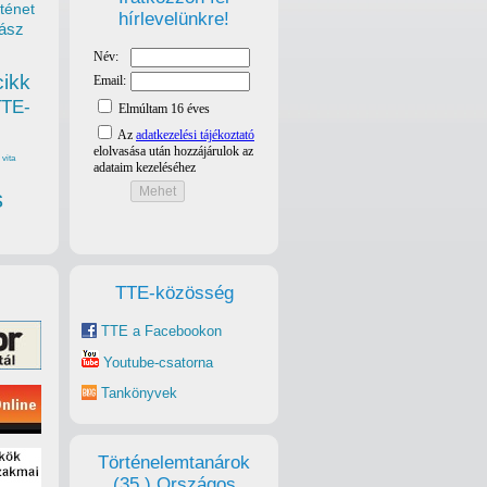
ténet
hírlevelünkre!
ász
cikk
TTE-
vita
s
TTE-közösség
TTE a Facebookon
Youtube-csatorna
Tankönyvek
Történelemtanárok
(35.) Országos