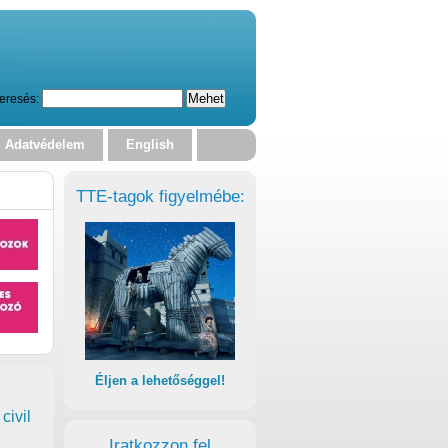
eresés:
Adatvédelem
English
TTE-tagok figyelmébe:
Éljen a lehetőséggel!
civil
Iratkozzon fel