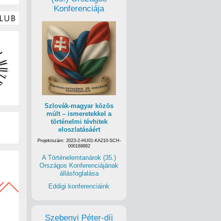
Konferenciája
Szlovák-magyar közös
múlt – ismeretekkel a
történelmi tévhitek
eloszlatásáért
Projektszám: 2023-2-HU01-KA210-SCH-
000169882
A Történelemtanárok (35.)
Országos Konferenciájának
állásfoglalása
Eddigi konferenciáink
Szebenyi Péter-díj