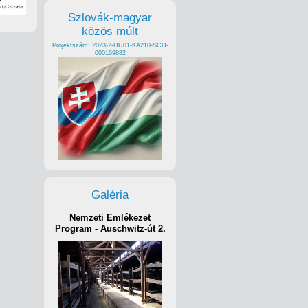
Szlovák-magyar
közös múlt
Projektszám: 2023-2-HU01-KA210-SCH-
000169882
Galéria
Nemzeti Emlékezet
Program - Auschwitz-út 2.