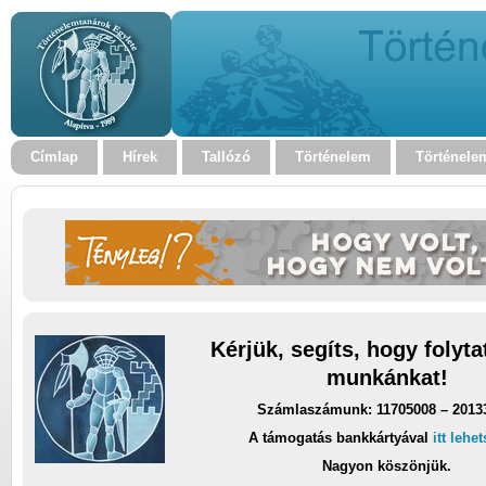
Címlap
Hírek
Tallózó
Történelem
Történele
Kérjük, segíts, hogy folyt
munkánkat!
Számlaszámunk: 11705008 – 2013
A támogatás bankkártyával
itt lehe
Nagyon köszönjük.