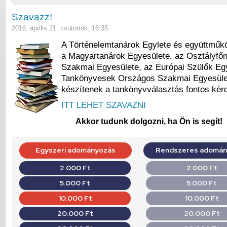
Szavazz!
2016. április 21. csütörtök, 16:35
A Történelemtanárok Egylete és együttműkö
a Magyartanárok Egyesülete, az Osztályf
Szakmai Egyesülete, az Európai Szülők Egy
Tankönyvesek Országos Szakmai Egyesület
készítenek a tankönyvválasztás fontos kérd
ITT LEHET SZAVAZNI
Akkor tudunk dolgozni, ha Ön is segít!