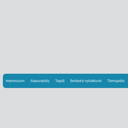
Impresszum
Alapszabály
Tagdíj
Belépési nyilatkozat
Támogatás