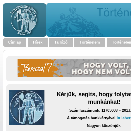
Címlap
Hírek
Tallózó
Történelem
Történele
Kérjük, segíts, hogy folyt
munkánkat!
Számlaszámunk: 11705008 – 2013
A támogatás bankkártyával
itt lehe
Nagyon köszönjük.