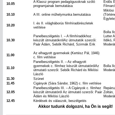
A Klassz program pedagógusoknak szóló
Erdős 
10.05
programjainak bemutatása
Filmarc
Miklósi
10.10
A III. online műhelymunka bemutatása
(Történ
Egylete
I. és II. világháborús filmhíradórészletek
10.20
vetítése
Bolla I
Panelbeszélgetés I. – A filmhíradókhoz
Lutter 
10.30
készült útmutatókrólAz útmutatók szerzői:
Ildikó,
Paár Ádám, Sebők Richárd, Szirmák Erik
Moderát
Az elhagyott gyermekek (Kertész Pál, 1946)
11.00
c. film vetítése
Panelbeszélgetés II. – Az elhagyott
gyermekek c. filmhez készült útmutatórólAz
Bolla Il
11.10
útmutató szerzői: Sebők Richárd és Miklósi
Moderát
László
11.30
Szünet
11.45
Cigányok (Sára Sándor, 1962) c. film vetítése
Panelbeszélgetés III. – A Cigányok c. filmhez
Repársz
12.05
készült útmutatóról Az útmutató szerzői: Paár
Zoltán, 
Ádám és Miklósi László
Moderát
12.45
Kérdések és válaszok, beszélgetés
Akkor tudunk dolgozni, ha Ön is segít!