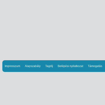
Impresszum
Alapszabály
Tagdíj
Belépési nyilatkozat
Támogatás