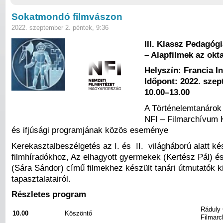
Sokatmondó filmvászon
2022. szeptember 2. péntek, 9:36
III. Klassz Pedagóg
– Alapfilmek az ok
Helyszín: Francia In
Időpont: 2022. szep
10.00–13.00
A Történelemtanárok
NFI – Filmarchívum K
és ifjúsági programjának közös eseménye
Kerekasztalbeszélgetés az I. és II. világháború alatt ké
filmhíradókhoz, Az elhagyott gyermekek (Kertész Pál) é
(Sára Sándor) című filmekhez készült tanári útmutatók 
tapasztalatairól.
Részletes program
Ráduly 
10.00
Köszöntő
Filmarc