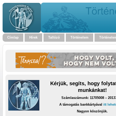
Címlap
Hírek
Tallózó
Történelem
Történele
Kérjük, segíts, hogy folyt
munkánkat!
Számlaszámunk: 11705008 – 2013
A támogatás bankkártyával
itt lehe
Nagyon köszönjük.