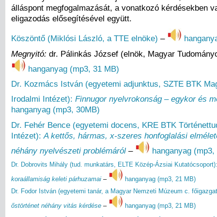
álláspont megfogalmazását, a vonatkozó kérdésekben v
eligazodás elősegítésével együtt.
Köszöntő (Miklósi László, a TTE elnöke)
–
hanganya
Megnyitó:
dr. Pálinkás József (elnök, Magyar Tudomány
hanganyag (mp3, 31 MB)
Dr. Kozmács István (egyetemi adjunktus, SZTE BTK Mag
Irodalmi Intézet):
Finnugor nyelvrokonság – egykor és m
hanganyag (mp3, 30MB)
Dr. Fehér Bence (egyetemi docens, KRE BTK Történett
Intézet):
A kettős, hármas, x-szeres honfoglalási elmélet
néhány nyelvészeti problémáról
–
hanganyag (mp3,
Dr. Dobrovits Mihály (tud. munkatárs, ELTE Közép-Ázsiai Kutatócsoport)
koraállamiság keleti párhuzamai
–
hanganyag (mp3, 21 MB)
Dr. Fodor István (egyetemi tanár, a Magyar Nemzeti Múzeum c. főigazgat
őstörténet néhány vitás kérdése
–
hanganyag (mp3, 21 MB)