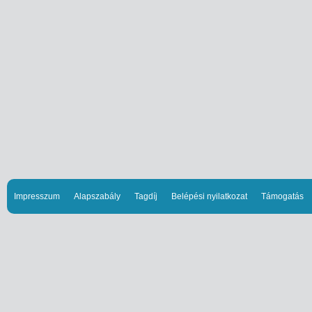
Impresszum
Alapszabály
Tagdíj
Belépési nyilatkozat
Támogatás