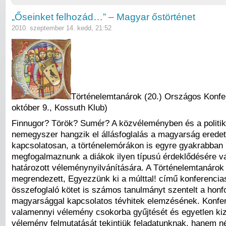
„Őseinket felhozád…” – Magyar őstörténet
2010. szeptember 14. kedd, 21:52
Történelemtanárok (20.) Országos Konfer
október 9., Kossuth Klub)
Finnugor? Török? Sumér? A közvéleményben és a politik
nemegyszer hangzik el állásfoglalás a magyarság eredet
kapcsolatosan, a történelemórákon is egyre gyakrabban k
megfogalmaznunk a diákok ilyen típusú érdeklődésére v
határozott véleménynyilvánítására. A Történelemtanárok
megrendezett, Egyezzünk ki a múlttal! című konferencia
összefoglaló kötet is számos tanulmányt szentelt a honf
magyarsággal kapcsolatos tévhitek elemzésének. Konf
valamennyi vélemény csokorba gyűjtését és egyetlen ki
vélemény felmutatását tekintjük feladatunknak, hanem n