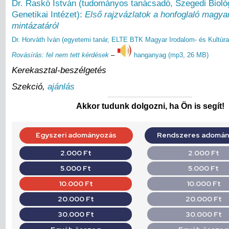
Dr. Raskó István (tudományos tanácsadó, Szegedi Bioló
Genetikai Intézet):
Első rajzvázlatok a honfoglaló magya
mintázatáról
Dr. Horváth Iván (egyetemi tanár, ELTE BTK Magyar Irodalom- és Kultúra
Rovásírás: fel nem tett kérdések
–
hanganyag (mp3, 26 MB)
Kerekasztal-beszélgetés
Szekció,
ajánlás
Akkor tudunk dolgozni, ha Ön is segít!