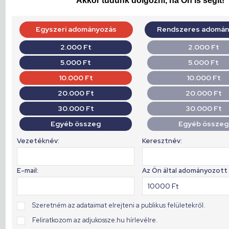
Akkor tudunk dolgozni, ha Ön is segít!