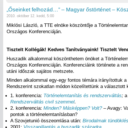
„Őseinket felhozád…” – Magyar őstörténet – Kös
2010. október 12. kedd, 5:00
Miklósi László, a TTE elnöke köszöntője a Történelemtan
Országos Konferenciáján.
Tisztelt Kollégák! Kedves Tanítványaink! Tisztelt Ven
Huszadik alkalommal köszönthetem önöket a Történele
Országos Konferenciáján. Konferenciáink története a re
utáni időszak sajátos metszete.
Minden alkalommal egy-egy fontos témára irányítottuk a 
Rendszerint szokatlan módon közelítettünk a választott
1. konferencia:
Történelemtanítás és rendszerváltás
;
a 
Rendszerváltás civil szemmel
.
2. konferencia:
Minden? Másképpen? Volt?
– Avagy: Va
pontok a történelemtanításban?
A Szovjetunió összeomlása után:
Birodalmak tündöklé
2001:
Visszapillantás a huszadik századra
.