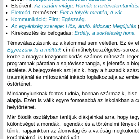
Elsőként:
Az iszlám világa
;
Romák a történelemtanítá
Életmód
, természet:
Élet a folyók mentén
;
A vár
.
Kommunikáció
;
Film
;
Egészség
.
Az egyéniség szerepe;
Hős, áruló, áldozat
;
Megújulás
(
Kirekesztés és befogadás:
Erdély, a sokféleség hona
.
Témaválasztásunk ez alkalommal sem véletlen. Ez év el
Egyezzünk ki a múlttal!
című műhelybeszélgetés-sorozat
körbe a magyar közgondolkodás számos mítoszát, legen
programnak páratlan a sajtóvisszhangja, s jelentős a blo
utóélete. A bejegyzések azt jelzik, hogy a huszadik sz
traumájánál és mítoszánál inkább foglalkoztatja az emb
őstörténet.
Mindannyiunknak fontos tudnia, honnan származik, hisz 
alapja. Ezért is válik egyre fontosabbá az iskolákban a c
helytörténet.
Már ötödik osztályban tanítjuk diákjainkat arra, hogy te
különbséget a mondák, legendák és a történelmi tények 
tűnik, napjainkban az álomvilág és a valóság megkülönb
korábbiaknál is fontosabbá vált.