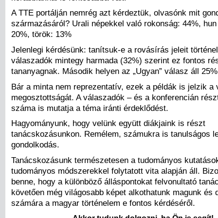
A TTE portálján nemrég azt kérdeztük, olvasónk mit gon
származásáról? Urali népekkel való rokonság: 44%, hun
20%, török: 13%
Jelenlegi kérdésünk: tanítsuk-e a rovásírás jeleit történ
válaszadók mintegy harmada (32%) szerint ez fontos ré
tananyagnak. Második helyen az „Ugyan” válasz áll 25%
Bár a minta nem reprezentatív, ezek a példák is jelzik a
megosztottságát. A válaszadók – és a konferencián rész
száma is mutatja a téma iránti érdeklődést.
Hagyományunk, hogy velünk együtt diákjaink is részt
tanácskozásunkon. Remélem, számukra is tanulságos l
gondolkodás.
Tanácskozásunk természetesen a tudományos kutatások, 
tudományos módszerekkel folytatott vita alapján áll. Bi
benne, hogy a különböző álláspontokat felvonultató tan
követően még világosabb képet alkothatunk magunk és d
számára a magyar történelem e fontos kérdéséről.