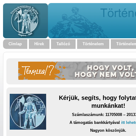
Címlap
Hírek
Tallózó
Történelem
Történele
Kérjük, segíts, hogy folyt
munkánkat!
Számlaszámunk: 11705008 – 2013
A támogatás bankkártyával
itt lehe
Nagyon köszönjük.