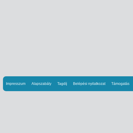
Impresszum
Alapszabály
Tagdíj
Belépési nyilatkozat
Támogatás