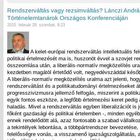
Rendszerváltás vagy rezsimváltás? Lánczi Andrá
Történelemtanárok Országos Konferenciáján
2015. február 28. szombat, 9:23
A kelet-európai rendszerváltás intellektuális fe
politikai értelmezését ma is, huszonöt évvel a szovjet r
összeomlása után, a liberális-normatív megközelítés ura
kezdetben magától értetődő volt, negyedévszáddal késő
A liberális-normatív megközelítés uralma azt jelenti, ho
rendszerváltást és a politikatudományi értelmezéseket áth
progresszivizmusra jellemző felfogás, miszerint a politik
egyik fontos eszköze, a legfőbb értelmezési keret pedig 
haladás. Mivel a rendszerváltás egyben liberalizációt is j
főként gazdasági és politikai értelemben -, minden egy
ennek rendelődött alá, azaz fontosabb a szabad vállalk
a tekintélyek lebontása, a többpártrendszer bevezetése, m
felelősségre vonás, a visszamenő igazságszolgáltatás,