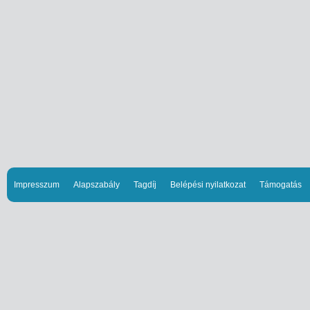
Impresszum
Alapszabály
Tagdíj
Belépési nyilatkozat
Támogatás