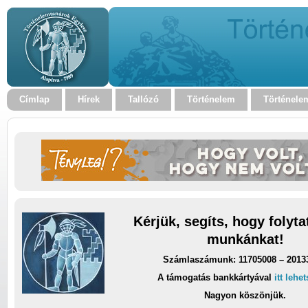
Címlap
Hírek
Tallózó
Történelem
Történele
Kérjük, segíts, hogy folyt
munkánkat!
Számlaszámunk: 11705008 – 2013
A támogatás bankkártyával
itt lehe
Nagyon köszönjük.