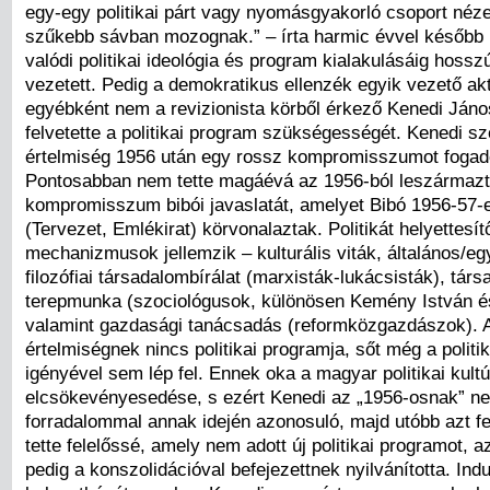
egy-egy politikai párt vagy nyomásgyakorló csoport nézet
szűkebb sávban mozognak.” – írta harmic évvel később 
valódi politikai ideológia és program kialakulásáig hosszú
vezetett. Pedig a demokratikus ellenzék egyik vezető akt
egyébként nem a revizionista körből érkező Kenedi Ján
felvetette a politikai program szükségességét. Kenedi sz
értelmiség 1956 után egy rossz kompromisszumot fogado
Pontosabban nem tette magáévá az 1956-ból leszármazta
kompromisszum bibói javaslatát, amelyet Bibó 1956-57-e
(Tervezet, Emlékirat) körvonalaztak. Politikát helyettesít
mechanizmusok jellemzik – kulturális viták, általános/e
filozófiai társadalombírálat (marxisták-lukácsisták), társ
terepmunka (szociológusok, különösen Kemény István és
valamint gazdasági tanácsadás (reformközgazdászok). 
értelmiségnek nincs politikai programja, sőt még a politi
igényével sem lép fel. Ennek oka a magyar politikai kult
elcsökevényesedése, s ezért Kenedi az „1956-osnak” ne
forradalommal annak idején azonosuló, majd utóbb azt fe
tette felelőssé, amely nem adott új politikai programot, a
pedig a konszolidációval befejezettnek nyilvánította. Ind