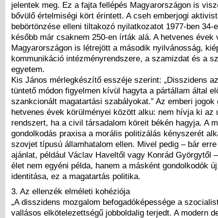
jelentek meg. Ez a fajta fellépés Magyarországon is vis
bővülő értelmiségi kört érintett. A cseh emberjogi aktivis
bebörtönzése elleni tiltakozó nyilatkozatot 1977-ben 34-e
később már csaknem 250-en írták alá. A hetvenes évek 
Magyarországon is létrejött a második nyilvánosság, kié
kommunikáció intézményrendszere, a szamizdat és a sza
egyetem.
Kis János mérlegkészítő esszéje szerint: „Disszidens az 
tüntető módon figyelmen kívül hagyta a pártállam által el
szankcionált magatartási szabályokat.” Az emberi jogok
hetvenes évek körülményei között alku: nem hívja ki az 
rendszert, ha a civil társadalom köreit békén hagyja. A 
gondolkodás praxisa a morális politizálás kényszerét al
szovjet típusú államhatalom ellen. Mivel pedig – bár erre
ajánlat, például Václav Haveltől vagy Konrád Györgytől 
élet nem egyéni példa, hanem a másként gondolkodók új
identitása, ez a magatartás politika.
3. Az ellenzék elméleti kohéziója
„A disszidens mozgalom befogadóképessége a szocialista
vallásos elkötelezettségű jobboldalig terjedt. A modern