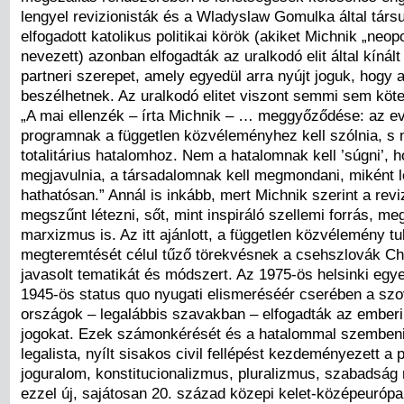
lengyel revizionisták és a Wladyslaw Gomulka által társ
elfogadott katolikus politikai körök (akiket Michnik „neop
nevezett) azonban elfogadták az uralkodó elit által kínál
partneri szerepet, amely egyedül arra nyújt joguk, hogy
beszélhetnek. Az uralkodó elitet viszont semmi sem köt
„A mai ellenzék – írta Michnik – … meggyőződése: az ev
programnak a független közvéleményhez kell szólnia, s
totalitárius hatalomhoz. Nem a hatalomnak kell ’súgni’, 
megjavulnia, a társadalomnak kell megmondani, miként l
hathatósan.” Annál is inkább, mert Michnik szerint a rev
megszűnt létezni, sőt, mint inspiráló szellemi forrás, me
marxizmus is. Az itt ajánlott, a független közvélemény t
megteremtését célul tűző törekvésnek a csehszlovák Ch
javasolt tematikát és módszert. Az 1975-ös helsinki eg
1945-ös status quo nyugati elismeréséér cserében a szo
országok – legalábbis szavakban – elfogadták az emberi 
jogokat. Ezek számonkérését és a hatalommal szembeni 
legalista, nyílt sisakos civil fellépést kezdeményezett a 
joguralom, konstitucionalizmus, pluralizmus, szabadság 
ezzel új, sajátosan 20. század közepi kelet-középeurópa