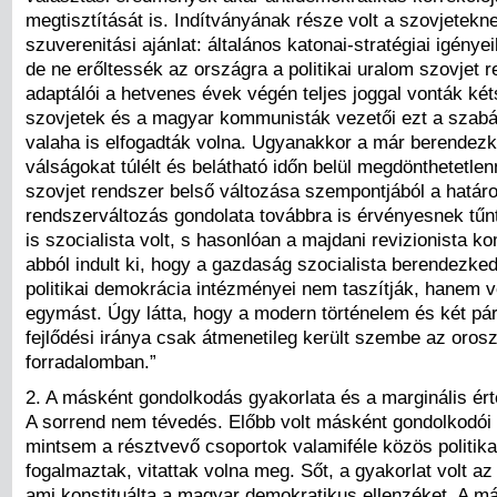
megtisztítását is. Indítványának része volt a szovjeteknek
szuverenitási ajánlat: általános katonai-stratégiai igényei
de ne erőltessék az országra a politikai uralom szovjet 
adaptálói a hetvenes évek végén teljes joggal vonták ké
szovjetek és a magyar kommunisták vezetői ezt a szabá
valaha is elfogadták volna. Ugyanakkor a már berendezk
válságokat túlélt és belátható időn belül megdönthetetle
szovjet rendszer belső változása szempontjából a határo
rendszerváltozás gondolata továbbra is érvényesnek tűnt
is szocialista volt, s hasonlóan a majdani revizionista 
abból indult ki, hogy a gazdaság szocialista berendezke
politikai demokrácia intézményei nem taszítják, hanem 
egymást. Úgy látta, hogy a modern történelem és két p
fejlődési iránya csak átmenetileg került szembe az oros
forradalomban.”
2. A másként gondolkodás gyakorlata és a marginális ér
A sorrend nem tévedés. Előbb volt másként gondolkodói 
mintsem a résztvevő csoportok valamiféle közös politikai
fogalmaztak, vitattak volna meg. Sőt, a gyakorlat volt az
ami konstituálta a magyar demokratikus ellenzéket. A m