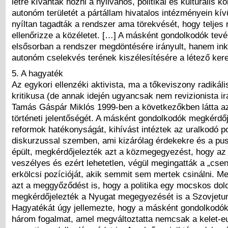
létre kívánták hozni a nyilvános, politikai és kulturális
autonóm területét a pártállam hivatalos intézményein kív
nyíltan tagadták a rendszer ama törekvését, hogy teljes
ellenőrizze a közéletet. […] A másként gondolkodók te
elsősorban a rendszer megdöntésére irányult, hanem in
autonóm cselekvés terének kiszélesítésére a létező kere
5. A hagyaték
Az egykori ellenzéki aktivista, ma a tőkeviszony radikáli
kritikusa (de annak idején ugyancsak nem revizionista i
Tamás Gáspár Miklós 1999-ben a következőkben látta az
történeti jelentőségét. A másként gondolkodók megkérdőj
reformok hatékonyságát, kihívást intéztek az uralkodó pol
diskurzussal szemben, ami kizárólag érdekekre és a pu
épült, megkérdőjelezték azt a közmegegyezést, hogy az 
veszélyes és ezért lehetetlen, végül megingatták a „csen
erkölcsi pozícióját, akik semmit sem mertek csinálni. M
azt a meggyőződést is, hogy a politika egy mocskos dolo
megkérdőjelezték a Nyugat megegyezését is a Szovjetun
Hagyatékát úgy jellemezte, hogy a másként gondolkodók
három fogalmat, amel megváltoztatta nemcsak a kelet-e