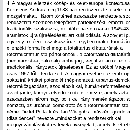
4. A magyar ellenzék közép- és kelet-európai kontextusa
Körösényi András még 1988-ban rendszerezte a kelet-eur
mozgalmakat. Három történeti szakaszba rendezte a szo
rendszerrel szemben fellépőket: pártellenzéki, emberi jo
tradicionális szakaszba, ez utóbbiba sorolva az 1945-48 el
áramlatok újra újraéledését, artikulálódását. A szovjet í
egy-egy törtééneti szakaszának, egyben uralmi formájá
ellenzéki forma felel meg: a totalitárius diktatúrának a
reformkommunista-pártellenzéki, a paternalista diktatúr
(neomarxista-újbaloldali) emberjogi, végül az autoriter d
tradicionális irányzatok újraéledése. Ez az utóbbi Magy
csak 1987-től jelentkezett. A magyar esetben az emberij
sokszínű kritikai potenciál (nép-nemzeti, urbánus-demok
reformközgazdász, szociálpolitikai, humán-reformellenes
avantgarde, környezetvédő-zöld) jellemezte, amely aztán 
szakaszban három nagy politikai irány mentén ágazott sz
nemzeti, az urbánus-demokrata és a reformkommunista 
német Detlef Pollack és Jan Wielgohs „másként gondol
(dissidence)” nevezte „mindazokat a rendszerkritikai
megnyilvánulásokat és tevékenységeket, amelyek létreh