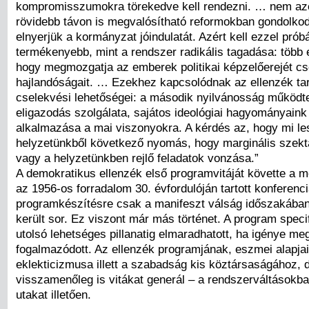
kompromisszumokra törekedve kell rendezni. … nem azér
rövidebb távon is megvalósítható reformokban gondolko
elnyerjük a kormányzat jóindulatát. Azért kell ezzel prób
termékenyebb, mint a rendszer radikális tagadása: több 
hogy megmozgatja az emberek politikai képzelőerejét cs
hajlandóságait. … Ezekhez kapcsolódnak az ellenzék ta
cselekvési lehetőségei: a második nyilvánosság működtet
eligazodás szolgálata, sajátos ideológiai hagyományaink 
alkalmazása a mai viszonyokra. A kérdés az, hogy mi le
helyzetünkből következő nyomás, hogy marginális szekt
vagy a helyzetünkben rejlő feladatok vonzása.”
A demokratikus ellenzék első programvitáját követte a mo
az 1956-os forradalom 30. évfordulóján tartott konferenci
programkészítésre csak a manifeszt válság időszakában
került sor. Ez viszont már más történet. A program speci
utolsó lehetséges pillanatig elmaradhatott, ha igénye meg
fogalmazódott. Az ellenzék programjának, eszmei alapja
eklekticizmusa illett a szabadság kis köztársaságához, 
visszamenőleg is vitákat generál – a rendszerváltásokba
utakat illetően.