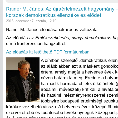
Rainer M. János: Az újraértelmezett hagyomány 
korszak demokratikus ellenzéke és elődei
2016. december 7. szerda, 12:19
Rainer M. János előadásának írásos változata.
Az előadás az
Emlékezetkiesés, avagy demokratikus h
című konferencián hangzott el.
Az előadás itt letölthető PDF formátumban
A címben szereplő „demokratikus elle
az alábbiakban azt a másként gondolko
értem, amely magát a hetvenes évek k
néven határozta meg. Eredete a hatva
harmadik harmadától létező különféle (p
irodalmi, művészeti) kritikai, a hivatal
és hatalmi intézményrendszerrel szemb
többnyire budapesti értelmiségi szubkul
körökre vezethető vissza. A hetvenes évek közepétől mi
szervezettebb és tudatosabb tevékenységük középpontj