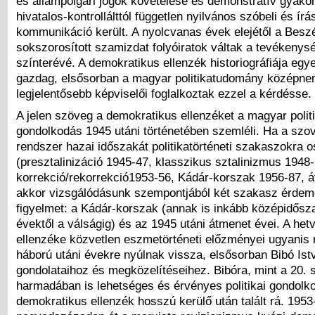
és állampolgári jogok követelése és demonstratív gyakor
hivatalos-kontrollálttól független nyilvános szóbeli és írá
kommunikáció került. A nyolcvanas évek elejétől a Besz
sokszorosított szamizdat folyóiratok váltak a tevékenysé
színterévé. A demokratikus ellenzék historiográfiája egy
gazdag, elsősorban a magyar politikatudomány középn
legjelentősebb képviselői foglalkoztak ezzel a kérdésse.
A jelen szöveg a demokratikus ellenzéket a magyar politi
gondolkodás 1945 utáni történetében szemléli. Ha a szov
rendszer hazai időszakát politikatörténeti szakaszokra o
(presztalinizáció 1945-47, klasszikus sztalinizmus 1948-
korrekció/rekorrekció1953-56, Kádár-korszak 1956-87, 
akkor vizsgálódásunk szempontjából két szakasz érdem
figyelmet: a Kádár-korszak (annak is inkább középidősz
évektől a válságig) és az 1945 utáni átmenet évei. A he
ellenzéke közvetlen eszmetörténeti előzményei ugyanis
háború utáni évekre nyúlnak vissza, elsősorban Bibó Ist
gondolataihoz és megközelítéseihez. Bibóra, mint a 20. 
harmadában is lehetséges és érvényes politikai gondolk
demokratikus ellenzék hosszú kerülő után talált rá. 1953