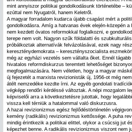
mint annyiszor politikai gondolkodásunk történetébe – kü
ezúttal nem Nyugatról, hanem Keletről.
A magyar forradalom kudarca újabb csapást mért a politi
gondolkodásra. Amíg a hatvanas évek elején-közepén a K
nem kezdett óvatos reformokkal foglalkozni, e gondolk
terepe nem volt. Nagyon szűk földalatti és szubkulturáli
próbálkoztak alternatívák felvázolásával, ezek nagy rész
kereszténydemokrata – keresztényszocialista eszmekörb
még az egyházi vezetés sem vállalta őket. Ennél tágabb
hivatalos reformdiskurzus teremtett lehetőséget bizonyos
megfogalmazására. Nem véletlen, hogy a magyar máské
új fejezetét a marxista revizionisták új, 1956-ot még nem f
átélt nemzedéke kezdte írni. Az egyéb gondolati tradíció
végképp rendőri kérdéssé változtak. A népi mozgalom le
képviselői arra a következtetésre jutottak, hogy legaláb
vissza kell térniük a hatalommal való diskurzusra.
A hazai revizionizmus egész fejlődéstörténetén végigvonu
kemény (radikális) revizionizmus kettőssége. A puha re
mindig érintkezik a politikai elittel, olykor a csúcsig jut é
képezhet benne. A radikális revizionizmus viszont nem jut