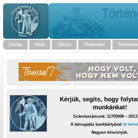
Címlap
Hírek
Tallózó
Történelem
Történele
Kérjük, segíts, hogy folyt
munkánkat!
Számlaszámunk: 11705008 – 2013
A támogatás bankkártyával
itt lehe
Nagyon köszönjük.