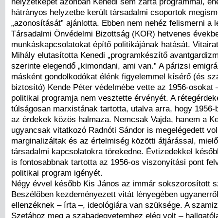
helyzetképét azonban Kenedi sem zárta programmal, ehe
hátrányos helyzetbe került társadalmi csoportok megism
„azonosítását” ajánlotta. Ebben nem nehéz felismerni a l
Társadalmi Önvédelmi Bizottság (KOR) hetvenes évekbe
munkáskapcsolatokat építő politikájának hatását. Vitaira
Mihály elutasította Kenedi „programkészítő avantgardizm
szerinte elegendő „kimondani, ami van.” A párizsi emigrá
másként gondolkodókat élénk figyelemmel kísérő (és s
biztosító) Kende Péter védelmébe vette az 1956-osokat 
politikai programja nem vesztette érvényét. A rétegérdek
túlságosan marxistának tartotta, utalva arra, hogy 1956-ba
az érdekek közös halmaza. Nemcsak Vajda, hanem a Ke
ugyancsak vitatkozó Radnóti Sándor is megelégedett vol
marginalizáltak és az értelmiség közötti átjárással, mielő
társadalmi kapcsolatokra törekedne. Évtizedekkel késő
is fontosabbnak tartotta az 1956-os viszonyítási pont fel
politikai program igényét.
Négy évvel később Kis János az immár sokszorosított 
Beszélőben kezdeményezett vitát lényegében ugyanerről.
ellenzéknek – írta –, ideológiára van szüksége. A szami
Szetához meg a szabadegyetemhez elég volt – hallgatól