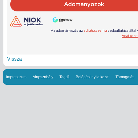
Vissza
Impresszum
Alapszabály
Tagdíj
Belépési nyilatkozat
Támogatás