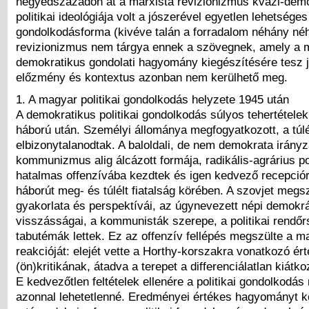
negyedszázadon át a marxista revizionizmus kvázi-dem
politikai ideológiája volt a jószerével egyetlen lehetséges 
gondolkodásforma (kivéve talán a forradalom néhány néh
revizionizmus nem tárgya ennek a szövegnek, amely a 
demokratikus gondolati hagyomány kiegészítésére tesz j
előzmény és kontextus azonban nem kerülhető meg.
1. A magyar politikai gondolkodás helyzete 1945 után
A demokratikus politikai gondolkodás súlyos tehertételekk
háború után. Személyi állománya megfogyatkozott, a tú
elbizonytalanodtak. A baloldali, de nem demokrata irányz
kommunizmus alig álcázott formája, radikális-agrárius p
hatalmas offenzívába kezdtek és igen kedvező recepcióra
háborút meg- és túlélt fiatalság körében. A szovjet megs
gyakorlata és perspektívái, az úgynevezett népi demokr
visszásságai, a kommunisták szerepe, a politikai rendő
tabutémák lettek. Ez az offenzív fellépés megszülte a m
reakcióját: elejét vette a Horthy-korszakra vonatkozó ér
(ön)kritikának, átadva a terepet a differenciálatlan kiátk
E kedvezőtlen feltételek ellenére a politikai gondolkodás
azonnal lehetetlenné. Eredményei értékes hagyományt 