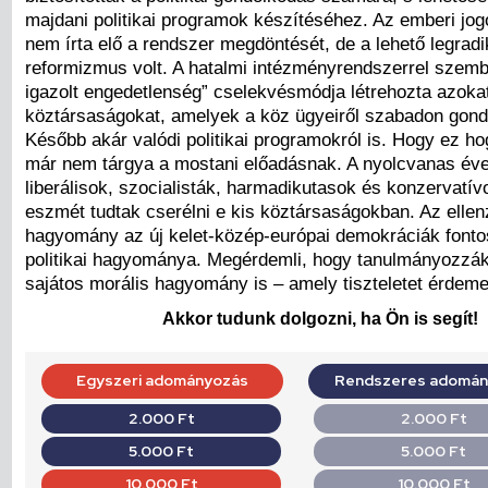
majdani politikai programok készítéséhez. Az emberi jo
nem írta elő a rendszer megdöntését, de a lehető legradi
reformizmus volt. A hatalmi intézményrendszerrel szemb
igazolt engedetlenség” cselekvésmódja létrehozta azokat
köztársaságokat, amelyek a köz ügyeiről szabadon gond
Később akár valódi politikai programokról is. Hogy ez ho
már nem tárgya a mostani előadásnak. A nyolcvanas év
liberálisok, szocialisták, harmadikutasok és konzervatí
eszmét tudtak cserélni e kis köztársaságokban. Az ellen
hagyomány az új kelet-közép-európai demokráciák fonto
politikai hagyománya. Megérdemli, hogy tanulmányozzá
sajátos morális hagyomány is – amely tiszteletet érdeme
Akkor tudunk dolgozni, ha Ön is segít!