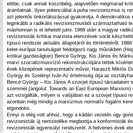
elitbe, csak annak küszöbéig, alapvetően megmarad kriti
áramlatnak. Ilyen potenciállal a puha revizionizmus is re
azt jelentős önkorlátozással gyakorolja. A demokratikus 
leginkább a radikális revizionizmusból származtatható l
máshonnan is el lehetett jutni. 1968 után a magyar radiká
revizionisták kritikai marxista elemzések sorát készített
típusú rendszer aktuális állapotáról és történetéről. 1968
kelet-európai tanulságait feldolgozó nagy művükben (Ho
kritikai gazdaságtan) Bence György, Kis János és Márk
marxi szocializmusvízió rekonstrukciójára tettek kísérle
évek közepének reprezentatív művei, Haraszti Miklós D
György és Szelényi Iván Az értelmiség útja az osztályh
Bence György – Kis János A szovjet típusú társadalom 
szemmel (angolul: Towards an East European Marxism) 
azt vizsgálták, milyen is valójában ez a szovjet típusú r
azonban még mindig a marxizmus normatív fogalmi kere
elgondolni.
Ennyi is elég volt ahhoz, hogy a kádári vezetés úgy gondo
revizionisták új nemzedéke megbontja a konformisták é
revizionisták egyensúlyi rendszerét. A hetvenes évek ele