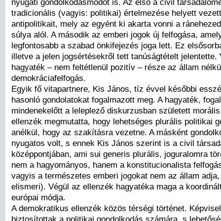
nyugati gondolkodásmódot is. Az első a civil társadalom
tradicionális (vagyis: politikai) értelmezése helyett vezet
antipolitikait, mely az egyént ki akarta vonni a ránehezed
súlya alól. A második az emberi jogok új felfogása, amel
legfontosabb a szabad önkifejezés joga lett. Ez elsősorba
illetve a jelen jogsértésekről tett tanúságtételt jelentette.
hagyaték – nem feltétlenül pozitív – része az állam nélkül
demokráciafelfogás.
Egyik fő vitapartnere, Kis János, tíz évvel későbbi ess
hasonló gondolatokat fogalmazott meg. A hagyaték, fogal
mindenekelőtt a leleplező diskurzusban született morális
ellenzék megmutatta, hogy lehetséges plurális politikai 
anélkül, hogy az szakításra vezetne. A másként gondolk
nyugatos volt, s ennek Kis János szerint is a civil társad
középpontjában, ami sui generis plurális, joguralomra t
nem a hagyományos, hanem a konstitucionalista felfogás
vagyis a természetes emberi jogokat nem az állam adja
elismeri). Végül az ellenzék hagyatéka maga a koordinál
európai módja.
A demokratikus ellenzék közös térségi történet. Képviselő
biztosítottak a politikai gondolkodás számára, s lehetősé