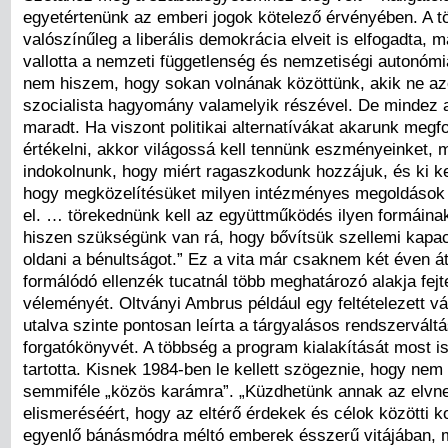
egyetértenünk az emberi jogok kötelező érvényében. A 
valószínűleg a liberális demokrácia elveit is elfogadta,
vallotta a nemzeti függetlenség és nemzetiségi autonómi
nem hiszem, hogy sokan volnának közöttünk, akik ne a
szocialista hagyomány valamelyik részével. De mindez 
maradt. Ha viszont politikai alternatívákat akarunk meg
értékelni, akkor világossá kell tennünk eszményeinket, m
indokolnunk, hogy miért ragaszkodunk hozzájuk, és ki kel
hogy megközelítésüket milyen intézményes megoldások á
el. … törekednünk kell az együttműködés ilyen formáina
hiszen szükségünk van rá, hogy bővítsük szellemi kapa
oldani a bénultságot.” Ez a vita már csaknem két éven át 
formálódó ellenzék tucatnál több meghatározó alakja fejte
véleményét. Oltványi Ambrus például egy feltételezett v
utalva szinte pontosan leírta a tárgyalásos rendszervált
forgatókönyvét. A többség a program kialakítását most is
tartotta. Kisnek 1984-ben le kellett szögeznie, hogy nem
semmiféle „közös karámra”. „Küzdhetünk annak az elvn
elismeréséért, hogy az eltérő érdekek és célok közötti k
egyenlő bánásmódra méltó emberek ésszerű vitájában, 