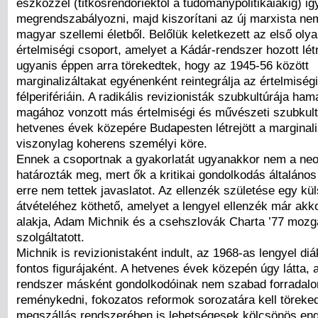
eszközzel (titkosrendőriektől a tudománypolitikaiakig) i
megrendszabályozni, majd kiszorítani az új marxista n
magyar szellemi életből. Belőlük keletkezett az első oly
értelmiségi csoport, amelyet a Kádár-rendszer hozott lé
ugyanis éppen arra törekedtek, hogy az 1945-56 között
marginalizáltakat egyénenként reintegrálja az értelmiség
félperifériáin. A radikális revizionisták szubkultúrája ha
magához vonzott más értelmiségi és művészeti szubkultú
hetvenes évek közepére Budapesten létrejött a marginali
viszonylag koherens személyi köre.
Ennek a csoportnak a gyakorlatát ugyanakkor nem a neo
határozták meg, mert ők a kritikai gondolkodás általános 
erre nem tettek javaslatot. Az ellenzék születése egy kü
átvételéhez köthető, amelyet a lengyel ellenzék már akk
alakja, Adam Michnik és a csehszlovák Charta ’77 moz
szolgáltatott.
Michnik is revizionistaként indult, az 1968-as lengyel 
fontos figurájaként. A hetvenes évek közepén úgy látta, 
rendszer másként gondolkodóinak nem szabad forradal
reménykedni, fokozatos reformok sorozatára kell töreked
megszállás rendszerében is lehetségesek kölcsönös en