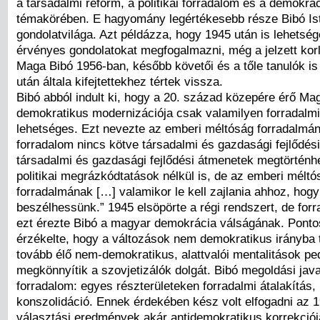
a társadalmi reform, a politikai forradalom és a demokrá
témakörében. E hagyomány legértékesebb része Bibó Is
gondolatvilága. Azt példázza, hogy 1945 után is lehetség
érvényes gondolatokat megfogalmazni, még a jelzett korl
Maga Bibó 1956-ban, később követői és a tőle tanulók is
után általa kifejtettekhez tértek vissza.
Bibó abból indult ki, hogy a 20. század közepére érő M
demokratikus modernizációja csak valamilyen forradalmi
lehetséges. Ezt nevezte az emberi méltóság forradalmán
forradalom nincs kötve társadalmi és gazdasági fejlődés
társadalmi és gazdasági fejlődési átmenetek megtörtén
politikai megrázkódtatások nélkül is, de az emberi méltó
forradalmának […] valamikor le kell zajlania ahhoz, hog
beszélhessünk.” 1945 elsöpörte a régi rendszert, de forr
ezt érezte Bibó a magyar demokrácia válságának. Pont
érzékelte, hogy a változások nem demokratikus irányba 
tovább élő nem-demokratikus, alattvalói mentalitások pe
megkönnyítik a szovjetizálók dolgát. Bibó megoldási java
forradalom: egyes részterületeken forradalmi átalakítás, 
konszolidáció. Ennek érdekében kész volt elfogadni az 
választási eredmények akár antidemokratikus korrekció