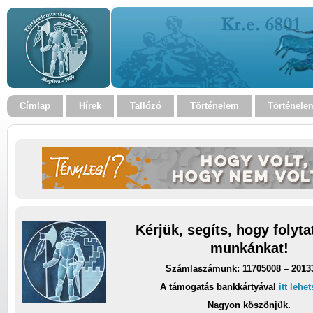
Címlap
Hírek
Tallózó
Történelem
Történele
Kérjük, segíts, hogy folyt
munkánkat!
Számlaszámunk: 11705008 – 2013
A támogatás bankkártyával
itt lehe
Nagyon köszönjük.