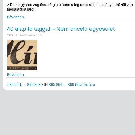
A Délmagyarország összefoglalójában a legfontosabb események között van 
megalakulásáról.
Bővebben...
40 alapító taggal – Nem öncélú egyesület
1989. október 2. hétfő, 13:53
Bővebben...
« Előző
1
…
862
863
864
865
866
…
869
Következő »