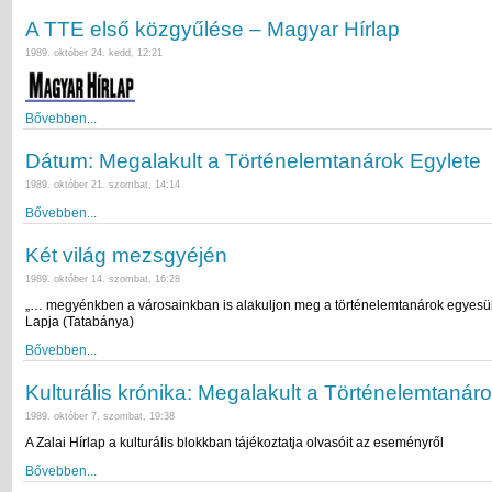
A TTE első közgyűlése – Magyar Hírlap
1989. október 24. kedd, 12:21
Bővebben...
Dátum: Megalakult a Történelemtanárok Egylete
1989. október 21. szombat, 14:14
Bővebben...
Két világ mezsgyéjén
1989. október 14. szombat, 16:28
„… megyénkben a városainkban is alakuljon meg a történelemtanárok egyesü
Lapja (Tatabánya)
Bővebben...
Kulturális krónika: Megalakult a Történelemtanár
1989. október 7. szombat, 19:38
A Zalai Hírlap a kulturális blokkban tájékoztatja olvasóit az eseményről
Bővebben...