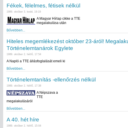
Fékek, félelmes, fétisek nélkül
1989. október 3. kedd, 19:19
A Magyar Hírlap cikke a TTE
megalakulása után
Bővebben...
Hiteles megemlékezést október 23-áról! Megalaku
Történelemtanárok Egylete
1989. október 2. hétfő, 17:54
A Napló a TTE állásfoglalását emeli ki
Bővebben...
Történelemtanítás -ellenőrzés nélkül
1989. október 2. hétfő, 17:38
A Népszava a
TTE
megalakulásáról
Bővebben...
A 40. hét híre
1989. október 2. hétfő, 15:04