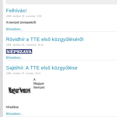
Felhívás!
1989. október 28. szombat, 0:00
A nemzet ünnepekről
Bővebben...
Rövidhír a TTE első közgyűléséről
1989. október 26. csütörtök, 16:41
Bővebben...
Sajtóhír: A TTE első közgyűlése
1989. október 25. szerda, 19:51
A
Magyar
Nemzet
híradása
Bővebben...