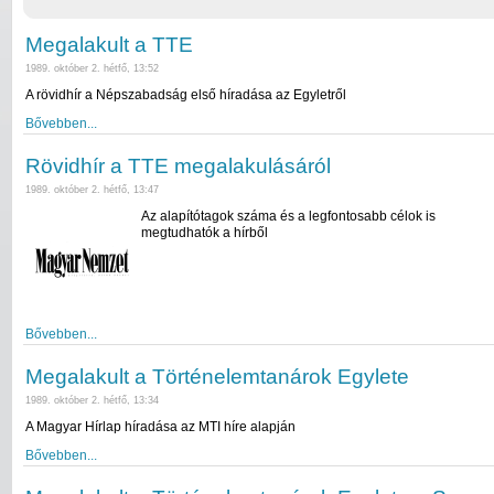
Megalakult a TTE
1989. október 2. hétfő, 13:52
A rövidhír a Népszabadság első híradása az Egyletről
Bővebben...
Rövidhír a TTE megalakulásáról
1989. október 2. hétfő, 13:47
Az alapítótagok száma és a legfontosabb célok is
megtudhatók a hírből
Bővebben...
Megalakult a Történelemtanárok Egylete
1989. október 2. hétfő, 13:34
A Magyar Hírlap híradása az MTI híre alapján
Bővebben...