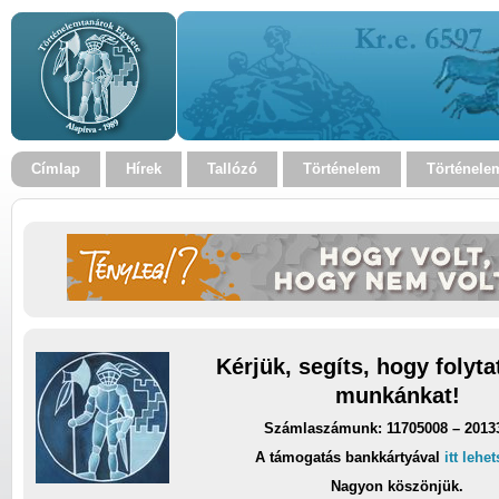
Címlap
Hírek
Tallózó
Történelem
Történele
Kérjük, segíts, hogy folyt
munkánkat!
Számlaszámunk: 11705008 – 2013
A támogatás bankkártyával
itt lehe
Nagyon köszönjük.