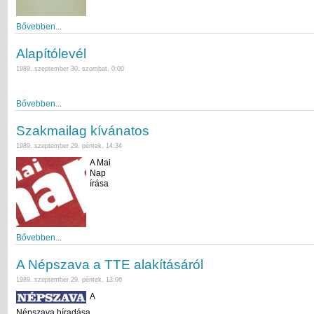
Bővebben...
Alapítólevél
1989. szeptember 30. szombat, 0:00
Bővebben...
Szakmailag kívánatos
1989. szeptember 29. péntek, 14:34
A Mai
Nap
írása
Bővebben...
A Népszava a TTE alakításáról
1989. szeptember 29. péntek, 13:06
A
Népszava híradása