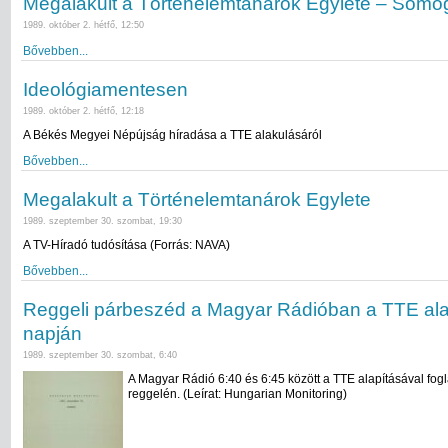
Megalakult a Történelemtanárok Egylete – Somo
1989. október 2. hétfő, 12:50
Bővebben...
Ideológiamentesen
1989. október 2. hétfő, 12:18
A Békés Megyei Népújság híradása a TTE alakulásáról
Bővebben...
Megalakult a Történelemtanárok Egylete
1989. szeptember 30. szombat, 19:30
A TV-Híradó tudósítása (Forrás: NAVA)
Bővebben...
Reggeli párbeszéd a Magyar Rádióban a TTE ala
napján
1989. szeptember 30. szombat, 6:40
A Magyar Rádió 6:40 és 6:45 között a TTE alapításával fogl
reggelén. (Leírat: Hungarian Monitoring)