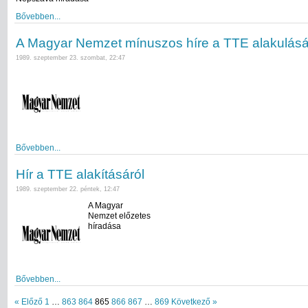
Bővebben...
A Magyar Nemzet mínuszos híre a TTE alakulásá
1989. szeptember 23. szombat, 22:47
Bővebben...
Hír a TTE alakításáról
1989. szeptember 22. péntek, 12:47
A Magyar
Nemzet előzetes
híradása
Bővebben...
« Előző
1
…
863
864
865
866
867
…
869
Következő »