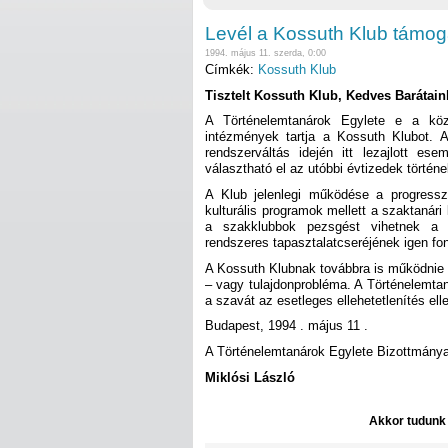
Levél a Kossuth Klub támog
1994. május 11. szerda, 0:00
Címkék:
Kossuth Klub
Tisztelt Kossuth Klub, Kedves Barátain
A Történelemtanárok Egylete e a kö
intézmények tartja a Kossuth Klubot. A
rendszerváltás idején itt lezajlott 
választható el az utóbbi évtizedek történe
A Klub jelenlegi működése a progresszí
kulturális programok mellett a szaktanári
a szakklubbok pezsgést vihetnek a 
rendszeres tapasztalatcseréjének igen fon
A Kossuth Klubnak továbbra is működnie 
– vagy tulajdonprobléma. A Történelemtan
a szavát az esetleges ellehetetlenítés ell
Budapest, 1994 . május 11 .
A Történelemtanárok Egylete Bizottmány
Miklósi László
Akkor tudunk d