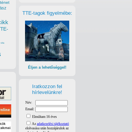
ténet
ász
TTE-tagok figyelmébe:
cikk
TTE-
vita
s
Éljen a lehetőséggel!
Iratkozzon fel
hírlevelünkre!