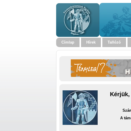
Címlap
Hírek
Tallózó
Kérjük,
Szám
A tám