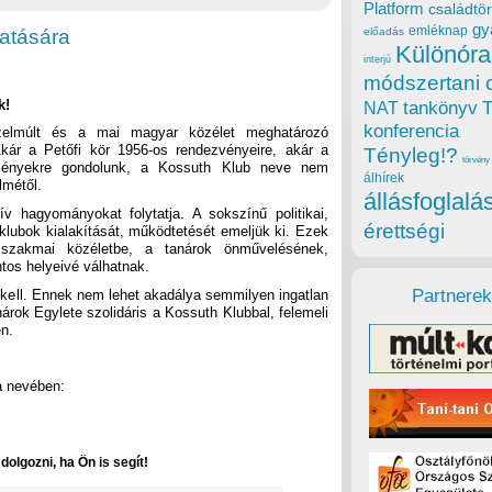
Platform
családtör
gy
emléknap
atására
előadás
Különóra
interjú
módszertani 
k!
tankönyv
NAT
konferencia
zelmúlt és a mai magyar közélet meghatározó
kár a Petőfi kör 1956-os rendezvényeire, akár a
Tényleg!?
törvény
eseményekre gondolunk, a Kossuth Klub neve nem
álhírek
lmétől.
állásfoglalá
v hagyományokat folytatja. A sokszínű politikai,
érettségi
 klubok kialakítását, működtetését emeljük ki. Ezek
szakmai közéletbe, a tanárok önművelésének,
tos helyeivé válhatnak.
Partnerek
kell. Ennek nem lehet akadálya semmilyen ingatlan
árok Egylete szolidáris a Kossuth Klubbal, felemeli
en.
a nevében:
olgozni, ha Ön is segít!