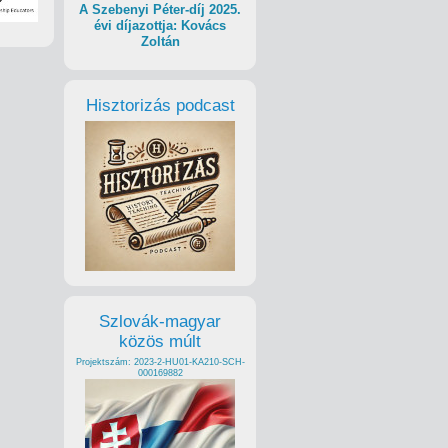
A Szebenyi Péter-díj 2025.
évi díjazottja: Kovács
Zoltán
Hisztorizás podcast
Szlovák-magyar
közös múlt
Projektszám: 2023-2-HU01-KA210-SCH-
000169882