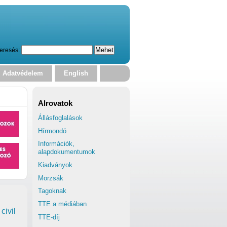
eresés:
Adatvédelem
English
Alrovatok
Állásfoglalások
Hírmondó
Információk,
alapdokumentumok
Kiadványok
Morzsák
Tagoknak
TTE a médiában
civil
TTE-díj