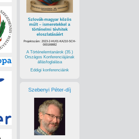
Szlovák-magyar közös
múlt – ismeretekkel a
történelmi tévhitek
eloszlatásáért
Projektszám: 2023-2-HU01-KA210-SCH-
000169882
A Történelemtanárok (35.)
Országos Konferenciájának
állásfoglalása
Eddigi konferenciáink
Szebenyi Péter-díj