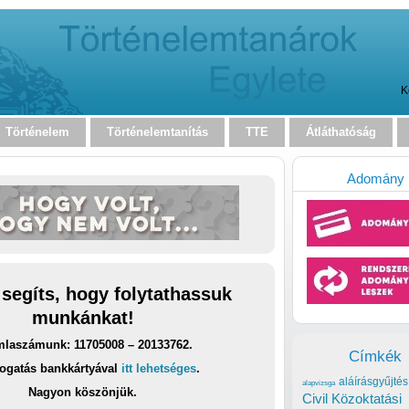
K
Történelem
Történelemtanítás
TTE
Átláthatóság
Adomány
 segíts, hogy folytathassuk
munkánkat!
laszámunk: 11705008 – 20133762.
Címkék
ogatás bankkártyával
itt lehetséges
.
aláírásgyűjtés
alapvizsga
Nagyon köszönjük.
Civil Közoktatási