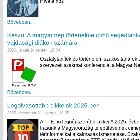
Hivatalhoz
Bővebben...
Készül A magyar nép történelme című segédtank
vajdasági diákok számára
2026. január 9. péntek, 19:04
Osztálytanítók és történelem szakos tanárok
szervezett szakmai konferenciát a Magyar N
Bővebben...
Legolvasottabb cikkeink 2025-ben
2025. december 31. szerda, 10:35
A TTE.hu legnépszerűbb cikkei A 2025. évb
írásunk a Magyarország településeinek címer
térinformatikai alkalmazás ismertetése. Szak