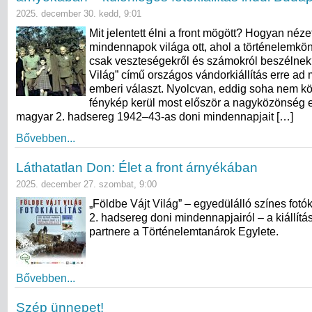
2025. december 30. kedd, 9:01
Mit jelentett élni a front mögött? Hogyan nézet
mindennapok világa ott, ahol a történelemkö
csak veszteségekről és számokról beszélnek
Világ” című országos vándorkiállítás erre a
emberi választ. Nyolcvan, eddig soha nem kö
fénykép kerül most először a nagyközönség 
magyar 2. hadsereg 1942–43-as doni mindennapjait […]
Bővebben...
Láthatatlan Don: Élet a front árnyékában
2025. december 27. szombat, 9:00
„Földbe Vájt Világ” – egyedülálló színes fotók
2. hadsereg doni mindennapjairól – a kiállít
partnere a Történelemtanárok Egylete.
Bővebben...
Szép ünnepet!