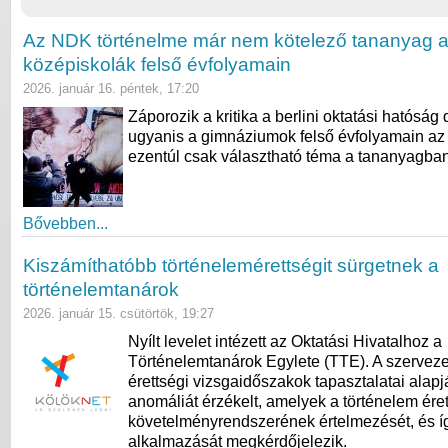
Az NDK történelme már nem kötelező tananyag a 
középiskolák felső évfolyamain
2026. január 16. péntek, 17:20
Záporozik a kritika a berlini oktatási hatóság 
ugyanis a gimnáziumok felső évfolyamain az
ezentúl csak választható téma a tananyagban
Bővebben...
Kiszámíthatóbb történelemérettségit sürgetnek a
történelemtanárok
2026. január 15. csütörtök, 19:27
Nyílt levelet intézett az Oktatási Hivatalhoz a
Történelemtanárok Egylete (TTE). A szerveze
érettségi vizsgaidőszakok tapasztalatai alapj
anomáliát érzékelt, amelyek a történelem éret
követelményrendszerének értelmezését, és í
alkalmazását megkérdőjelezik.