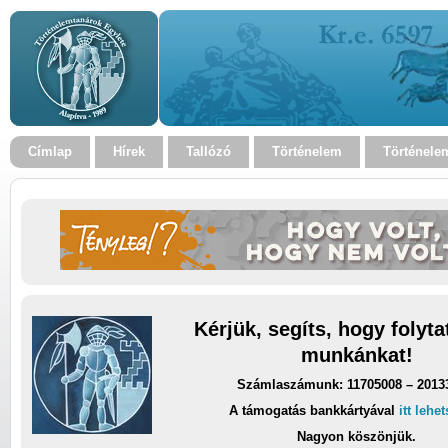
Címlap
Hírek
Tallózó
Történelem
Történele
Kérjük, segíts, hogy folyt
munkánkat!
Számlaszámunk: 11705008 – 2013
A támogatás bankkártyával
itt lehe
Nagyon köszönjük.