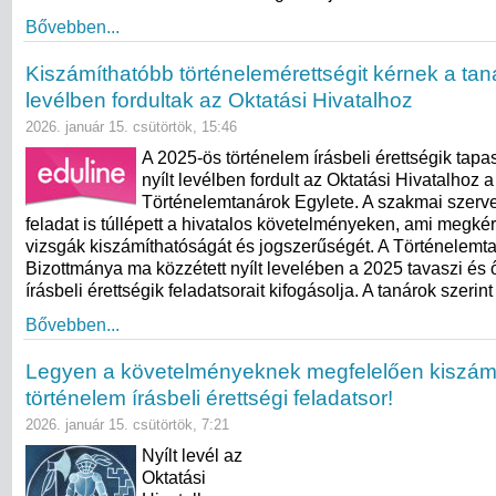
Bővebben...
Kiszámíthatóbb történelemérettségit kérnek a taná
levélben fordultak az Oktatási Hivatalhoz
2026. január 15. csütörtök, 15:46
A 2025-ös történelem írásbeli érettségik tapas
nyílt levélben fordult az Oktatási Hivatalhoz a
Történelemtanárok Egylete. A szakmai szerve
feladat is túllépett a hivatalos követelményeken, ami megkér
vizsgák kiszámíthatóságát és jogszerűségét. A Történelemt
Bizottmánya ma közzétett nyílt levelében a 2025 tavaszi és 
írásbeli érettségik feladatsorait kifogásolja. A tanárok szerin
Bővebben...
Legyen a követelményeknek megfelelően kiszámí
történelem írásbeli érettségi feladatsor!
2026. január 15. csütörtök, 7:21
Nyílt levél az
Oktatási