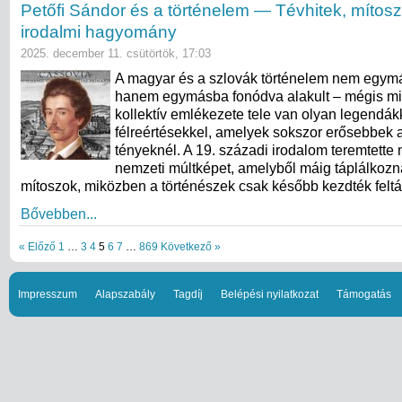
Petőfi Sándor és a történelem — Tévhitek, mítos
irodalmi hagyomány
2025. december 11. csütörtök, 17:03
A magyar és a szlovák történelem nem egymá
hanem egymásba fonódva alakult – mégis mi
kollektív emlékezete tele van olyan legendák
félreértésekkel, amelyek sokszor erősebbek a
tényeknél. A 19. századi irodalom teremtette 
nemzeti múltképet, amelyből máig táplálkozn
mítoszok, miközben a történészek csak később kezdték feltá
Bővebben...
« Előző
1
…
3
4
5
6
7
…
869
Következő »
Impresszum
Alapszabály
Tagdíj
Belépési nyilatkozat
Támogatás