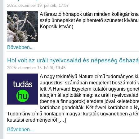
2025. december 19. péntek, 17:57
A fárasztó hónapok után minden kollégánkna
szép ünnepeket és pihentető szünetet kívánun
Kopcsik István)
Bővebben...
Hol volt az uráli nyelvcsalád és népesség őshazá
2025. december 15. hétfő, 19:45
A nagy tekintélyű Nature című tudományos k
augusztusi számában megjelent beszámoló v
lett. A Harvard Egyetem kutatói ugyanis genet
alapján állapították meg: az uráli nyelvcsalá
(benne a finnugorok) eredete jóval keletebbre
korábban gondolták. Két évvel korábban a N
Tudomány című honlapon magyar kutatók ugyanebben a témá
kutatási eredményeiről […]
Bővebben...