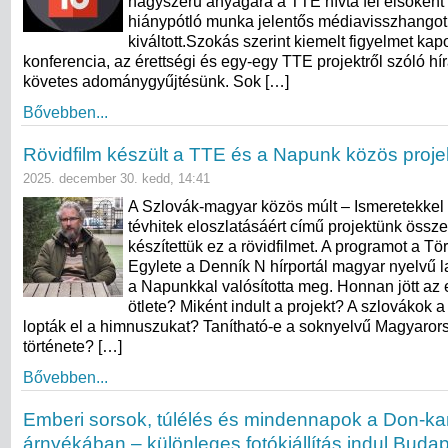
nagyszerű anyagára a TTE hívta fel elsőként 
hiánypótló munka jelentős médiavisszhangot
kiváltott.Szokás szerint kiemelt figyelmet kap
konferencia, az érettségi és egy-egy TTE projektről szóló hí
követes adománygyűjtésünk. Sok […]
Bővebben...
Rövidfilm készült a TTE és a Napunk közös projek
2025. december 30. kedd, 14:41
A Szlovák-magyar közös múlt – Ismeretekkel 
tévhitek eloszlatásáért című projektünk öss
készítettük ez a rövidfilmet. A programot a T
Egylete a Denník N hírportál magyar nyelvű l
a Napunkkal valósította meg. Honnan jött az
ötlete? Miként indult a projekt? A szlovákok 
lopták el a himnuszukat? Tanítható-e a soknyelvű Magyarors
története? […]
Bővebben...
Emberi sorsok, túlélés és mindennapok a Don-ka
árnyékában – különleges fotókiállítás indul Buda