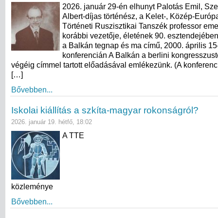
2026. január 29-én elhunyt Palotás Emil, Sz
Albert-díjas történész, a Kelet-, Közép-Európ
Történeti Ruszisztikai Tanszék professor eme
korábbi vezetője, életének 90. esztendejében
a Balkán tegnap és ma című, 2000. április 15
konferencián A Balkán a berlini kongresszus
végéig címmel tartott előadásával emlékezünk. (A konferenc
[…]
Bővebben...
Iskolai kiállítás a szkíta-magyar rokonságról?
2026. január 19. hétfő, 18:02
A TTE
közleménye
Bővebben...