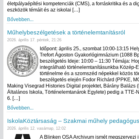
életpályaépítési kompetenciák (CMS), a forráskritika és a dig
eszközök témáit és az iskolai […]
Bővebben...
Műhelybeszélgetések a történelemtanításról
2026. április 17. péntek, 21:26
Időpont: április 25., szombat 10:00-13:15 He
Trefort Ágoston Gyakorlógimnázium (1088 Bp, T
beszélgetés Ideje: 10:00 – 11:30 Témája: H
integrálható történelemtanításunkba Közép-
történelme és a szomszéd népekkel közös tö
beszélgetés elején Fodor Richárd (PPKE, M
Making Visegrad Histories Digital projektet, Bárány Balázs 
Általános Iskola, Történelemtanárok Egylete) pedig a TTE-N
6. […]
Bővebben...
IskolaKöztársaság – Szakmai műhely pedagógu
2026. április 12. vasárnap, 12:02
A Blinken OSA Archivum ismét megszervezi 