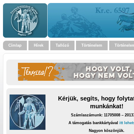
Címlap
Hírek
Tallózó
Történelem
Történele
Kérjük, segíts, hogy folyt
munkánkat!
Számlaszámunk: 11705008 – 2013
A támogatás bankkártyával
itt lehe
Nagyon köszönjük.