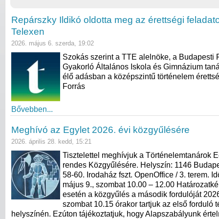
Repárszky Ildikó oldotta meg az érettségi feladat
Telexen
2026. május 6. szerda, 19:02
Szokás szerint a TTE alelnöke, a Budapesti
Gyakorló Általános Iskola és Gimnázium taná
élő adásban a középszintű történelem érettség
Forrás
Bővebben...
Meghívó az Egylet 2026. évi közgyűlésére
2026. április 28. kedd, 15:21
Tisztelettel meghívjuk a Történelemtanárok E
rendes Közgyűlésére. Helyszín: 1146 Budape
58-60. Irodaház fszt. OpenOffice / 3. terem. I
május 9., szombat 10.00 – 12.00 Határozatk
esetén a közgyűlés a második fordulóját 2026
szombat 10.15 órakor tartjuk az első forduló 
helyszínén. Ezúton tájékoztatjuk, hogy Alapszabályunk ért