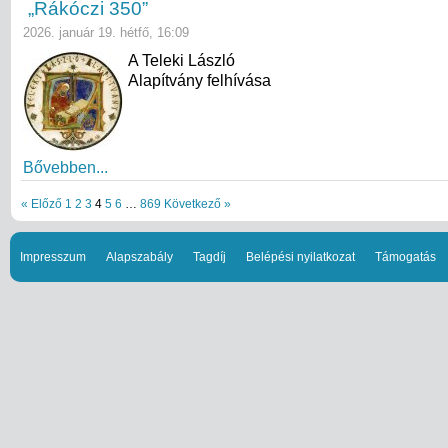
„Rákóczi 350”
2026. január 19. hétfő, 16:09
A Teleki László
Alapítvány felhívása
Bővebben...
« Előző
1
2
3
4
5
6
…
869
Következő »
Impresszum
Alapszabály
Tagdíj
Belépési nyilatkozat
Támogatás