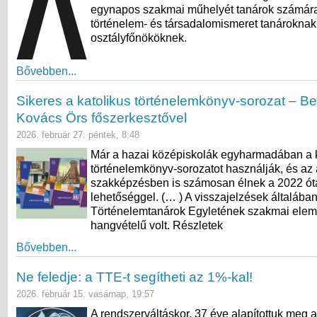
egynapos szakmai műhelyét tanárok számára
történelem- és társadalomismeret tanároknak
osztályfőnököknek.
Bővebben...
Sikeres a katolikus történelemkönyv-sorozat – B
Kovács Örs főszerkesztővel
2026. február 27. péntek, 8:48
Már a hazai középiskolák egyharmadában a k
történelemkönyv-sorozatot használják, és az 
szakképzésben is számosan élnek a 2022 óta
lehetőséggel. (… ) A visszajelzések általába
Történelemtanárok Egyletének szakmai elemz
hangvételű volt. Részletek
Bővebben...
Ne feledje: a TTE-t segítheti az 1%-kal!
2026. február 15. vasárnap, 19:57
A rendszerváltáskor, 37 éve alapítottuk meg az