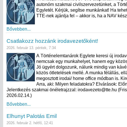
autonóm szakmai civilszervezetünket, a Tör
Egyletét. Kérjük, segítse munkánkat! Ha tehet
TTE-nek ajánlja fel – akkor is, ha a NAV készí
Bővebben...
Csatlakozz hozzánk irodavezetőként!
2026. február 13. péntek, 7:34
A Történelemtanárok Egylete keresi új irodave
nemcsak egy munkahelyet, hanem egy közöss
Jó ügyért dolgozunk, nálunk mindig van kávé
közös ötletelések mellé. A munka félállás, ell
megosztott irodai/ home office módban is. Ki
Arra, aki: Milyen feladatokra? Elvárások: Előn
Jelentkezés szakmai önéletrajzzal: irodavezeto@tte.hu (Fris
2026.02.14.)
Bővebben...
Elhunyt Palotás Emil
2026. február 2. hétfő, 12:41