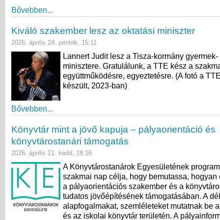
Bővebben...
Kiváló szakember lesz az oktatási miniszter
2026. április 24. péntek, 15:11
Lannert Judit lesz a Tisza-kormány gyermek- 
minisztere. Gratulálunk, a TTE kész a szakm
együttműködésre, egyeztetésre. (A fotó a TT
készült, 2023-ban)
Bővebben...
Könyvtár mint a jövő kapuja – pályaorientáció és
könyvtárostanári támogatás
2026. április 21. kedd, 18:16
A Könyvtárostanárok Egyesületének program
szakmai nap célja, hogy bemutassa, hogyan 
a pályaorientációs szakember és a könyvtáro
tudatos jövőépítésének támogatásában. A dél
alapfogalmakat, szemléleteket mutatnak be a
és az iskolai könyvtár területén. A pályainfor