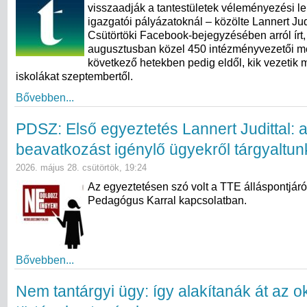
visszaadják a tantestületek véleményezési l
igazgatói pályázatoknál – közölte Lannert Judi
Csütörtöki Facebook-bejegyzésében arról írt,
augusztusban közel 450 intézményvezetői meg
következő hetekben pedig eldől, kik vezetik 
iskolákat szeptembertől.
Bővebben...
PDSZ: Első egyeztetés Lannert Judittal: 
beavatkozást igénylő ügyekről tárgyaltun
2026. május 28. csütörtök, 19:24
Az egyeztetésen szó volt a TTE álláspontjáró
Pedagógus Karral kapcsolatban.
Bővebben...
Nem tantárgyi ügy: így alakítanák át az ok