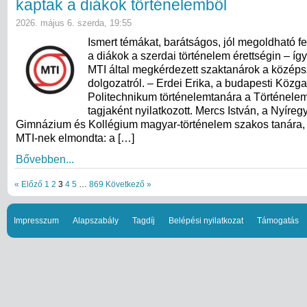
kaptak a diákok történelemből
2026. május 6. szerda, 19:55
Ismert témákat, barátságos, jól megoldható f
a diákok a szerdai történelem érettségin – így
MTI által megkérdezett szaktanárok a középsz
dolgozatról. – Erdei Erika, a budapesti Közg
Politechnikum történelemtanára a Történele
tagjaként nyilatkozott. Mercs István, a Nyíregy
Gimnázium és Kollégium magyar-történelem szakos tanára, 
MTI-nek elmondta: a […]
Bővebben...
« Előző
1
2
3
4
5
…
869
Következő »
Impresszum
Alapszabály
Tagdíj
Belépési nyilatkozat
Támogatás