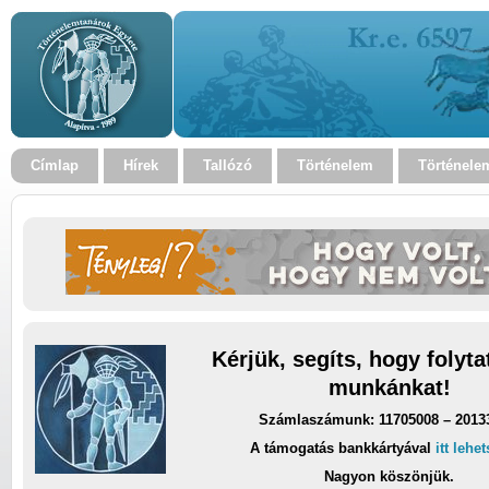
Címlap
Hírek
Tallózó
Történelem
Történele
Kérjük, segíts, hogy folyt
munkánkat!
Számlaszámunk: 11705008 – 2013
A támogatás bankkártyával
itt lehe
Nagyon köszönjük.