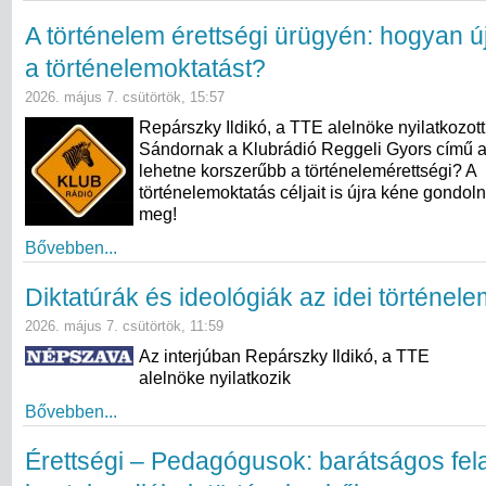
A történelem érettségi ürügyén: hogyan ú
a történelemoktatást?
2026. május 7. csütörtök, 15:57
Repárszky Ildikó, a TTE alelnöke nyilatkozot
Sándornak a Klubrádió Reggeli Gyors című 
lehetne korszerűbb a történelemérettségi? A
történelemoktatás céljait is újra kéne gondol
meg!
Bővebben...
Diktatúrák és ideológiák az idei történel
2026. május 7. csütörtök, 11:59
Az interjúban Repárszky Ildikó, a TTE
alelnöke nyilatkozik
Bővebben...
Érettségi – Pedagógusok: barátságos fel