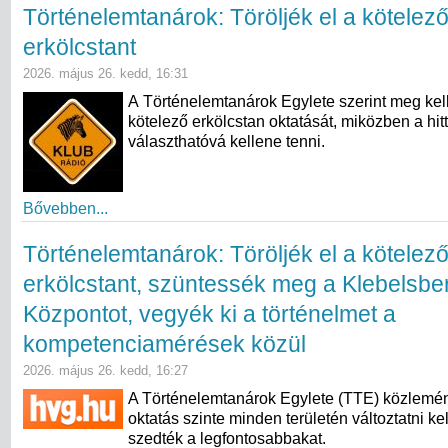
Történelemtanárok: Töröljék el a kötelez
erkölcstant
2026. május 26. kedd, 16:31
A Történelemtanárok Egylete szerint meg kell
kötelező erkölcstan oktatását, miközben a hit
választhatóvá kellene tenni.
Bővebben...
Történelemtanárok: Töröljék el a kötelez
erkölcstant, szüntessék meg a Klebelsbe
Központot, vegyék ki a történelmet a
kompetenciamérések közül
2026. május 26. kedd, 16:27
A Történelemtanárok Egylete (TTE) közlemén
oktatás szinte minden területén változtatni k
szedték a legfontosabbakat.