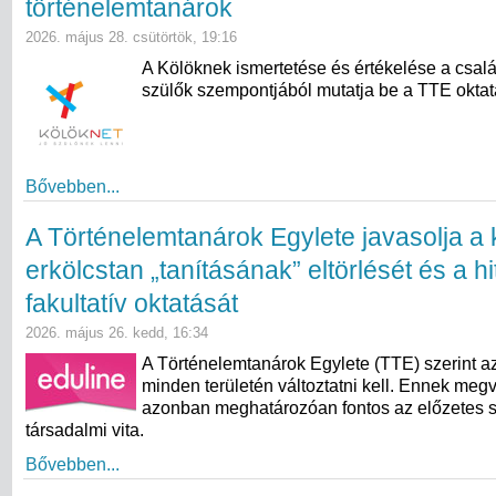
történelemtanárok
2026. május 28. csütörtök, 19:16
A Kölöknek ismertetése és értékelése a csal
szülők szempontjából mutatja be a TTE oktatás
Bővebben...
A Történelemtanárok Egylete javasolja a 
erkölcstan „tanításának” eltörlését és a hi
fakultatív oktatását
2026. május 26. kedd, 16:34
A Történelemtanárok Egylete (TTE) szerint az
minden területén változtatni kell. Ennek meg
azonban meghatározóan fontos az előzetes 
társadalmi vita.
Bővebben...