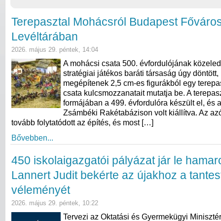
Terepasztal Mohácsról Budapest Főváro
Levéltárában
2026. május 29. péntek, 14:04
A mohácsi csata 500. évfordulójának közeledt
stratégiai játékos baráti társaság úgy döntött,
megépítenek 2,5 cm-es figurákból egy terepas
csata kulcsmozzanatait mutatja be. A terepasz
formájában a 499. évfordulóra készült el, és 
Zsámbéki Rakétabázison volt kiállítva. Az azó
tovább folytatódott az építés, és most […]
Bővebben...
450 iskolaigazgatói pályázat jár le hama
Lannert Judit bekérte az újakhoz a tantes
véleményét
2026. május 29. péntek, 10:22
Tervezi az Oktatási és Gyermekügyi Miniszté