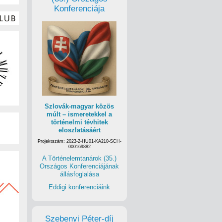
Konferenciája
fél éves
en például a
Szlovák-magyar közös
tak ki a
múlt – ismeretekkel a
ándor
történelmi tévhitek
eloszlatásáért
áshoz
Projektszám: 2023-2-HU01-KA210-SCH-
étől már nem
000169882
tói
A Történelemtanárok (35.)
 tehetik
Országos Konferenciájának
tt
állásfoglalása
Eddigi konferenciáink
Szebenyi Péter-díj