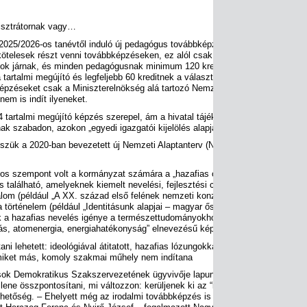
nisztrátornak vagy…
 2025/2026-os tanévtől induló új pedagógus továbbképzési rendszernek: a p
 kötelesek részt venni továbbképzéseken, ez alól csak az 55 évnél idősebbek
ok járnak, és minden pedagógusnak minimum 120 kreditet kell teljesíteni, am
 tartalmi megújító és legfeljebb 60 kreditnek a választható továbbképzési körb
ó képzéseket csak a Miniszterelnökség alá tartozó Nemzeti Közszolgálati Egy
em is indít ilyeneket.
04 tartalmi megújító képzés szerepel, ám a hivatal tájékoztatása szerint a pe
k szabadon, azokon „egyedi igazgatói kijelölés alapján” kell részt venniük.
zük a 2020-ban bevezetett új Nemzeti Alaptanterv (NAT) szerinti tanítást hiv
tos szempont volt a kormányzat számára a „hazafias oktatás”, így nem megl
 található, amelyeknek kiemelt nevelési, fejlesztési céljuk a „nemzeti öntuda
alom (például „A XX. század első felének nemzeti konzervatív és transzilván 
 történelem (például „Identitásunk alapjai – magyar őstörténet és középkor”)
k a hazafias nevelés igénye a természettudományokhoz kapcsolódó továbbké
tatás, atomenergia, energiahatékonyság” elnevezésű képzés esetében.
ni lehetett: ideológiával átitatott, hazafias lózungokkal tűzdelt kötelező tov
miket más, komoly szakmai műhely nem indítana
sok Demokratikus Szakszervezetének ügyvivője lapunknak azt mondta, az id
llene összpontosítani, mi változzon: kerüljenek ki az “ideológiai sallangok” é
ehetőség. – Ehelyett még az irodalmi továbbképzés is szinte kizárólag a sza