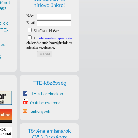
ténet
hírlevelünkre!
ász
velő
cikk
TTE-
észre a
vita
s
TTE-közösség
TTE a Facebookon
Youtube-csatorna
Tankönyvek
Történelemtanárok
(35.) Országos