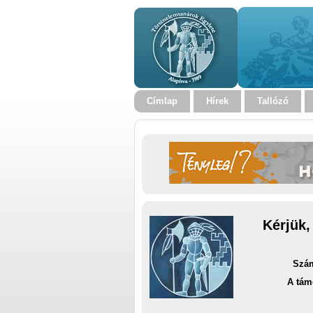
Címlap
Hírek
Tallózó
Kérjük,
Szám
A tám