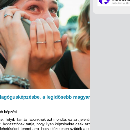
edagógusképzésbe, a legidősebb magyar, aki még egyete
űbb képzési…
, Totyik Tamás lapunknak azt mondta, ez azt jelenti, hogy az Orbán-kormá
t. Aggasztónak tartja, hogy ilyen képzésekre csak azok jelentkezhetnek, aki
lehetőséget teremt arra, hogy előzetesen szűrjék a potenciális igazgató-jelölt