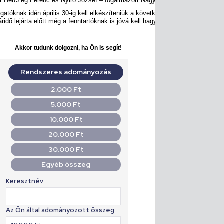
int Herczeg Ferenc és Nyirő József – fogalmazott Nagy Erzsébet.
gatóknak idén április 30-ig kell elkészíteniük a következő tanévre vonatkozó
idő lejárta előtt még a fenntartóknak is jóvá kell hagyniuk.
Akkor tudunk dolgozni, ha Ön is segít!