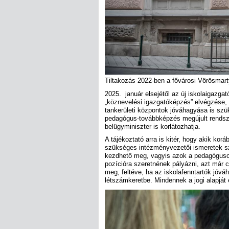
Tiltakozás 2022-ben a fővárosi Vörösmar
2025. január elsejétől az új iskolaigazgat
„köznevelési igazgatóképzés” elvégzése, 
tankerületi központok jóváhagyása is szü
pedagógus-továbbképzés megújult rendsze
belügyminiszter is korlátozhatja.
A tájékoztató arra is kitér, hogy akik k
szükséges intézményvezetői ismeretek sza
kezdhető meg, vagyis azok a pedagógusok
pozícióra szeretnének pályázni, azt már 
meg, feltéve, ha az iskolafenntartók jóvá
létszámkeretbe. Mindennek a jogi alapját 