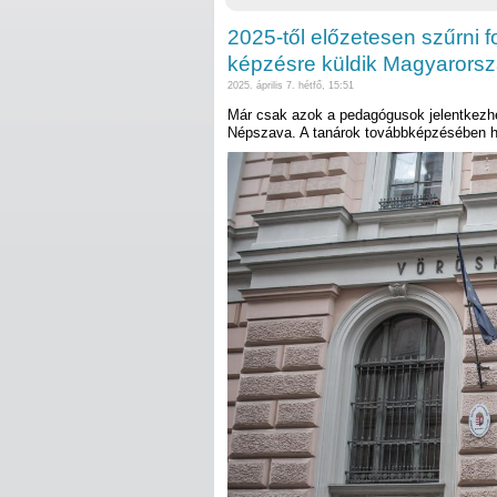
2025-től előzetesen szűrni fo
képzésre küldik Magyarors
2025. április 7. hétfő, 15:51
Már csak azok a pedagógusok jelentkezhe
Népszava. A tanárok továbbképzésében h