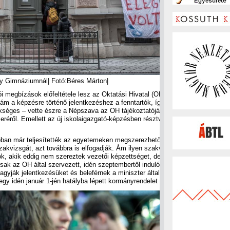
ty Gimnáziumnál| Fotó:Béres Márton|
ói megbízások előfeltétele lesz az Oktatási Hivatal (OH) által szervezett, két 
ám a képzésre történő jelentkezéshez a fenntartók, így állami iskolák esetéb
kséges – vette észre a Népszava az OH tájékoztatójából, amit a napokban ad
réről. Emellett az új iskolaigazgató-képzésben résztvevők számát Pintér S
orábban már teljesítették az egyetemeken megszerezhető, az igazgatói megbíz
kvizsgát, azt továbbra is elfogadják. Ám ilyen szakvizsga 2025. január 1-j
, akik eddig nem szereztek vezetői képzettséget, de a jövőben iskolaigazga
csak az OH által szervezett, idén szeptembertől induló képzés elvégzése után
hagyják jelentkezésüket és beleférnek a miniszter által évenként meghatározo
egy idén január 1-jén hatályba lépett kormányrendelet adja meg.