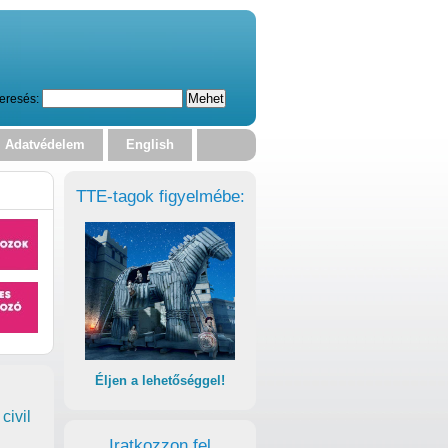
eresés:
Adatvédelem
English
TTE-tagok figyelmébe:
Éljen a lehetőséggel!
civil
Iratkozzon fel