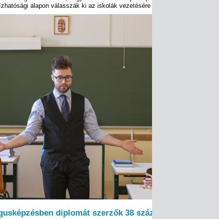
hatósági alapon válasszák ki az iskolák vezetésére megfelelőnek talált sz
gusképzésben diplomát szerzők 38 százaléka nem tanár