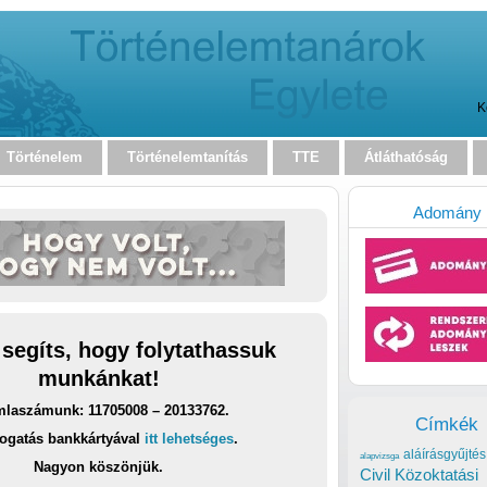
K
Történelem
Történelemtanítás
TTE
Átláthatóság
Adomány
 segíts, hogy folytathassuk
munkánkat!
laszámunk: 11705008 – 20133762.
Címkék
ogatás bankkártyával
itt lehetséges
.
aláírásgyűjtés
alapvizsga
Nagyon köszönjük.
Civil Közoktatási