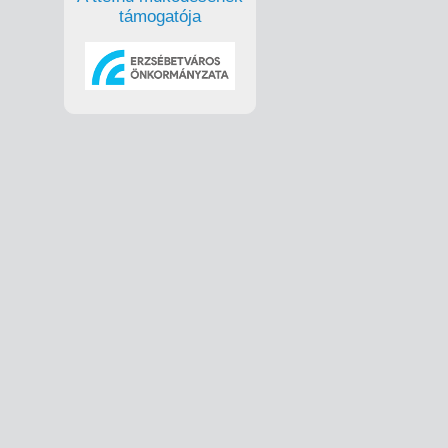
támogatója
edagógusok
elyből
ől kell
etemen
dagógusok a
atott
epő, hogy a
t” és a
irodalma és
pzésben is,
ábbképzési
ei év a NAT
s a szerzők
kmailag