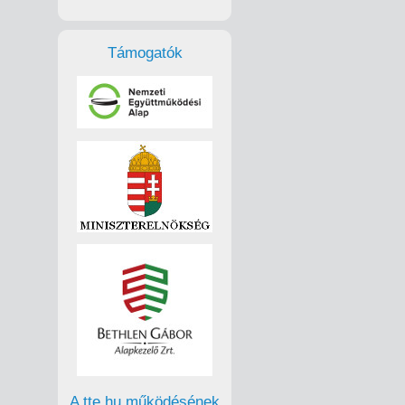
emélyeket.
Támogatók
ként
A tte.hu működésének