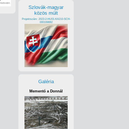
Szlovák-magyar
közös múlt
Projektszám: 2023-2-HU01-KA210-SCH-
000169882
Galéria
Mementó a Donnál
mista
ny
knek a
eket, és