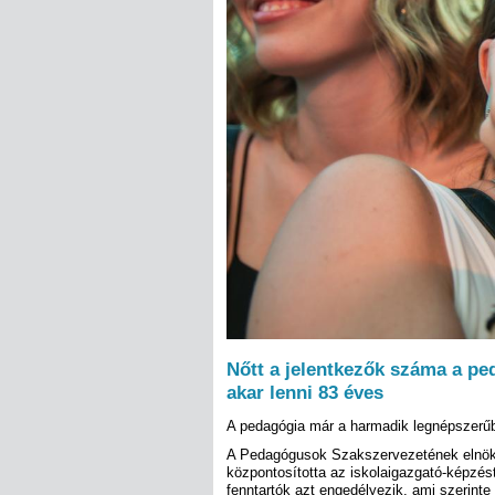
Nőtt a jelentkezők száma a p
akar lenni 83 éves
A pedagógia már a harmadik legnépszer
A Pedagógusok Szakszervezetének elnöke
központosította az iskolaigazgató-képzés
fenntartók azt engedélyezik, ami szerinte 