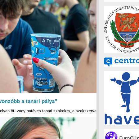
vonzóbb a tanári pálya”
 helyen öt- vagy hatéves tanári szakokra, a szakszervezetek szerint…