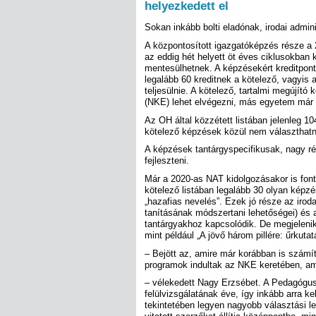
helyezkedett el
Sokan inkább bolti eladónak, irodai admi
A központosított igazgatóképzés része a
az eddig hét helyett öt éves ciklusokban
mentesülhetnek. A képzésekért kreditpont
legalább 60 kreditnek a kötelező, vagyis a
teljesülnie. A kötelező, tartalmi megújít
(NKE) lehet elvégezni, más egyetem már n
Az OH által közzétett listában jelenleg 1
kötelező képzések közül nem választhatna
A képzések tantárgyspecifikusak, nagy rés
fejleszteni.
Már a 2020-as NAT kidolgozásakor is fon
kötelező listában legalább 30 olyan képzés
„hazafias nevelés”. Ezek jó része az irod
tanításának módszertani lehetőségei) és a
tantárgyakhoz kapcsolódik. De megjeleni
mint például „A jövő három pillére: űrku
– Bejött az, amire már korábban is számíta
programok indultak az NKE keretében, a
– vélekedett Nagy Erzsébet. A Pedagógu
felülvizsgálatának éve, így inkább arra ke
tekintetében legyen nagyobb választási l