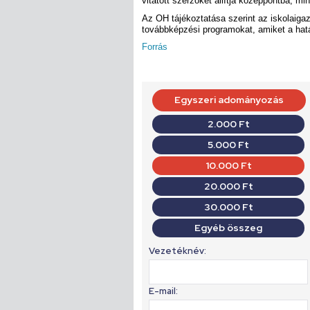
vitatott szerzőket állítja középpontba, m
Az OH tájékoztatása szerint az iskolaigaz
továbbképzési programokat, amiket a határ
Forrás