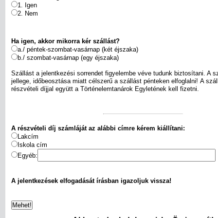
1. Igen
2. Nem
Ha igen, akkor mikorra kér szállást?
a./ péntek-szombat-vasárnap (két éjszaka)
b./ szombat-vasárnap (egy éjszaka)
Szállást a jelentkezési sorrendet figyelembe véve tudunk biztosítani. A 
jellege, időbeosztása miatt célszerű a szállást pénteken elfoglalni! A szá
részvételi díjjal együtt a Történelemtanárok Egyletének kell fizetni.
A részvételi díj számláját az alábbi címre kérem kiállítani:
Lakcím
Iskola cím
Egyéb:
A jelentkezések elfogadását írásban igazoljuk vissza!