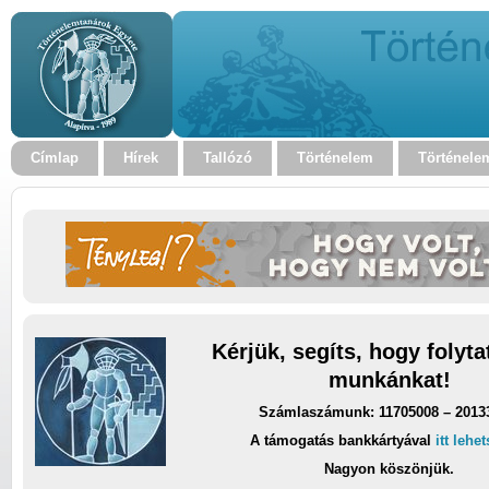
Címlap
Hírek
Tallózó
Történelem
Történele
Kérjük, segíts, hogy folyt
munkánkat!
Számlaszámunk: 11705008 – 2013
A támogatás bankkártyával
itt lehe
Nagyon köszönjük.