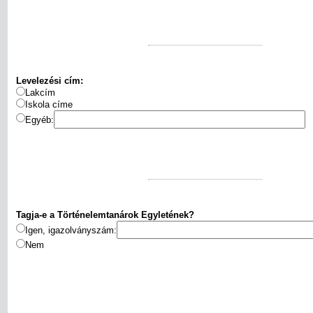
Levelezési cím:
Lakcím
Iskola címe
Egyéb:
Tagja-e a Történelemtanárok Egyletének?
Igen, igazolványszám:
Nem