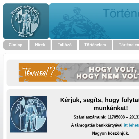
Címlap
Hírek
Tallózó
Történelem
Történele
Kérjük, segíts, hogy folyt
munkánkat!
Számlaszámunk: 11705008 – 2013
A támogatás bankkártyával
itt lehe
Nagyon köszönjük.