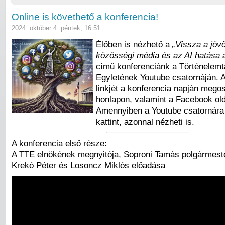
Online is követhető a konferencia!
2024. október 4. péntek, 16:51
Élőben is nézhető a
„Vissza a jövő
közösségi média és az AI hatása 
című konferenciánk a Történelem
Egyletének Youtube csatornáján.
linkjét a konferencia napján megos
honlapon, valamint a Facebook old
Amennyiben a Youtube csatornára
kattint, azonnal nézheti is.
A konferencia első része:
A TTE elnökének megnyitója, Soproni Tamás polgármeste
Krekó Péter és Losoncz Miklós előadása