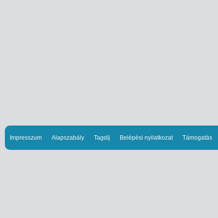
Impresszum
Alapszabály
Tagdíj
Belépési nyilatkozat
Támogatás