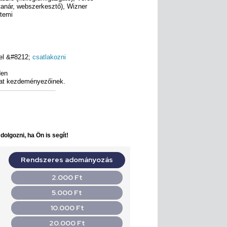
(tanár, webszerkesztő), Wizner
etemi
vel &#8212;
csatlakozni
den
ozat kezdeményezőinek.
olgozni, ha Ön is segít!