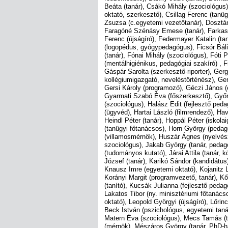
Beáta (tanár), Csákó Mihály (szociológus
oktató, szerkesztő), Csillag Ferenc (tan
Zsuzsa (c.egyetemi vezetőtanár), Dosztán
Faragóné Szénásy Emese (tanár), Farkas O
Ferenc (újságíró), Federmayer Katalin (t
(logopédus, gyógypedagógus), Ficsór Báli
(tanár), Fónai Mihály (szociológus), Fóti 
(mentálhigiénikus, pedagógiai szakíró) , F
Gáspár Sarolta (szerkesztő-riporter), Gerg
kollégiumigazgató, neveléstörténész), Ger
Gersi Károly (programozó), Géczi János (
Gyarmati Szabó Éva (főszerkesztő), Győr
(szociológus), Halász Edit (fejlesztő ped
(ügyvéd), Hartai László (filmrendező), Ha
Heindl Péter (tanár), Hoppál Péter (iskol
(tanügyi főtanácsos), Horn György (pedag
(villamosmérnök), Huszár Ágnes (nyelvész
szociológus), Jakab György (tanár, pedagóg
(tudományos kutató), Járai Attila (tanár, 
József (tanár), Karikó Sándor (kandidátus
Knausz Imre (egyetemi oktató), Kojanitz L
Korányi Margit (programvezető, tanár), K
(tanító), Kucsák Julianna (fejlesztő pedag
Lakatos Tibor (ny. minisztériumi főtanács
oktató), Leopold Györgyi (újságíró), Lőrin
Beck István (pszichológus, egyetemi tanár
Matern Éva (szociológus), Mecs Tamás (ta
(mérnök), Mészáros György (tanár, PhD-h