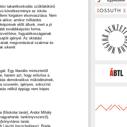
tési takarékoskodás szűklátókörű
ávú következménye az iskola
llemi forgalom elsorvasztása. Nem
i akkor, amikor milliárdos
épzések előtt állunk, mert a jó
abb továbbképzési forma.
özvetítése, fogyatékosságainak
ajtót igényel. Az oktatási
ásának megvonásával szakmai és
ak sikerét
át. Egy liberális minisztertől
je, hanem azt, hogy erősítse a
tatás demokratikus működésének,
 a szuverén, igényes, sokszínű
atás nélkül éppúgy nem képes
(főiskolai tanár), Andor Mihály
(magyartanár, tankönyvszerző),
(könyvtáros tanár,
th László (pszichológus), Bojda