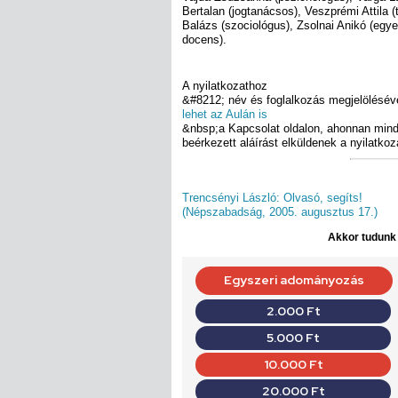
Bertalan (jogtanácsos), Veszprémi Attila 
Balázs (szociológus), Zsolnai Anikó (egy
docens).
A nyilatkozathoz
&#8212; név és foglalkozás megjelölésé
lehet az Aulán is
&nbsp;a Kapcsolat oldalon, ahonnan min
beérkezett aláírást elküldenek a nyilatk
Trencsényi László: Olvasó, segíts!
(Népszabadság, 2005. augusztus 17.)
Akkor tudunk d