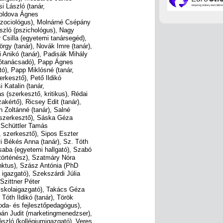
si László (tanár,
Moldova Ágnes
szociológus), Molnárné Csépány
szló (pszichológus), Nagy
 Csilla (egyetemi tanársegéd),
gy (tanár), Novák Imre (tanár),
Anikó (tanár), Padisák Mihály
ajtótanácsadó), Papp Ágnes
tó), Papp Miklósné (tanár,
rkesztő), Pető Ildikó
 Katalin (tanár,
 (szerkesztő, kritikus), Rédai
kértő), Ricsey Edit (tanár),
 Zoltánné (tanár), Salné
őszerkesztő), Sáska Géza
, Schüttler Tamás
, szerkesztő), Sipos Eszter
i Békés Anna (tanár), Sz. Tóth
Csaba (egyetemi hallgató), Szabó
störténész), Szatmáry Nóra
unktus), Szász Antónia (PhD
 igazgató), Szekszárdi Júlia
 Szittner Péter
 iskolaigazgató), Takács Géza
 Tóth Ildikó (tanár), Török
oda- és fejlesztőpedagógus),
bán Judit (marketingmenedzser),
szló (kollégiumigazgató), Veres