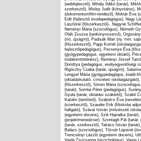
(webfejlesztő), Mihály Ildikó (tanár), Mikló
szerkesztő), Misley Judit (könyvtáros), 
(dukomentumfilm-rendező), Molnár Éva (
Edit (fejlesztő óvodapedagógus), Nagy Lá
Lászlóné (főszerkesztő)-, Nagyné Schiffer
Neményi Mária (szociológus), Németh Györ
Oláh Zsuzsa (tankönyvszerző), Orgoványi 
(író, újságíró), Padisák Mari (ny. min. s
(főszerkesztő), Papp Kornél (iskolaigazga
fejlesztőpedagógus), Pecsenye Éva (fősze
(gyógypedagógus, egyetemi oktató), Pécsi
irodalomtörténész), Reményi József Tamás
Dorottya (pedagógus, esélyegyenlőségi sza
Rigóczky Csaba (tanár, újságíró), Salamon
Lengyel Mária (gyógypedagógus, kiadó-f
(oktatáskutató, címzetes iskolaigazgató)
(főszerkesztő), Simon Mária (szociológus
(tanár), Somlai Péter (pedagógus), Surány
Gyula (tanár, oktatási szakértő), Szabó 
Katalin (tanítónő), Szabolcs Éva (nevelé
(szerkesztő), Szauder Erik (főiskolai adj
hallgató), Szávai István (művészeti iskola
(egyetemi docens), Szili Hajnalka (tanár),
(projektmenedzser), Szontagh Pál (tanár,
(tanár, szerkesztő), Takács István (tanár),
Balázs (szociológus), Tőzsér Lajosné (óv
Trencsényi László (egyetemi docens), Ur
Vajda Zsuzsanna (pszichológus), Varga Lá