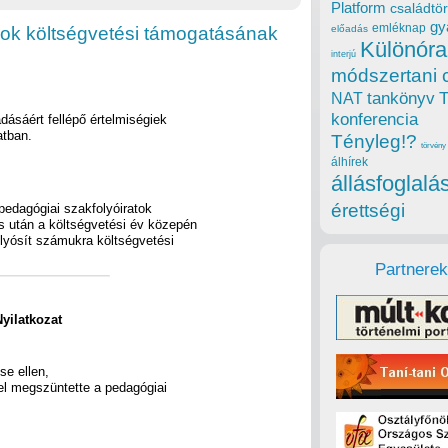
Platform
családtör
gy
emléknap
pok költségvetési támogatásának
előadás
Különóra
interjú
módszertani 
tankönyv
NAT
konferencia
ásáért fellépő értelmiségiek
atban.
Tényleg!?
törvény
álhírek
állásfoglalá
érettségi
 pedagógiai szakfolyóiratok
s után a költségvetési év közepén
olyósít számukra költségvetési
Partnerek
Nyilatkozat
se ellen,
vel megszüntette a pedagógiai