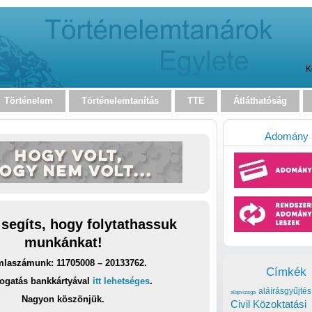
K
Történelem
Történelemtanítás
TTE
Átláthatóság
Adomány
 segíts, hogy folytathassuk
munkánkat!
laszámunk: 11705008 – 20133762.
Címkék
ogatás bankkártyával
itt lehetséges
.
aláírásgyűjtés
alapvizsga
Nagyon köszönjük.
Civil Közoktatási