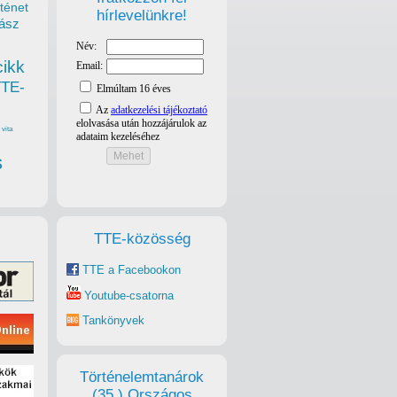
ténet
hírlevelünkre!
ász
cikk
TTE-
vita
s
TTE-közösség
TTE a Facebookon
Youtube-csatorna
Tankönyvek
Történelemtanárok
(35.) Országos