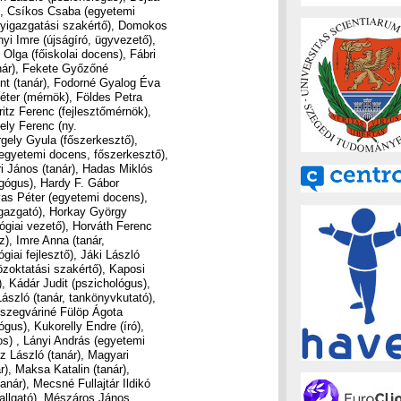
), Csíkos Csaba (egyetemi
ügyigazgatási szakértő), Domokos
yi Imre (újságíró, ügyvezető),
lga (főiskolai docens), Fábri
anár), Fekete Győzőné
nt (tanár), Fodorné Gyalog Éva
Péter (mérnök), Földes Petra
ritz Ferenc (fejlesztőmérnök),
ely Ferenc (ny.
gely Gyula (főszerkesztő),
egyetemi docens, főszerkesztő),
i János (tanár), Hadas Miklós
agógus), Hardy F. Gábor
vas Péter (egyetemi docens),
aigazgató), Horkay György
ógiai vezető), Horváth Ferenc
), Imre Anna (tanár,
iai fejlesztő), Jáki László
közoktatási szakértő), Kaposi
), Kádár Judit (pszichológus),
ászló (tanár, tankönyvkutató),
őszegváriné Fülöp Ágota
ógus), Kukorelly Endre (író),
os) , Lányi András (egyetemi
cz László (tanár), Magyari
), Maksa Katalin (tanár),
nár), Mecsné Fullajtár Ildikó
allgató), Mészáros János