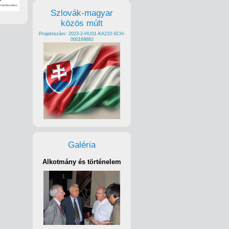
Szlovák-magyar
közös múlt
Projektszám: 2023-2-HU01-KA210-SCH-
000169882
Galéria
Alkotmány és történelem