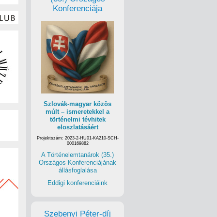
Konferenciája
Szlovák-magyar közös
múlt – ismeretekkel a
történelmi tévhitek
eloszlatásáért
Projektszám: 2023-2-HU01-KA210-SCH-
000169882
A Történelemtanárok (35.)
Országos Konferenciájának
állásfoglalása
Eddigi konferenciáink
Szebenyi Péter-díj