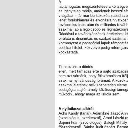
A
laptámogatás megszüntetése a költségve
és igénytelen módja, amelynek hosszú t
világában már-már bontakozó szabad sze
lehet forráshiányra és elvonásra hivatkozn
továbbképzések után és milliárdos továbbk
szakmai lap a legolcsóbb és leghatékony
Ráadásul a továbbképzések értékeinek k
bírálata is dinamikus és szabad szakmai s
kormányzat a pedagógiai lapok támogat
politikai hitelét, közvetve pedig reformjain
kockáztatja.
Tiltakozunk a döntés
ellen, mert támadás érte a sajtó szabadság
nem azt várnánk, hogy fölszámolásra ítél
szakmai nyilvánosság fórumait. A közok
szakmai életének nélkülözhetetlen eleme
pedagógiai sajtó, amely közösségi támog
működni, ahogy maga az iskola sem.
A nyilatkozat aláírói
:
Achs Károly (tanár), Adamikné Jászó Anna 
(szociológus, szerkesztő), Arató László 
Bajomi Iván (szociológus), Balogh Mihály 
főszerkesztő), Bánky Judit (tanár), Berná