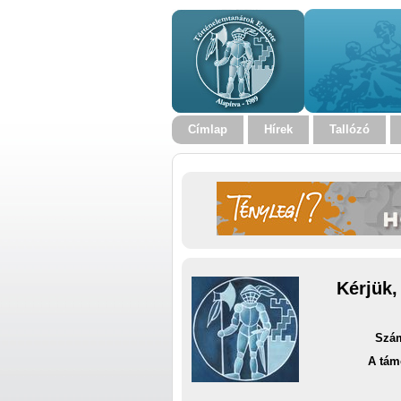
Címlap
Hírek
Tallózó
Kérjük,
Szám
A tám