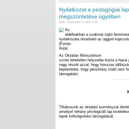
Nyilatkozat a pedagógiai la
megszüntetése ügyében
2005. szeptember 5. hétfő, 0:00
Az
alábbiakban a szakmai sajtó fennmarad
nyilatkozata olvasható az üggyel kapcsol
(Forrás:
Aula)
Az Oktatási Minisztérium
szinte lehetetlen helyzetbe hozta a hazai
nagy részét azzal, hogy hosszas időhúzá
bejelentette, hogy pénzhiány miatt nem f
támogatást.
Tiltakozunk az oktatási kormányzat dönté
amellyel néhány privilegizált lap kivételé
lapok költségvetési támogatását.