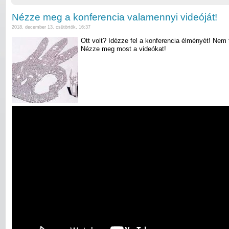
Nézze meg a konferencia valamennyi videóját!
2018. december 13. csütörtök, 16:37
Ott volt? Idézze fel a konferencia élményét! Nem 
Nézze meg most a videókat!