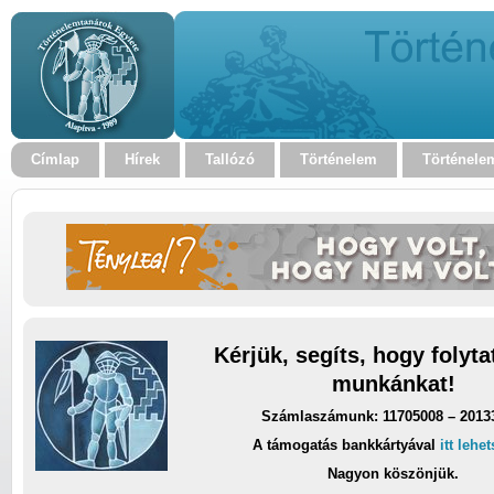
Címlap
Hírek
Tallózó
Történelem
Történele
Kérjük, segíts, hogy folyt
munkánkat!
Számlaszámunk: 11705008 – 2013
A támogatás bankkártyával
itt lehe
Nagyon köszönjük.