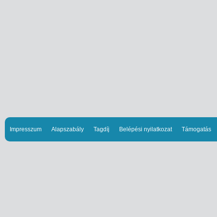
Impresszum
Alapszabály
Tagdíj
Belépési nyilatkozat
Támogatás