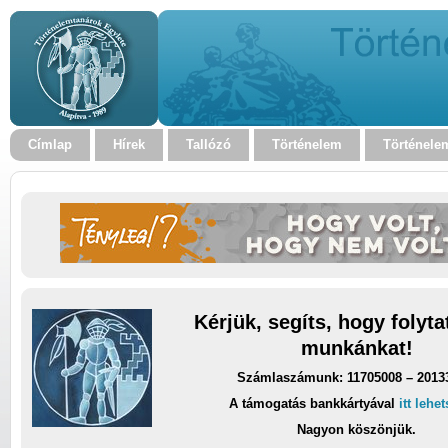
Címlap
Hírek
Tallózó
Történelem
Történele
Kérjük, segíts, hogy folyt
munkánkat!
Számlaszámunk: 11705008 – 2013
A támogatás bankkártyával
itt lehe
Nagyon köszönjük.