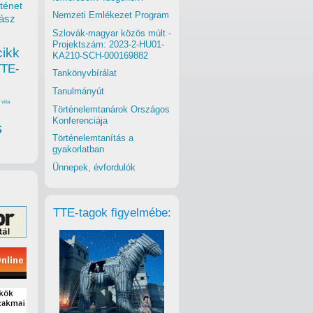
ténet
Nemzeti Emlékezet Program
ász
Szlovák-magyar közös múlt -
Projektszám: 2023-2-HU01-
cikk
KA210-SCH-000169882
TTE-
Tankönyvbírálat
Tanulmányút
vita
Történelemtanárok Országos
Konferenciája
s
Történelemtanítás a
gyakorlatban
Ünnepek, évfordulók
TTE-tagok figyelmébe: