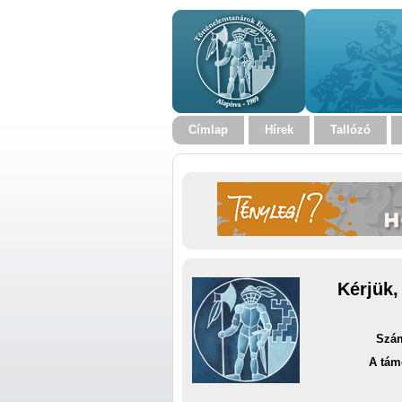
Címlap
Hírek
Tallózó
Kérjük,
Szám
A tám