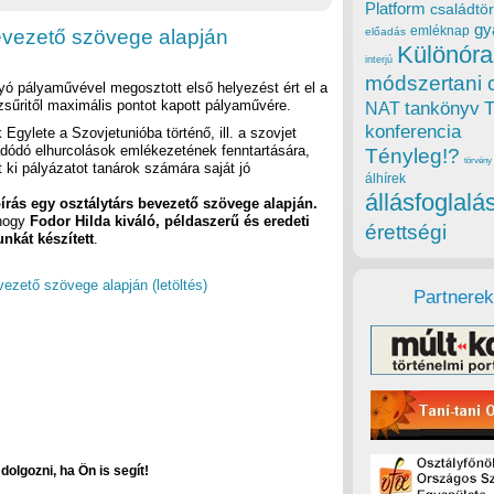
Platform
családtör
gy
emléknap
evezető szövege alapján
előadás
Különóra
interjú
módszertani 
yó pályaművével megosztott első helyezést ért el a
sűritől maximális pontot kapott pályaművére.
tankönyv
NAT
konferencia
Egylete a Szovjetunióba történő, ill. a szovjet
adódó elhurcolások emlékezetének fenntartására,
Tényleg!?
törvény
 ki pályázatot tanárok számára saját jó
álhírek
állásfoglalá
rás egy osztálytárs bevezető szövege alapján.
 hogy
Fodor Hilda kiváló, példaszerű és eredeti
érettségi
nkát készített
.
vezető szövege alapján (letöltés)
Partnerek
olgozni, ha Ön is segít!