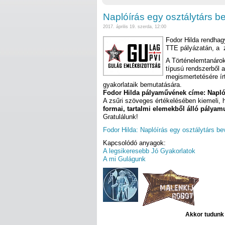
Naplóírás egy osztálytárs b
2017. április 19. szerda, 12:00
Fodor Hilda rendhag
TTE pályázatán, a z
A Történelemtanárok 
típusú rendszerből 
megismertetésére írt
gyakorlataik bemutatására.
Fodor Hilda pályaművének címe: Naplóí
A zsűri szöveges értékelésében kiemeli,
formai, tartalmi elemekből álló pályamu
Gratulálunk!
Fodor Hilda: Naplóírás egy osztálytárs be
Kapcsolódó anyagok:
A legsikeresebb Jó Gyakorlatok
A mi Gulágunk
Akkor tudunk d