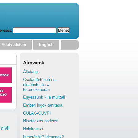
eresés:
Adatvédelem
English
Alrovatok
Általános
Családtörténeti és
életútinterjúk a
történelemórán
Egyezzünk ki a múlttal!
Emberi jogok tanítása
GULAG-GUVPI
Hisztorizás podcast
civil
Holokauszt
Ismerősök? Idegenek?