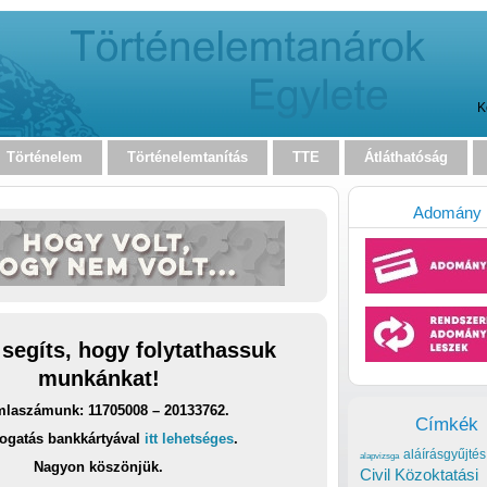
K
Történelem
Történelemtanítás
TTE
Átláthatóság
Adomány
 segíts, hogy folytathassuk
munkánkat!
laszámunk: 11705008 – 20133762.
Címkék
ogatás bankkártyával
itt lehetséges
.
aláírásgyűjtés
alapvizsga
Nagyon köszönjük.
Civil Közoktatási