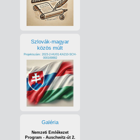
Szlovák-magyar
közös múlt
Projektszám: 2023-2-HU01-KA210-SCH-
000169882
Galéria
Nemzeti Emlékezet
Program - Auschwitz-út 2.