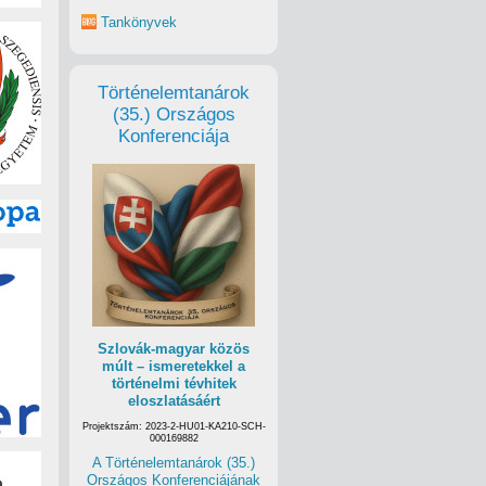
Tankönyvek
Történelemtanárok
(35.) Országos
Konferenciája
Szlovák-magyar közös
múlt – ismeretekkel a
történelmi tévhitek
eloszlatásáért
Projektszám: 2023-2-HU01-KA210-SCH-
000169882
A Történelemtanárok (35.)
Országos Konferenciájának