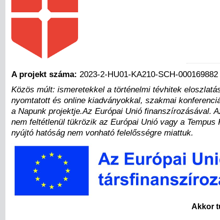
A projekt száma:
2023-2-HU01-KA210-SCH-000169882
Közös múlt: ismeretekkel a történelmi tévhitek eloszla
nyomtatott és online kiadványokkal, szakmai konferenciá
a Napunk projektje.Az Európai Unió finanszírozásával. Az 
nem feltétlenül tükrözik az Európai Unió vagy a Tempus
nyújtó hatóság nem vonható felelősségre miattuk.
Akkor t