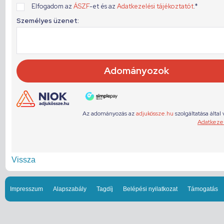
Vissza
Impresszum
Alapszabály
Tagdíj
Belépési nyilatkozat
Támogatás