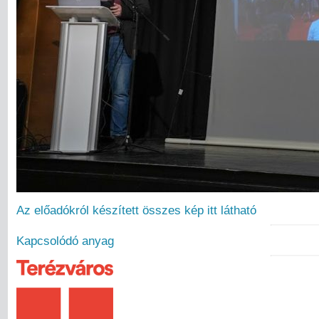
Az előadókról készített összes kép itt látható
Kapcsolódó anyag