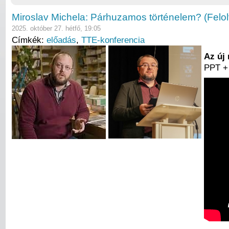
Miroslav Michela: Párhuzamos történelem? (Felo
2025. október 27. hétfő, 19:05
Címkék:
előadás
,
TTE-konferencia
Az új
PPT + 