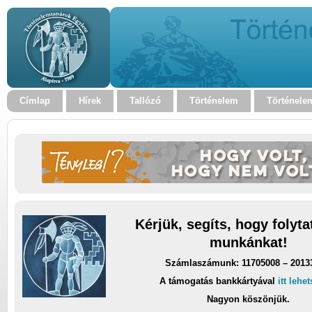
Címlap
Hírek
Tallózó
Történelem
Történele
Kérjük, segíts, hogy folyt
munkánkat!
Számlaszámunk: 11705008 – 2013
A támogatás bankkártyával
itt lehe
Nagyon köszönjük.