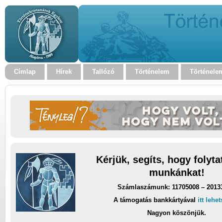
Címlap
Hírek
Tallózó
Történelem
Történele
Kérjük, segíts, hogy folyt
munkánkat!
Számlaszámunk: 11705008 – 2013
A támogatás bankkártyával
itt lehe
Nagyon köszönjük.