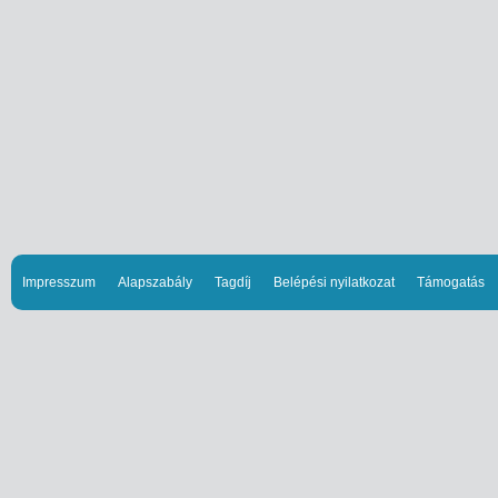
Impresszum
Alapszabály
Tagdíj
Belépési nyilatkozat
Támogatás