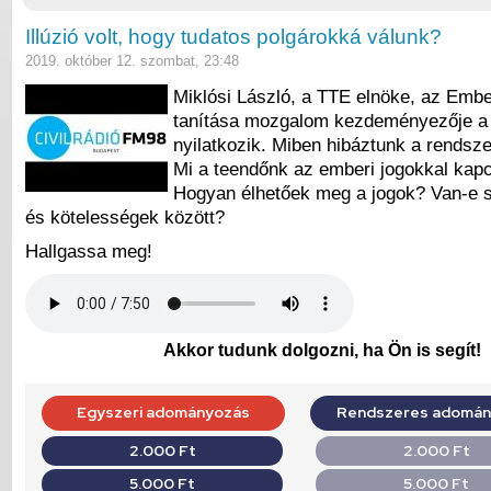
Illúzió volt, hogy tudatos polgárokká válunk?
2019. október 12. szombat, 23:48
Miklósi László, a TTE elnöke, az Embe
tanítása mozgalom kezdeményezője a 
nyilatkozik. Miben hibáztunk a rendsze
Mi a teendőnk az emberi jogokkal kap
Hogyan élhetőek meg a jogok? Van-e s
és kötelességek között?
Hallgassa meg!
Akkor tudunk dolgozni, ha Ön is segít!